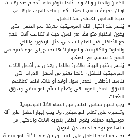
الكمان والجيتار والفيولا، لأنها يتوفر منها أحجام صغيرة ذات
أوزان خفيفة تناسب الصغار. كما يساعد العزف عليها في
ضبط التوافق العضلي عند الطفل.
يُنصح عند اختيار الآلة الموسيقية معرفة عمر الطفل، حتى
يكون الاختيار متوافقًا مع السن، حيث لا تتناسب آلات النفخ
مع الأطفال قبل العام السادس، مثل الريكورد والناي
والفلوت والكلارينيت والمزمار لأنها تحتاج إلى قوة كبيرة في
النفخ لا تتناسب مع الصغار.
يُنصح باختيار البيانو والأورغ واللذان يعدان من أفضل الآلات
الموسيقية للطفل ، لأنها تعتبر من أسهل الأدوات التي
تناسب الأطفال الصغار سواء أولاد أو بنات، لأنها تعلمّهم
التذوّق المبكر للموسيقى وتعلّم السلّم الموسيقي وتذوّق
النغمات.
يجب اختبار حماس الطفل قبل انتقاء الآلة الموسيقية
وتحفيزه على تعلم الموسيقى، ولا يجب إجبار الطفل على آلة
موسيقية معيّنة، يقوم الطفل بتجربة الآلات والاختيار من
بينها مع توجيه لطيف من الأبوين.
يجب مساعدة الطفل على التنسيق بين عزف الآلة الموسيقية