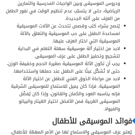
ودروس الموسيقى وبين الواجبات المدرسية والتمارين
الرياضية، حتى لا يتسبّب عدم تنظيم الوقت في نفور الطفل
من العزف على آلته الجديدة.
يُنصح بشراء كتب وقصص تتحدث عن الآلات الموسيقية
لمساعدة الطفل على حب الموسيقية والتعلق بالآلة
الموسيقية التي اختار العزف عليها.
لابد من اختيار آلة موسيقية سهلة التعلم في البداية
لتشجيع وتحفيز الطفل على عزف الموسيقى.
يجب أن تكون الآلة الموسيقية صغيرة الحجم وخفيفة الوزن،
حتى لا تُشكّل عبئًا على الطفل عند حملها واستخدامها.
لابد من مراعاة الذوق الفني للطفل عن اختيار الآلة
الموسيقية. فإذا كان يميل للاستماع للموسيقى الشرقية
فإنه يناسبه العود والكمان والقانون، وإذا كان يُفضّل
الموسيقى الغربية فمن الأفضل اختيار الغيتار والبيانو
والفيولا.
فوائد الموسيقى للأطفال
يُعتبر عزف الموسيقى والاستماع لها من الأمر المهمّة للأطفال،