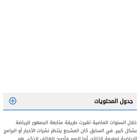
جدول المحتويات
خلال السنوات الماضية تغيرت طريقة متابعة الجمهور للرياضة
365Scores
بشكل كبير. في السابق كان المشجع ينتظر نشرات الأخبار أو البرامج
SofaScore
الرياضية لمعرفة النتائج، أما اليوم فأصبح الهاتف الذكي هو