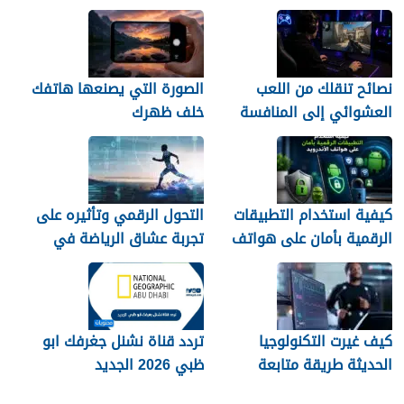
للمستخدمين السوريين
العشوائية لن تمنحك وظيفة
نصائح تنقلك من اللعب
الصورة التي يصنعها هاتفك
العشوائي إلى المنافسة
خلف ظهرك
كيفية استخدام التطبيقات
التحول الرقمي وتأثيره على
الرقمية بأمان على هواتف
تجربة عشاق الرياضة في
الأندرويد
الجزائر
كيف غيرت التكنولوجيا
تردد قناة نشنل جغرفك ابو
الحديثة طريقة متابعة
ظبي 2026 الجديد
المصريين للرياضة