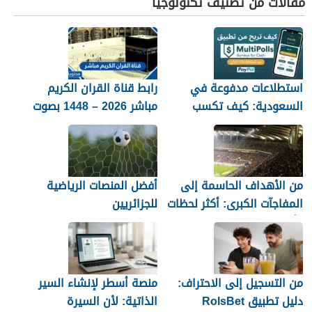
مقالات من تصنيف تكنولوجيا
استطلاعات مدفوعة في
رابط قناة القران الكريم
السعودية: كيف تكسب
مباشر 2026 – 1448 بصوت
المال مع MultiPolls
جميل
من الأهداف الحاسمة إلى
أفضل المنصات الرياضية
المفاجآت الكبرى: أكثر لحظات
للجزائريين
كأس العالم 2026 التي لا
تُنسى
من التسجيل إلى الاحتراف:
منصة أسطر لإنشاء السير
دليل تطبيق RolsBet
الذاتية: لأن السيرة