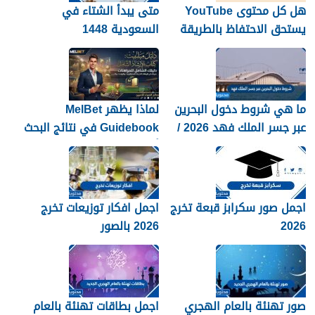
هل كل محتوى YouTube
متى يبدأ الشتاء في
يستحق الاحتفاظ بالطريقة
السعودية 1448
نفسها؟
ما هي شروط دخول البحرين
لماذا يظهر MelBet
عبر جسر الملك فهد 2026 /
Guidebook في نتائج البحث
1448
أكثر من صفحات كثيرة؟
اجمل صور سكرابز قبعة تخرج
اجمل افكار توزيعات تخرج
2026
2026 بالصور
صور تهنئة بالعام الهجري
اجمل بطاقات تهنئة بالعام