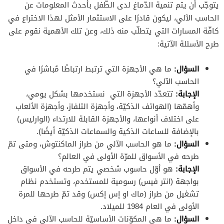
يتوجّب أن يتم تنمية الدّماغ لدى الطّفل بأحدث المعلومات عن
الحاسب الآلي، ليكون قادرًا على الاستثمار الأمثل لهذا الاختراع في
كافّة المسارات التي يتطلّب منه ذلك، وعن تلك الأهمية نقوم على
طرح الأسئلة الآتية:
السؤال
:
ما هي الأجهزة التي ترتبط ارتباطًا مُباشرًا في
الحاسب الآلي؟
الإجابة
:
تتعدّد الأجهزة التي نستخدمها بشكل يومي،
وأهمّها (الهواتف الذكيّة، وأجهزة التلفاز، وأجهزة الألعاب
على اختلاف أنواعها، والأجهزة القابلة للارتداء (الوارليس)
بالإضافة للساعات الذكية والسماعات الذكيّة أيضًا).
السؤال
:
ما هو الحاسب الآلي من طراز الماكنتوش، ومتى تمّ
طرحه في الأسواق للمرّة الأولى في العالم؟
الإجابة
:
هو أوّل حاسوب شخصي يتم طرحه في الأسواق
بواجهة (انتر فيس) رسومية للمستخدم، وتستخدم نظام
تشغيل من طراز (ماك او إس إكس) وقد تمّ طرحها للمرة
الأولى في العام 1984 للميلاد.
السؤال
:
ما هي المكوّنات الأساسيّة للحاسب الآلي في داخل