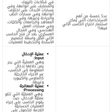
في قطّاعات (البنوك
والمصارف على أنواعها، وفي
مسارات الأبحاث على اختلاف
أنواعها، وفي مسارات الطّب
عددّ خمسة من أهم
والجراحة وغيرها، وفي
الاستخدامات التي يُمكن
المعاهد والجامعات والكليّات،
استثمار اختراع الحاسب الآلي
وفي مسارات العمل
فيها؟
الهندسي، وفي المجال
العسكري، بعد أن فتح الحاسب
الآلي آفاق واسعة لتصميم
الأسلحة والتخطيط للعمليات.
عملية الإدخال
Input:
وهي العمليةّ التي يجر
يمن خلالها إدخال
المعلومة إلى الحاسب،
عبر الأجزاء الخارجيّة
كالماوس والكيبورد
وغيرها.
عملية المعالجة
Processing:
وهي العمليّة التي تتلو
عمليّة الإدخال، حيث
يقوم الحاسب على إجراء
العمليات الحسابيّة
اللازمة للحُصول على