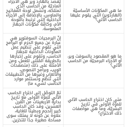
يُقصد بالهارد وير هي الأجزاء
الماديّة من الحاسب الذي
ما هي المكوّنات الأساسيّة
تمتلكه، وتشمل لوحة المفاتيح
(الهاردوير) التي يقوم عليها
والماوس، بالإضافة إلى الأجزاء
الحاسب الآلي؟
الداخلية التي ترتبط باللوحة
الأم، وكافّة مكوّنات الجهاز
الملموسة.
إنّ البرمجيات السوفتوير هي
عبارة عن جميع الحزم أو البرامج
التي تقوم على تنظيم عمل
المكونات الداخلية للجهاز
ما هو المقصود بالسوفت وير،
الحاسب، وتقوم على إخبارها
أو الأجزاء البرمجيّة من الحاسب
بالطريقة المُثلى للعمل، ومن
الآلي؟
الأمثلة على ذلك (متصفحات
الويب، وبرامج النصوص،
والألعاب وغيرها من التطبيقات
التي تُنظّم وتستثمر موارد
الحاسب لشيء ما)
تمّ التوصّل إلى اختراع الحاسب
الآلي للمرّة الأولى مع تاريخ
متى كان اختراع الحاسب الآلي
بداية الأربعينات من القرن
للمرّة الأولى في تاريخ
العشرين، وقد كان الحاسب
البشريّة، وما هي مواصفات
كبير الحجم وبطيئاً للغاية،
ذلك الاختراع؟
علاوةً عن كونه لا يمتلك سوى
مساحة صغيرة جدًا للتخزين.