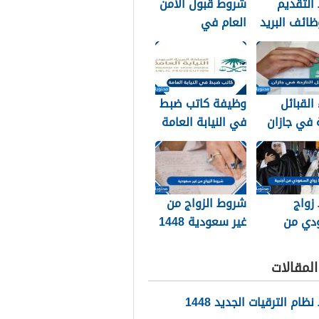
التقديم
شروط قبول الامن
ائف البريد
العام في
 1448
السعودية 1448
القبائل
وظيفة كاتب ضبط
ة في جازان
في النيابة العامة
144 وما هي
1448 الشروط
تجنيسها
وطريقة التقديم
زواج
شروط الزواج من
دي من
غير سعودية 1448
أجنبية 1448
والوثائق اللازمة
اق المطلوبة
لمقالات
ام الترقيات الجديد 1448