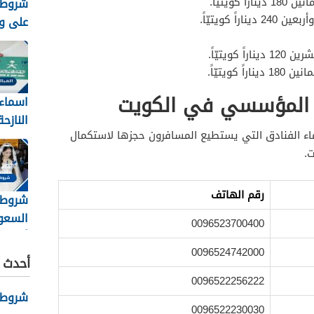
راً كويتيّاً.
شروط 
 ديناراً كويتيّاً.
على وظ
السعودي
راً كويتيّاً.
اراً كويتيّاً.
 المؤسسي في الكويت
اسماء 
النازح
اء الفنادق التي يستطيع المسافرون حجزها لاستكمال
8
.
شروط 
رقم الهاتف
شروط 
السعو
0096523700400
0096524742000
والأور
أحدث ا
0096522256222
شروط نظ
0096522230030