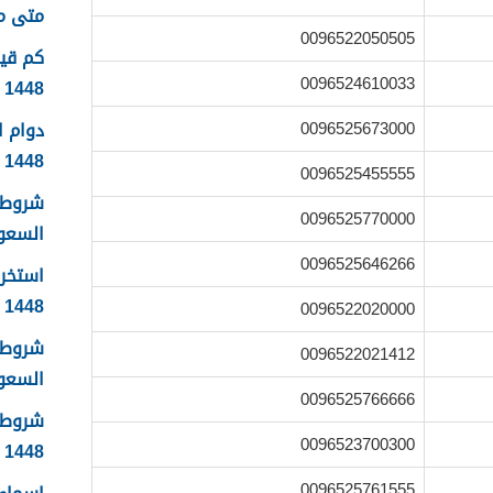
متى موعد
0096522050505
0096524610033
1448
دوام 
0096525673000
1448
0096525455555
شروط 
0096525770000
السعودية
0096525646266
استخرا
1448 الرابط والشروط بالتفصيل
0096522020000
شروط ا
0096522021412
السعودي
0096525766666
شروط 
0096523700300
1448
0096525761555