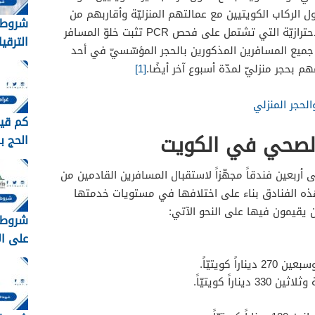
 الركاب الكويتيين مع عمالتهم المنزليّة وأقاربهم من
شروط 
الدرجة الأولى بعد تطبيق الإجراءات الاحترازيّة التي تشتمل على فحص PCR تثبت خلوّ المسافر
الترقي
 جميع المسافرين المذكورين بالحجر المؤسّسيّ في أحد
1448
هم بحجر منزليّ لمدّة أسبوع آخر أيضًا.
[1]
لحجر المنزلي
كم قيم
الصحي في الكويت
الحج ب
2026 – 1448
 أربعين فندقاً مجهّزاً لاستقبال المسافرين القادمين من
هذه الفنادق بناء على اختلافها في مستويات خدمتها
ن يقيمون فيها على النحو الآتي:
شروط 
على ا
السعودية
ديناراً كويتيّاً.
33 ديناراً كويتيّاً.