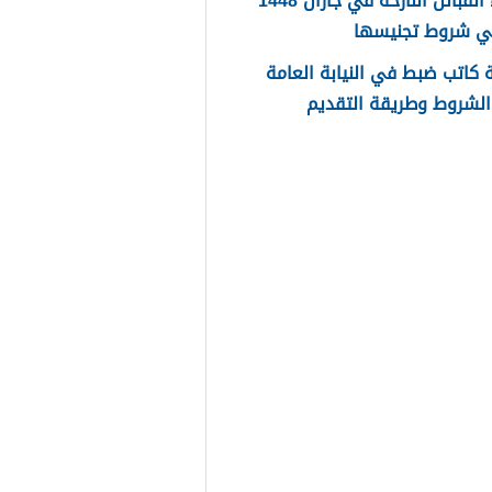
اسماء القبائل النازحة في جازان 1448
ي شروط تجنيسها
كاتب ضبط في النيابة العامة