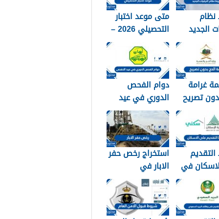
نظام
متى موعد اختبار
ات الجديد
التحصيلي 2026 –
1448
ة غرامة
دوام الفحص
دون تصريح
الدوري في عيد
الاضحى 1448
التقديم
استخراج رخص حفر
لاسكان في
الابار في
 1448
السعودية 1448
الرابط والشروط
بالتفصيل