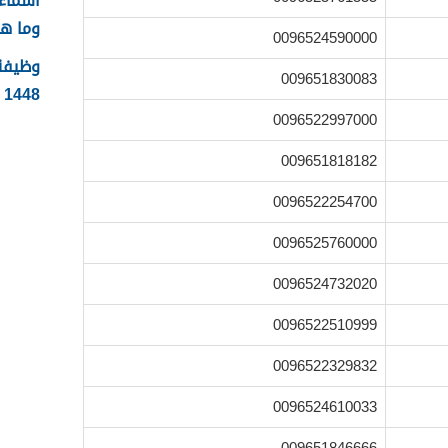
وما ه
0096524590000
وظيفة 
009651830083
1448 الشروط وطريقة التقديم
0096522997000
009651818182
0096522254700
0096525760000
0096524732020
0096522510999
0096522329832
0096524610033