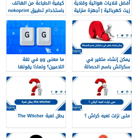
أفضل قلايات هوائية وقلاية
كيفية الطباعة من الهاتف
زيت كهربائية | أجهزة منزلية
باستخدام تطبيق nokoprint
حديثة – متجر سمارت ستور
يمكن إنشاء متغير في
ما معنى gg في لغة
سكراتش باسم الحصالة
اللاعبين؟ ولماذا يقولها
اللاعبون دائمًا؟
متى نزلت لعبه كراش ؟
بطل لعبة The Witcher