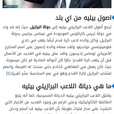
اصول بيليه من اي بلد
دولة البرازيل
ترجع أصول اللاعب البرازيلي بيليه إلى
، حيث إنه قد ولد
في دولة تريس كاراكوس الموجودة في ميناس جرايس بدولة
البرازيل، وكان والده لاعب كرة قدم أيضًا يلعب في نادي
فلومينينسي دوندينو، ولقد سماه والده إدسون على اسم المخترع
الأمريكي توماس إديسون، ولقد عمل بيليه في العديد من الأعمال
قبل أن يلعب كرة القدم؛ نظرًا لأن أحواله المادية لم تكن ميسورة،
حيث كان يعمل في المقاهي كخادم حتى سنحت له الفرصة، وانضم
لمنتخب البرازيل لكرة القدم وهو في عمر السادسة عشر تقريبًا.
[1]
ما هي ديانة اللاعب البرازيلي بيليه
يعتنق اللاعب البرازيلي بيليه الديانة المسيحية، كما أنه يتبع
الطائفة الكاثوليكية، وعلى الرغم من وجود العديد من الأخبار التي
انتشرت على مدار فترات طويلة بأن اللاعب بيليه قد أسلم ودخل