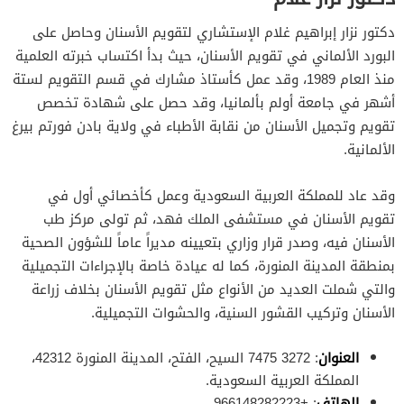
دكتور نزار إبراهيم غلام الإستشاري لتقويم الأسنان وحاصل على
البورد الألماني في تقويم الأسنان، حيث بدأ اكتساب خبرته العلمية
منذ العام 1989، وقد عمل كأستاذ مشارك في قسم التقويم لستة
أشهر في جامعة أولم بألمانيا، وقد حصل على شهادة تخصص
تقويم وتجميل الأسنان من نقابة الأطباء في ولاية بادن فورتم بيرغ
الألمانية.
وقد عاد للمملكة العربية السعودية وعمل كأخصائي أول في
تقويم الأسنان في مستشفى الملك فهد، ثم تولى مركز طب
الأسنان فيه، وصدر قرار وزاري بتعيينه مديراً عاماً للشؤون الصحية
بمنطقة المدينة المنورة، كما له عيادة خاصة بالإجراءات التجميلية
والتي شملت العديد من الأنواع مثل تقويم الأسنان بخلاف زراعة
الأسنان وتركيب القشور السنية، والحشوات التجميلية.
العنوان
: 3272 7475 السيح، الفتح، المدينة المنورة 42312،
المملكة العربية السعودية.
الهاتف
: +966148282223.