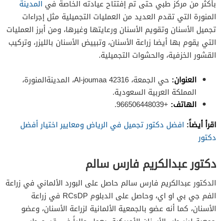
بأكثر من مركز طبي حتى تم إفتتاح عيادته الخاصة في
المدينة
المنورة التي تقدم العديد من العمليات التجميلية مثل إجراءات
تجميل الأسنان وتقويم الأسنان ورعايتها وغيرها، ومن أبرز العمليات
التي يقوم بها أيضا زراعة الأسنان، وتبييض الأسنان بالليزر، وتركيب
القشور الخزفية، والحشوات التجميلية.
العنوان:
حي الجمعة، Al-joumaa 42316، المدينةالمنورة،
المملكة العربية السعودية.
الهاتف:
+966506448039.
اقرأ أيضاً:
افضل دكتور تجميل في الرياض ومعايير اختيار أفضل
دكتور
دكتور عبدالكريم فارس سالم
الدكتور عبدالكريم فارس سالم حاصل على البورد الألماني في زراعة
الفم جي بي او اي، وحاصل على الدبلوم RCsDP في زراعة
الأسنان، كما أنه عضو بالجمعية الألمانية لزراعة الأسنان، وعضو