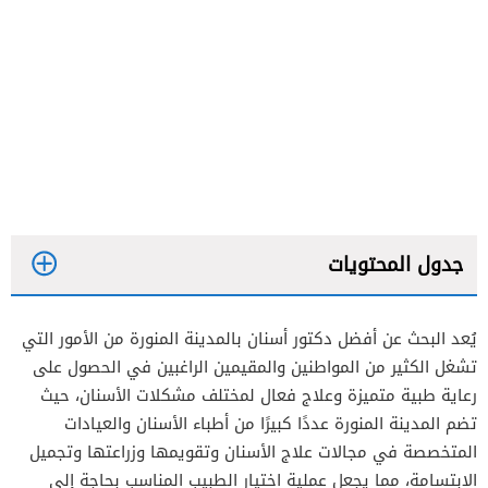
جدول المحتويات
يُعد البحث عن أفضل دكتور أسنان بالمدينة المنورة من الأمور التي
دكتور نزار غلام
تشغل الكثير من المواطنين والمقيمين الراغبين في الحصول على
الدكتور ياسر سطاس
رعاية طبية متميزة وعلاج فعال لمختلف مشكلات الأسنان، حيث
تضم المدينة المنورة عددًا كبيرًا من أطباء الأسنان والعيادات
الدكتور سمير محمد خطيرى
المتخصصة في مجالات علاج الأسنان وتقويمها وزراعتها وتجميل
دكتور إبراهيم مسعود
الابتسامة، مما يجعل عملية اختيار الطبيب المناسب بحاجة إلى