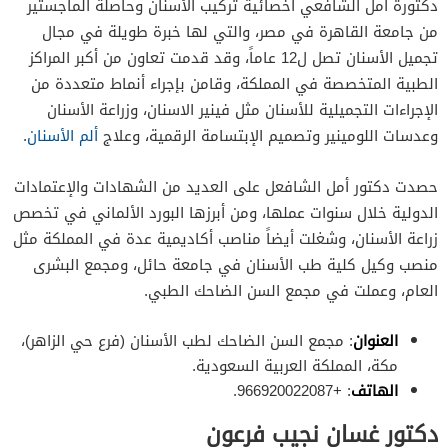
دكتورة أمل الشافعي أخصائية تركيب الأسنان وحاصلة الماجستير
من جامعة القاهرة في مصر، والتي لها خبرة طويلة في مجال
تجميل الأسنان تصل ل12 عاماً، وقد قدمت تعاون من أكبر المراكز
الطبية المتخصصة في المملكة، وقامن بإجراء أنماط متعددة من
الإجراءات التجميلية للأسنان مثل فينير الاسنان، وزراعة الأسنان
وعدسات اللومينير وتصميم الإبتسامة الرقمية، وعلاج
ألم الأسنان
.
حصدت دكتور أمل الشافعل على العديد من الشهادات والإعتمادات
الدولية خلال سنوات عملها، ومن أبرزها البورد الألماني في تخصص
زراعة الأسنان، وشغلت أيضاً مناصب أكاديمية عدة في المملكة مثل
منصب وكيل كلية طب الأسنان في جامعة حائل، ومجمع البشرى
العام، وعملت في مجمع السن الضاحك الطبي.
العنوان
: مجمع السن الضاحك لطب الأسنان (فرع حي الزاهر)،
مكة، المملكة العربية السعودية.
الهاتف
: +966920022087.
دكتور غسان نجيب فرعون