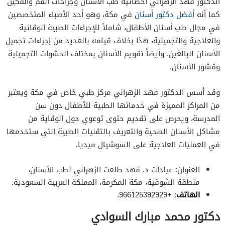
الدكتور فهد الزهراني أخصائية طب الأسنان وجراحات الفم والفكين
كما أنه
أفضل دكتور أسنان
في مكة، وهو أحد الأطباء المتخصصين
في مجال طب أسنان الأطفال، شاملاً للإجراءات الطبية الوقائية
والعلاجية والتجميلية، هذا بخلاف قيامه بالعديد من إجراءات تجميل
الأسنان للبالغين، وأيضاً تقويم الأسنان بمختلف الحشوات التجميلية
وقشور الأسنان.
وقد أسس الدكتور فهد الزهراني مركز طبي خاص في مكة ويعتبر
من المراكز المميزة في خدماتها الطبية للأطفال دون سن
المدرسة، ويحرص على تقديم حتوى توعوي حول الوقاية من
مشاكل الأسنان الصحية والتعريف بالتقنيات الطبية التي ستخدمها
في العمليات العلاجية على السوشيال ميديا.
العنوان: عيادات د. فهد طلعت الزهراني لطب الأسنان،
منطقة الشوقية، مكة المكرمة، المملكة العربية السعودية.
الهاتف
: +966125392929.
دكتور محمد مبارك السوادي