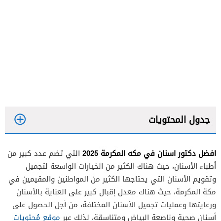
جدول المحتويات
افضل دكتور اسنان في مكه المكرمة
2025
التي تضم عدد كبير من
دكتور أويس حنوش
أطباء الأسنان، حيث هناك الكثير من الخيارات الواسعة لتجميل
دكتور فهد طلب الزهراني
وتقويم الأسنان التي يحتاجها الكثير من المواطنين والمقيمين في
مكة المكرمة، حيث هناك معدل إقبال كبير على العناية بالأسنان
دكتور محمد مبارك السوادي
ورعايتها وعمليات تجميل الأسنان المختلفة، من أجل الحصول على
دكتور محمد أكرم شبانة
أسنان صحية وناصعة البياض ومتناسقة، لذلك عبر
موقع مُحتويات