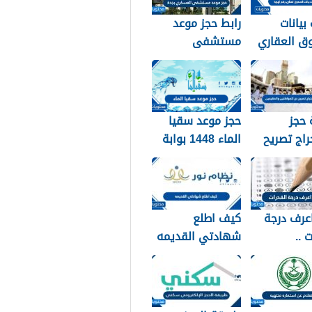
بيانات
رابط حجز موعد
ق العقاري
مستشفى
برقم الهوية 1448
العسكري بجدة
 والخطوات
1448
 حجز
حجز موعد سقيا
اج تصريح
الماء 1448 بوابة
واطنين
المواطن
ن 1448
عرف درجة
كيف اطلع
 ..
شهادتي القديمه
لام عن نتائج
عبر نظام نور 1448
القدرات