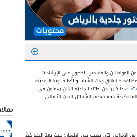
 من المواطنين والمقيمين للحصول على الإرشادات
ختلفة كالبهاق وحبّ الشّباب والثّعلبة، وتضمّ مدينة
علاج الاكزيما
يّة
عدداً كبيراً من أطبّاء الجلديّة الذين يعملون في
المتخصّصة كمستوصف الشّمائل للطبّ النّسائي
علاج البهاق
ض لعلاج الصدفيه
مقالا
لعلاج الحساسيه
لعلاج حب الشباب
من الأمراض التي تصيب بدن الإنسان؛ حيث يعدّ الجلد خطّ