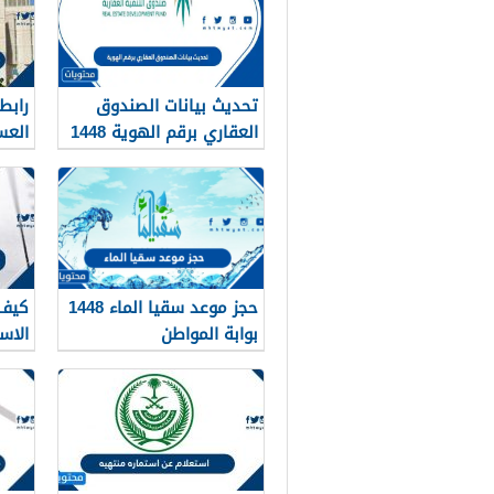
تحديث بيانات الصندوق
رابط
العقاري برقم الهوية 1448
العسك
الرابط والخطوات
حجز موعد سقيا الماء 1448
كيف 
بوابة المواطن
الاس
القدرا