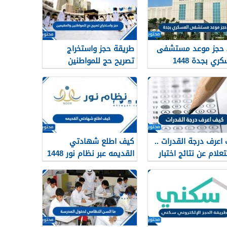
 حجز موعد مستشفى
طريقة حجز واستخراج
ري بجدة 1448
تصريح حج للمواطنين
والمقيمين 1448
اعرف درجة القدرات ..
كيف اطلع شهادتي
تعلام عن نتائج اختبار
القديمه عبر نظام نور 1448
ت 1448