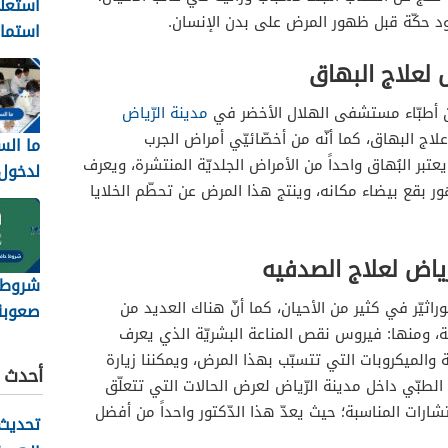
استعل
 حكّة قبل ظهور المرض على بدن الإنسان.
استمار
8
 لعلاج البهاق
تجديد
 من أطبّاء مستشفى الهلال الأخضر في
مدينة الرّياض
اج البهاق، كما أنّه من أخصّائيّي أمراض الجرب
ما الس
يعتبر البُهاق واحداً من الأمراض الجلديّة المنتشرة، ويعرف
لدخول
هور بقع بيضاء مكانه، وينتج هذا المرض عن تحطّم الخلايا
1448
ياض لعلاج الصدفيه
شروط ح
راثيّر في كثير من الأحيان، كما أنّ هناك العديد من
صعوبة
ّة، ومنها: فيروس نقص المناعة البشريّة الذي يعرف
على عمل 
 والميكروبات التي تتسبّب بهذا المرض، ويمكننا زيارة
أحدث ا
 الطبّي داخل مدينة الرّياض لعرض الحالات التي تتعلّق
ارات المناسبة؛ حيث يعدّ هذا الدّكتور واحداً من أفضل
تحديث 