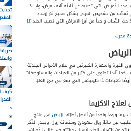
علاج الثعلبة
يد عدد الأمراض التي تصيبه عن ثلاثة آلاف مرض، ولا بدّ
تحديث 
تي تُمكّنه من تشخيص المرض بشكل صحيح ثمّ إرشاد
الصندو
حبّ الشّباب واحداً من أبرز الأمراض التي تصيب الجلد.
[1]
الرابط
ة مجرب
لرياض
طريقة
واستخر
ذوي الخبرة والمهارة الكبيرتين في علاج الأمراض الجلديّة
حج للم
، كما أنّها تحتوي على كثير من العيادات والمستوصفات
والمقيمي
يضًا كعيادات ذا كلينيكس التي تقع في حيّ العليّا
كيف ا
القدرات
لعلاج الاكزيما
الاستع
اختبار 
ديرما ويعدّ واحداً من أفضل أطبّاء
الرّياض
في علاج
1448
لطبيب بين مائة ريال سعوديّ وستمائة ريال، ويجدر الذّكر
ي تنتج عن التهاب الجلد لأسباب وراثيّة في غالب الأحيان،