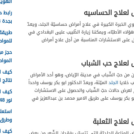
الهوية 1448 الرابط وا
ض لعلاج الحساسيه
رابط 
بجدة 1448
 ذوي الخبرة الكبيرة في علاج أمراض حساسيّة الجلد، ويعدّ
طريقة 
ؤلاء الأطبّاء، ويمكننا زيارة الطّبيب عليى البغدادي في
 على الاستشارات المناسبة من أجل علاج أمراض
للمواطن
الموا
 لعلاج حب الشباب
كيف اع
 من حبّ الشّباب في مدينة الرّياض، وهو أحد الأمراض
نتائج اخ
ب خلايا
الجلد
الميّتة، ويعدّ الدكتور ابو بكر يوسف واحداً
م لعرض حالات حبّ الشّباب والحصول على الاستشارات
كيف ا
 ابو بكر يوسف على طريق الامير محمد بن عبدالعزيز في
نور 1448
وطرق 
لعلاج الثعلبة
كيف ا
ض المناعة الجلديّة التي تتسبّب بفقدان الشّعر من بعض