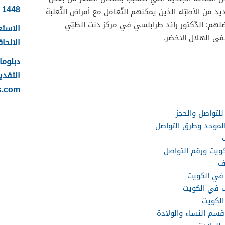
1448
 من الأطبّاء الذين يمكنهم التّعامل مع أمراض الثّعلبة
لهم: الدّكتور رائد طرابلسي في مركز دنت الطبّي
الاستع
فى الهلال الأخضر.
الالحاقي 
التقدي
s.com
تواصل والحجز
موحد وطرق التواصل
يت ورقم التواصل
ف
في الكويت
في الكويت
لكويت
م النساء والولادة