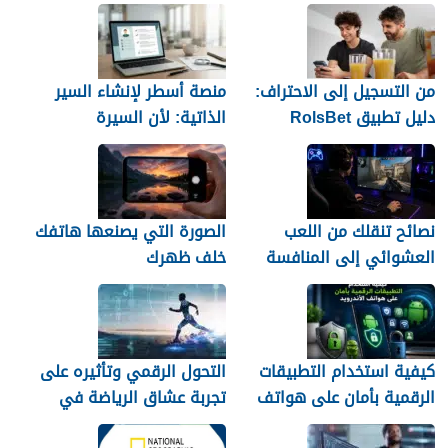
كأس العالم 2026 التي لا
تُنسى
من التسجيل إلى الاحتراف:
منصة أسطر لإنشاء السير
دليل تطبيق RolsBet
الذاتية: لأن السيرة
للمستخدمين السوريين
العشوائية لن تمنحك وظيفة
نصائح تنقلك من اللعب
الصورة التي يصنعها هاتفك
العشوائي إلى المنافسة
خلف ظهرك
كيفية استخدام التطبيقات
التحول الرقمي وتأثيره على
الرقمية بأمان على هواتف
تجربة عشاق الرياضة في
الأندرويد
الجزائر