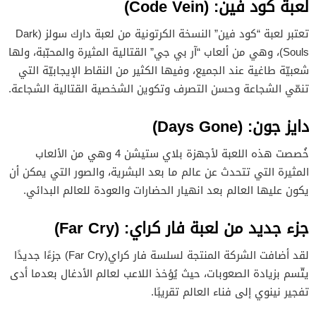
لعبة كود فين: (Code Vein)
تعتبر لعبة “كود فين” النسخة الكرتونية من لعبة دارك سولز (Dark
Souls)، وهي من ألعاب “آر بي جي” القتالية المثيرة والمحبّبة، ولها
شعبيّة طاغية عند الجميع، وفيها الكثير من النقاط الإيجابيّة التي
تنمّي الشجاعة وحسن التصرف وتكوين الشخصية القتالية الشجاعة.
دايز جون: (Days Gone)
خُصصت هذه اللعبة لأجهزة بلاي ستيشن 4 وهي من الألعاب
المثيرة التي تتحدث عن عالم ما بعد البشرية، والصور التي يمكن أن
يكون عليها العالم بعد انهيار الحضارات والعودة للعالم البدائي.
جزء جديد من لعبة فار كراي: (Far Cry)
لقد أضافت الشركة المنتجة لسلسة فار كراي(Far Cry) جزءًا جديدًا
يتّسم بزيادة الصعوبات، حيث يُؤخذ اللاعب لعالم الأدغال بعدما أدى
تفجير نينوي إلى فناء العالم تقريبًا.