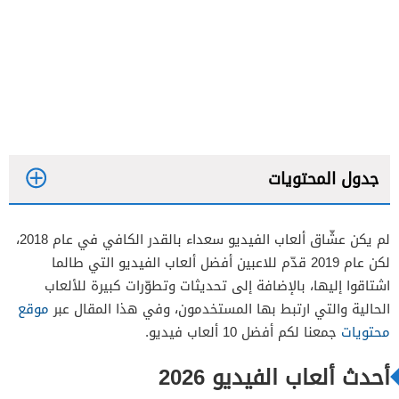
جدول المحتويات
لم يكن عشّاق ألعاب الفيديو سعداء بالقدر الكافي في عام 2018،
لعبة وادي الآلهة: (In The Valley of Gods)
لكن عام 2019 قدّم للاعبين أفضل ألعاب الفيديو التي طالما
لعبة المدينة الغارقة: (The Sinking City)
اشتاقوا إليها، بالإضافة إلى تحديثات وتطوّرات كبيرة للألعاب
الحالية والتي ارتبط بها المستخدمون، وفي هذا المقال عبر
موقع
لعبة الظلال تموت مرتين: (Shadows Die Twice)
محتويات
جمعنا لكم أفضل 10 ألعاب فيديو.
لعبة الصور المظلمة: (The Dark Pictures)
أحدث ألعاب الفيديو 2026
لعبة كود فين: (Code Vein)