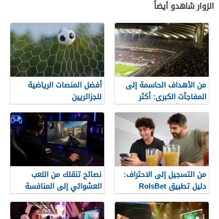
الزوار شاهدو أيضاً
من الأهداف الحاسمة إلى
أفضل المنصات الرياضية
المفاجآت الكبرى: أكثر
للجزائريين
لحظات كأس العالم 2026
التي لا تُنسى
من التسجيل إلى الاحتراف:
نصائح تنقلك من اللعب
دليل تطبيق RolsBet
العشوائي إلى المنافسة
للمستخدمين السوريين