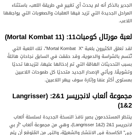
الجدير بالذكر أنه لم يحدث أي تغييرٍ في طريقة اللعب، باستثناء
المراحل الجديدة التي تزيد فيها العقبات والصعوبات التي يواجهها
اللاعب.
لعبة مورتال كومبات11: (Mortal Kombat 11)
لقد تعلق الكثيرون بلعبة “Mortal Kombat X”، تلك اللعبة التي
تّتسم بالشراسة والدموية، وقد حققت في السابق نجاحاتٍ هائلةً
بسبب التحديثات الهامّة التي تم إدخالها عليها، لتزيدها تحديًا
وتشويقًا. ويأتي الإصدار الجديد متحديًا كل طموحات اللاعبين
بمستوى أكثر عنفا وإثارة سوف يبهر اللاعبين.
مجموعة ألعاب لانجريسر 1&2: (Langrisser
1&2)
ينتظر المستخدمون بصبرٍ نافذ النسخة الجديدة لسلسلة ألعاب
لانجريسر 1&2 (Langrisser 1&2)، وهي من مجموعة ألعاب “آر بي
جي” الكاسحة في الانتشار والشعبيّة، والتي من المُتوقع أن يتم