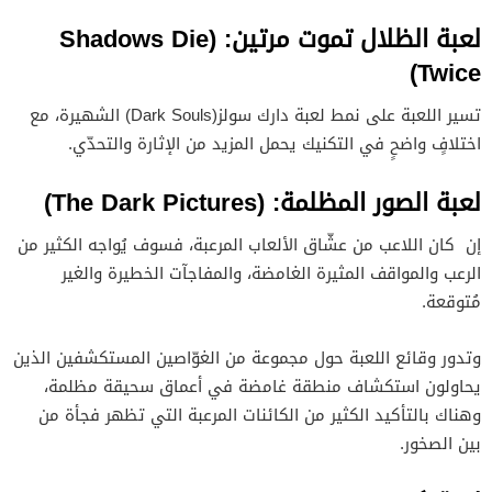
لعبة الظلال تموت مرتين: (Shadows Die
Twice)
تسير اللعبة على نمط لعبة دارك سولز(Dark Souls) الشهيرة، مع
اختلافٍ واضحٍ في التكنيك يحمل المزيد من الإثارة والتحدّي.
لعبة الصور المظلمة: (The Dark Pictures)
إن كان اللاعب من عشّاق الألعاب المرعبة، فسوف يُواجه الكثير من
الرعب والمواقف المثيرة الغامضة، والمفاجآت الخطيرة والغير
مُتوقعة.
وتدور وقائع اللعبة حول مجموعة من الغوّاصين المستكشفين الذين
يحاولون استكشاف منطقة غامضة في أعماق سحيقة مظلمة،
وهناك بالتأكيد الكثير من الكائنات المرعبة التي تظهر فجأة من
بين الصخور.