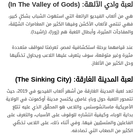
دايز جون: (Days Gone)
لعبة وادي الآلهة: (In The Valley of Gods)
جزء جديد من لعبة فار كراي: (Far Cry)
هي من ألعاب الفيديو الرائعة التي استهوت الشباب بشكلٍ كبير،
لعبة مورتال كومبات11: (Mortal Kombat 11)
فهي تنتمي لألعاب الأكشن وفيها الكثير من المغامرات الشيّقة،
والمفاجآت المثيرة، وأبطال اللعبة هم (زورا)، (راشيدا).
مجموعة ألعاب لانجريسر 1&2: (Langrisser 1&2)
ترايالز أوف مانا: (Trials of Mana)
عند قيامهما برحلة استكشافية لمصر، تعرضتا لمواقف متعددة
مثيرة وغير متوقعة، سوف يتعرف عليها اللاعب ويحاول تخطّيها
وحل الكثير من الألغاز.
لعبة المدينة الغارقة: (The Sinking City)
تعد لعبة المدينة الغارقة من أشهر ألعاب الفيديو في 2019، حيث
تتمحور اللعبة حول وباءٍ غامضٍ يكتسح مدينة أوكمونت في الولاية
الأمريكية ماساتشوستس. واللاعب هو المحقّق الذي عليه تتبّع
بداية الوباء، وكيفية انتشاره للوقوف على الأسباب، والتعرف على
الفاعلين والمتسبّبين فيها. وفي أثناء ذلك، على اللاعب تخطّي
الكثير من الصعاب التي تصادفه.