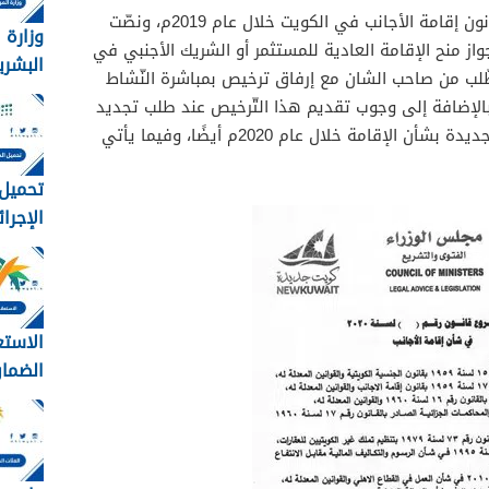
تمّ إصدار اللائحة التنفيذيّة الأخيرة لقانون إقامة الأجانب في الكويت خلال عام 2019م، ونصّت
وزارة 
حة على جواز منح الإقامة العادية للمستثمر أو الشريك الأجنبي في
البشري
ّلب من صاحب الشان مع إرفاق ترخيص بمباشرة النّشاط
الاجتم
 بالإضافة إلى وجوب تقديم هذا التّرخيص عند طلب تجديد
عن تف
الإقامة أيضًا، وصدرت بعض القرارات الجديدة بشأن الإقامة خلال عام 2020م أيضًا، وفيما يأتي
الضمان
المطور
تحميل 
1448
وزارة ال
الاستع
الضمان
برقم اله