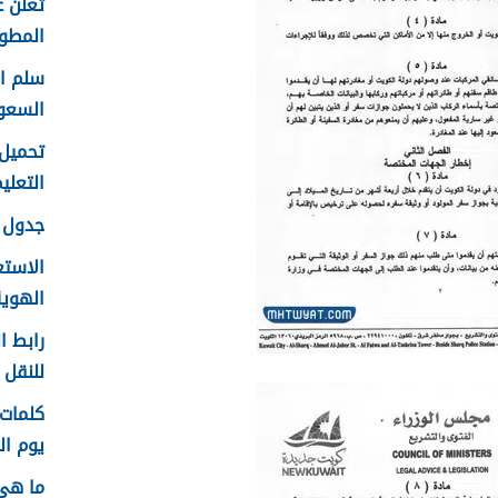
تعلن ع
المطور 
السعو
التعليم f
جدول ع
الاستع
الهوية 48
رابط ا
للنقل 1448 في الرياض
يوم الم
ما هي