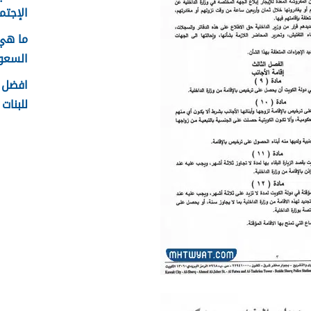
الإجتما
ما هي
السعودية
افضل ا
للبنات 1448