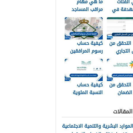
الفئات
ما هي مهام
هدفة في
مراقب المساجد
 الإجتماعي
في السعودية
1
1448
 التحقق من
كيفية حساب
التجاري
رسوم المرافقين
السجل ورقم
1448
14
 التحقق من
كيفية حساب
الضمان
النسبة المئوية
اعي المطور
للشهادة
الابتدائية 1448
لمقالات
الموارد البشرية والتنمية الاجتماعية