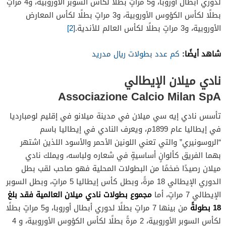
لدوري أبطال أوروبا، و5 مراتٍ بطلًا لكأس السوبر الأوروبية، و4 مراتٍ
بطلًا لكأس الكؤوس الأوروبية، و3 مراتٍ بطلًا لكأس المعارض
الأوروبية، و3 مراتٍ بطلًا لكأس العالم للأندية.
[2]
شاهد أيضًا:
كم عدد بطولات ريال مدريد
نادي ميلان الإيطالي
Associazione Calcio Milan SpA
تأسس نادي إيه سي ميلان في مدينة ميلانو في إقليم لومبارديا
في إيطاليا عام 1899م، ويعرف النادي في إيطاليا باسم
“الروسونيري” والتي تعني اللونين الأحمر والأسود اللذين اشتهر
بهما الفريق كألوانٍ أساسيةٍ في شعاره ولباسه، ويملك نادي
ميلان رصيدًا ضخمًا من البطولات المحلية فهو صاحب لقب بطل
الدوري الإيطالي 18 مرةً، وبطل كأس إيطاليا 5 مراتٍ، وبطل السوبر
مجموع بطولات نادي ميلان العالمية فقد بلغ
الإيطالي 7 مراتٍ، أما
18 بطولةً
من بينها 7 مراتٍ بطلًا لدوري أبطال أوروبا، و5 مراتٍ بطلًا
لكأس السوبر الأوروبية، 2 مرةً بطلًا لكأس الكؤوس الأوروبية، و 4