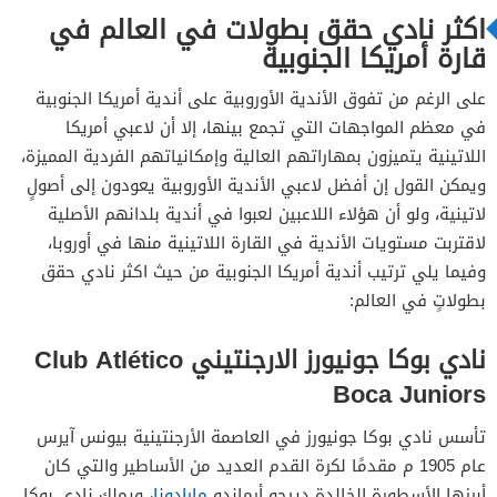
اكثر نادي حقق بطولات في العالم في
قارة أمريكا الجنوبية
على الرغم من تفوق الأندية الأوروبية على أندية أمريكا الجنوبية
في معظم المواجهات التي تجمع بينها، إلا أن لاعبي أمريكا
اللاتينية يتميزون بمهاراتهم العالية وإمكانياتهم الفردية المميزة،
ويمكن القول إن أفضل لاعبي الأندية الأوروبية يعودون إلى أصولٍ
لاتينية، ولو أن هؤلاء اللاعبين لعبوا في أندية بلدانهم الأصلية
لاقتربت مستويات الأندية في القارة اللاتينية منها في أوروبا،
وفيما يلي ترتيب أندية أمريكا الجنوبية من حيث اكثر نادي حقق
بطولاتٍ في العالم:
نادي بوكا جونيورز الارجنتيني Club Atlético
Boca Juniors
تأسس نادي بوكا جونيورز في العاصمة الأرجنتينية بيونس آيرس
عام 1905 م مقدمًا لكرة القدم العديد من الأساطير والتي كان
أبرزها الأسطورة الخالدة دييجو أرماندو
مارادونا
، ويملك نادي بوكا