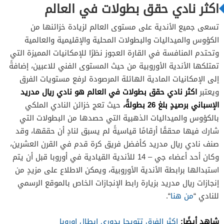
نادي ميلان الإيطالي
اكثر نادي حقق بطولات في العالم
Associazione Calcio Milan SpA
تسعى جميع الأندية على مستوى العالم لزيادة خزائنها من
نادي ليفربول الإنجليزي Liverpool Football Club
الكؤوس والميداليات والبطولات المحلية والإقليمية والعالمية
وتحتدم المنافسة في القارة العجوز نظرًا للإمكانيات المميزة التي
تمتلكها الأندية الأوروبية من حيث المستوى الفني للاعبين، إضافةً
نادي بوكا جونيورز الارجنتيني Club Atlético Boca
إلى الإمكانيات المادية الهائلة المرصودة لرفع مستويات الفرق
Juniors
اكثر نادي حقق بطولات في العالم
هو نادي ريال مدريد
ويعتبر
نادي ريفر بليت الارجنتيني Club Atlético River Plate
الإسباني برصيدٍ بلغ 26 بطولةً،
حيث تعج خزائن النادي الملكي
بالكؤوس والميداليات الذهبية التي حصدها من البطولات التي
نادي اندبيندينتي الارجنتيني Club Atlético
شارك فيها محققًا أرقامًا قياسيةً لم يسبق لنادٍ أن حققها، وقد
Independiente
صنف نادي ريال مدريد كأفضل فريق كرة قدم في القرن العشرين،
نادي ساو باولو البرازيلي São Paulo FC
وكان أحد أعضاء جي – 14 للأندية القيادية في أوروبا قبل أن يتم
استبدالها برابطة الأندية الأوروبية، ويمكن الاطلاع على مزيدٍ من
إنجازات ريال مدريد بزيارة رابط الإنجازات الخاص بالموقع الرسمي
نادي الأهلي المصري
للنادي “
من هنا
“.
نادي الزمالك المصري
شاهد أيضًا:
اكثر الفرق تتويجا بدوري ابطال اوروبا