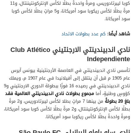
كوبا ليبرتادوريس، ومرةً واحدةً بطلًا لكأس الإنتركونتيننتال، و11
مرةً بطلًا لكأس ريكوبا سود أمريكانا، و5 مراتٍ بطلًا لكأس كوبا
سود أمريكانا.
شاهد أيضًا:
كم عدد بطولات الاتحاد
نادي اندبيندينتي الارجنتيني Club Atlético
Independiente
تأسس نادي اندبيندينتي في العاصمة الأرجنتينية بيونس آيرس
عام 1905 م قبل أن ينتقل إلى أفيلانيدا في عام 1907 م، ويملك
نادي اندبيندينتي في رصيده 16 فوزًا ببطولة الدوري الارجنتيني و9
مجموع بطولات نادي اندبيندينتي
العالمية فقد
كؤوسٍ وطنيةٍ، أما
بلغ 20 بطولةً
من بينها 7 مراتٍ بطلا لكأس ليبرتادوريس، و2 مرةً
بطلًا لكأس الإنتركونتيننتال، و2 مرةً بطلًا لكأس كوبا سود أمريكانا،
ومرةً واحدةً بطلًا لكأس ريكوبا سود أمريكانا.
نادي ساو باولو البرازيلي São Paulo FC