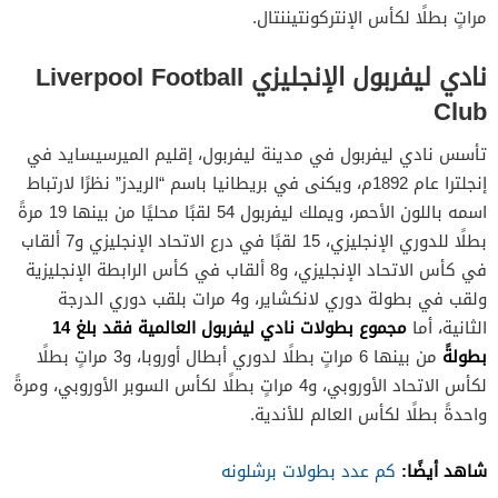
مراتٍ بطلًا لكأس الإنتركونتيننتال.
نادي ليفربول الإنجليزي Liverpool Football
Club
تأسس نادي ليفربول في مدينة ليفربول، إقليم الميرسيسايد في
إنجلترا عام 1892م، ويكنى في بريطانيا باسم “الريدز” نظرًا لارتباط
اسمه باللون الأحمر، ويملك ليفربول 54 لقبًا محليًا من بينها 19 مرةً
بطلًا للدوري الإنجليزي، 15 لقبًا في درع الاتحاد الإنجليزي و7 ألقاب
في كأس الاتحاد الإنجليزي، و8 ألقاب في كأس الرابطة الإنجليزية
ولقب في بطولة دوري لانكشاير، و4 مرات بلقب دوري الدرجة
مجموع بطولات نادي ليفربول العالمية فقد بلغ 14
الثانية، أما
بطولةً
من بينها 6 مراتٍ بطلًا لدوري أبطال أوروبا، و3 مراتٍ بطلًا
لكأس الاتحاد الأوروبي، و4 مراتٍ بطلًا لكأس السوبر الأوروبي، ومرةً
واحدةً بطلًا لكأس العالم للأندية.
شاهد أيضًا:
كم عدد بطولات برشلونه