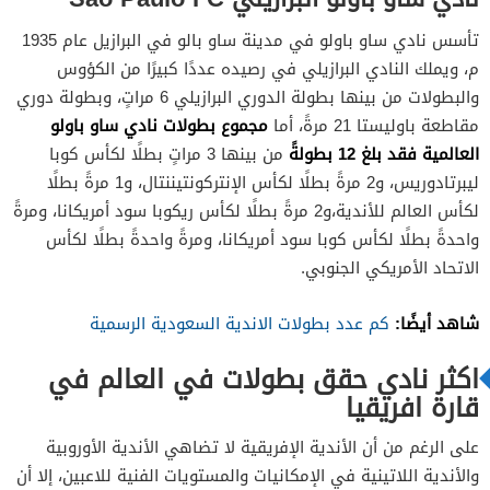
تأسس نادي ساو باولو في مدينة ساو بالو في البرازيل عام 1935
م، ويملك النادي البرازيلي في رصيده عددًا كبيرًا من الكؤوس
والبطولات من بينها بطولة الدوري البرازيلي 6 مراتٍ، وبطولة دوري
مجموع بطولات نادي ساو باولو
مقاطعة باوليستا 21 مرةً، أما
العالمية فقد بلغ 12 بطولةً
من بينها 3 مراتٍ بطلًا لكأس كوبا
ليبرتادوريس، و2 مرةً بطلًا لكأس الإنتركونتيننتال، و1 مرةً بطلًا
لكأس العالم للأندية،و2 مرةً بطلًا لكأس ريكوبا سود أمريكانا، ومرةً
واحدةً بطلًا لكأس كوبا سود أمريكانا، ومرةً واحدةً بطلًا لكأس
الاتحاد الأمريكي الجنوبي.
شاهد أيضًا:
كم عدد بطولات الاندية السعودية الرسمية
اكثر نادي حقق بطولات في العالم في
قارة افريقيا
على الرغم من أن الأندية الإفريقية لا تضاهي الأندية الأوروبية
والأندية اللاتينية في الإمكانيات والمستويات الفنية للاعبين، إلا أن