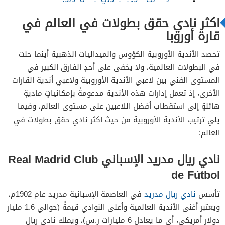
اكثر نادي حقق بطولات في العالم في
قارة أوروبا
تحصد الأندية الأوروبية الكؤوس والميداليات الذهبية أينما حلت
في البطولات العالمية، ولا يخفى على أحدٍ الفارق الكبير في
المستوى الفني بين لاعبي الأندية الأوروبية ولاعبي أندية القارات
الأخرى، إذ تعمل إدارات هذه الأندية مدعومةً بإمكانياتٍ ماديةٍ
هائلةٍ إلى استقطاب أفضل اللاعبين على مستوى العالم، وفيما
يلي ترتيب الأندية الأوروبية من حيث اكثر نادي حقق بطولات في
العالم:
نادي ريال مدريد الإسباني Real Madrid Club
de Fútbol
تأسس
نادي ريال مدريد
في العاصمة الإسبانية مدريد عام 1902م،
ويعتبر أغنى الأندية العالمية وأعلى النوادي قيمةً (حوالي 1.6 مليار
دولارٍ أمريكيٍ، أي ما يعادل 6 مليارات ر.س)، ويملك نادي ريال