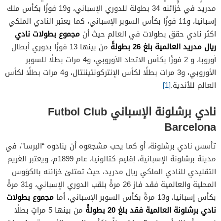
مدريد في خزائنه 34 بطولة للدوري الإسباني، و19 فوزًا بكأس ملك
إسبانيا، و11 فوزًا بكأس السوبر الإسباني، كما يعتبر النادي الملكي
مجموع بطولات نادي
اكثر نادي حقق بطولات في العالم حيث أن
ريال مدريد العالمية بلغ 26 بطولةً
من بينها 13 فوزًا بدوري أبطال
أوروبا، و 2 فوزًا بكأس الاتحاد الأوروبي، و4 مرات بطلًا للسوبر
الأوروبي، و3 مرات بطلًا لكأس الإنتركونتيننتال، و4 مرات بطلًا لكأس
العالم للأندية.
[1]
نادي برشلونة الإسباني Futbol Club
Barcelona
تأسس نادي برشلونة، أو كما يحب مشجعوه أن ينادوه “البرسا”، في
مدينة برشلونة الإسبانية، إقليم كتالونيا، عام 1899م، ويعتبر الغريم
التقليدي للنادي الملكي ريال مدريد، حيث تمتلئ خزائنه بالكؤوس
المحلية والعالمية فقد فاز 26 مرةً بلقب الدوري الإسباني، و31 مرةً
مجموع بطولات
بكأس إسبانيا، و13 مرةً بكأس السوبر الإسباني، أما
نادي برشلونة العالمية فقد بلغ 20 بطولةً
من بينها 5 مراتٍ بطلًا