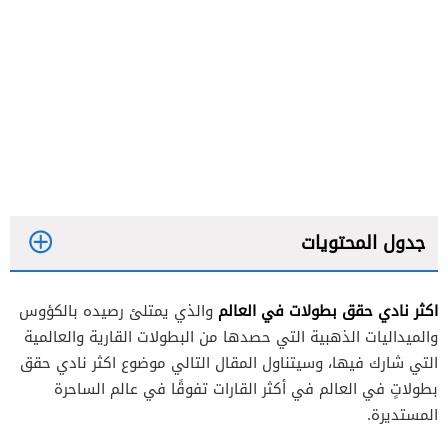
جدول المحتويات
اكثر نادي حقق بطولات في العالم
والذي يمتلئ رصيده بالكؤوس
والميداليات الذهبية التي حصدها من البطولات القارية والعالمية
نادي ريال مدريد الإسباني Real Madrid Club de
التي شارك فيها، وسيتناول المقال التالي موضوع اكثر نادي حقق
Fútbol
بطولاتٍ في العالم في أكثر القارات تفوقًا في عالم الساحرة
المستديرة.
نادي برشلونة الإسباني Futbol Club Barcelona