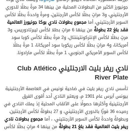
جونيورز الكثير من البطولات المحلية من بينها 34 مرةً بطلًا للدوري
الأرجنتيني، و3 مراتٍ بطلًا لكأس الأرجنتين، ومرةً واحدةً بطلًا لكأس
مجموع بطولات نادي بوكا جونيورز العالمية
السوبر الأرجنتيني، أما
فقد بلغ 22 بطولةً
من بينها 6 مراتٍ بطلا لكأس ليبرتادوريس، و3
مرتٍ بطلًا لكأس الإنتركونتيننتال، و2 مرةً بطلًا لكأس كوبا سود
أمريكانا، و4 مراتٍ بطلًا لكأس ريكوبا سود أمريكانا، 1 مرةً بطلًا
لكأس السوبر الأمريكي الجنوبي، 1 مرةً بطلًا لكأس مارادونا.
نادي ريفر بليت الارجنتيني Club Atlético
River Plate
تأسس نادي ريفر بليت في ضاحية نونيس في العاصمة الأرجنتينية
بيونس آيرس عام 1901 م، ويعتبر النادي أحد أقوى الفرق
الأرجنتينية وأكثرها حصولًا على الألقاب المحلية إذ يملك النادي في
رصيده 36 فوزًا بالدوري الأرجنتيني، و 27 بطولةً لكأس الأرجنتين،
مجموع بطولات نادي
وبطولةً واحدةً لكأس السوبر الأرجنتيني، ، أما
ريفر بليت
العالمية فقد بلغ 21 بطولةً
من بينها 4 مراتٍ بطلًا لكأس