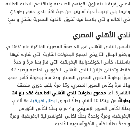
لاعبي إفريقيا يتميزون بقوتهم الجسدية ولياقتهم البدنية العالية،
وفيما يلي ترتيب أندية أفريقيا من حيث اكثر نادي حقق بطولاتٍ
في العالم والتي يلاحظ فيه تفوق الأندية المصرية بشكلٍ واضحٍ:
نادي الأهلي المصري
تأسس النادي الأهلي في العاصمة المصرية القاهرة عام 1907 م،
ويعتبر البطل التاريخي لجميع البطولات القارية التي شارك فيها
باستثناء كأس الكونفدرالية الإفريقية التي فاز بها مرةً واحدةً
فقط، وتمتلئ خزائن النادي الأهلي بالكؤوس الملحية برصيد 42
فوزًا ببطولة الدوري المصري الممتاز، و37 مرةً ببطولة كأس مصر،
و11 مرةً بكأس السوبر المصري، و15 مرةً بلقب دوري منطقة
مجموع بطولات نادي الأهلي
العالمية فقد بلغ 24
القاهرة، أما
بطولةً
من بينها 10 ألقابٍ بطلًا لدوري ا
بطال افريقيا
، و8 ألقابٍ
بطلًا لكأس السوبر الإفريقي، و4 مراتٍ بطلًا لكأس الكؤوس
الإفريقية، ومرةً واحدةً بطلًا لكأس الكونفدرالية الإفريقية، ومرةً
واحدةً بطلًا لكأس الأفروآسيوية للأندية.