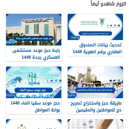
الزوار شاهدو أيضاً
تحديث بيانات الصندوق
رابط حجز موعد مستشفى
العقاري برقم الهوية 1448
العسكري بجدة 1448
الرابط والخطوات
طريقة حجز واستخراج تصريح
حجز موعد سقيا الماء 1448
حج للمواطنين والمقيمين
بوابة المواطن
1448