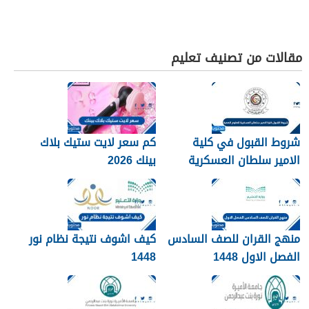
مقالات من تصنيف تعليم
شروط القبول في كلية
كم سعر لايت ستيك بلاك
الامير سلطان العسكرية
بينك 2026
للعلوم الصحية 1448
منهج القران للصف السادس
كيف اشوف نتيجة نظام نور
الفصل الاول 1448
1448