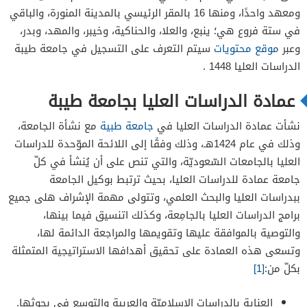
ومعهد واحدًا، ومنها 16 بالمقر الرئيسي بالمدينة المنورة، والباقي
في ستة فروع هي؛ ينبع، والعلا، والحناكية، وخيبر، والمهد، وبدر،
وعبر
موقع محتويات
سيتم التعرف على التسجيل في جامعة طيبة
الدراسات العليا 1448 .
عمادة الدراسات العليا بجامعة طيبة
نشأت عمادة الدراسات العليا في
جامعة طبية
مع نشأة الجامعة،
وذلك في عام 1424هـ، وذلك وفقًا إلى اللائحة الموّحدة للدراسات
العليا بالجامعات السّعوديّة، والتي تنص على أن يُنشأ في كلّ
جامعة عمادة للدراسات العليا، بحيث ترتبط بوكيل الجامعة
ببدراسات العليا والبحث العلمي، وتتولى مهمة الإشراف هلى جميع
برامج الدراسات العليا بالجامِعة، وكذلك اتنسيق فيما بينها،
والتوصية بالموافقة عليها وتقويمها والمراجعة الدائمة لها،
وتسعى هذه العمادة على تحقيق أهدافها الاستراتيجية المتمثلة
بكلّ من:
[1]
العناية بالدراسات الإسلاميّة والعربية والتوسع في بحوثها.