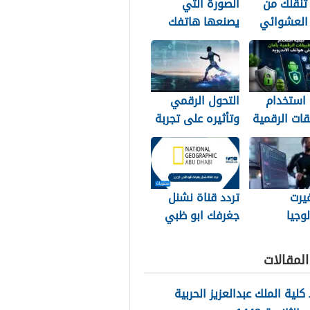
تنقلك من
الصورة التي
 العشوائي
يصنعها هاتفك
منافسة
خلف ظهرك
 استخدام
التحول الرقمي
قات الرقمية
وتأثيره على تجربة
 على هواتف
عشاق الرياضة في
يد
الجزائر
يرت
تردد قناة نشنل
لوجيا
جغرفك ابو ظبي
ة طريقة
2026 الجديد
 المصريين
لمقالات
ة
لية الملك عبدالعزيز الحربية