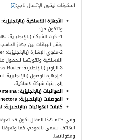
المكونات ليكون الإتصال ناجح:
[3]
الأجهزة اللاسلكية (بالإنجليزية: Wireless Devices).
وتتكون من:
ونقل البيانات بين جهاز الحاسب 
اللاسلكية وتقويتها للحصول عل
3-الراوتر (بالإنجليزية: Wireless Router): هي موجهات، وتدعم الشبكات اللاسلكية.
إلى بنية شبكة لاسلكية.
الهوائيات (بالإنجليزية: Antenna):
الموصلات (بالإنجليزية: Connectors):
كابلات الهوائيات (بالإنجليزية: Coaxial):
وفي ختام هذا المقال نكون قد تعرفن
الهاتف يسمى بالمودم، كما وتعرفنا ع
ومكوناتها.