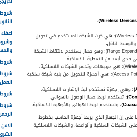
لخريجي ا
شروط 
الثانوية 8
1- كرت الشبكة (بالإنجليزية: Wireless NIC): هي كرت الشبكة المستخدم في تحويل
وشروط
والوسط الناقل.
والمس
2-مقوي الإشارة (بالإنجليزية: Range Expander): وهو جهاز يستخدم لالتقاط الشبكة
ى مدى أبعد من التغطية اللاسلكية.
شروط ا
شروط ا
4-إجهزة الوصول (بالإنجليزية: Access Point): :هي أجهزة للتحويل من بنية شبكة سلكية
العمل 448
وهي إجهزة تستخدم لبث الإشارات اللاسلكية.
شروط ق
تستخدم لربط جهاز الوصول بالهوائي.
وتستخدم لربط الهوائي بالأجهزة اللاسلكية.
شروط ا
الرحمن 
ا على إن الجهاز الذي يربط أجهزة الحاسب بخطوط
لى الشبكات السلكية وأنواعها، والشبكات اللاسلكية
الشرو