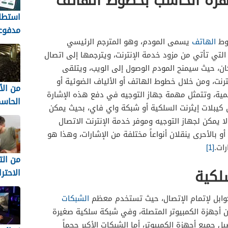
جهزة الحاسب بخطوط الهاتف
استطل
مدفوع
طوط
الهاتف
يسمى المودم، وهو المترجم الرئيسي
السعو
 التي تأتي من مزود خدمة الإنترنت، ويترجمها إلى اتصال
تكسب 
ان، حيث سيمنح المودم الوصول إلى الويب، ويتلقى
iPolls
رنت، ومن خلال خطوط الهاتف أو الألياف الضوئية أو
من ال
قمية، وتتمثل مهمة جهاز التوجيه في دفع هذه الإشارة
الحاس
 كيبلات إيثرنت السلكية أو شبكة واي فاي، بحيث يمكن
المفاج
لا يمكن لجهاز التوجيه وموفر خدمة الإنترنت الاتصال
أكثر 
و بالأحرى ينقلان أنواعاً مختلفة من الإشارات، وهذا هو
ات.
[1]
لا تُن
من ال
لكية
الاحتر
للمست
وابل لإتمام الإتصال، حيث تستخدم معظم
الشبكات
السوري
بين أجهزة الكمبيوتر المتصلة، وفي شبكة سلكية صغيرة
 جميع أجهزة الكمبيوتر، أما الشبكات الأكبر حجماً