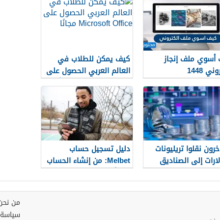
فة
أسوي ملف إنجاز
كيف يمكن للطلاب في
ني 1448
العالم العربي الحصول على
Microsoft Office مجانًا
خرون نقلوا تريليونات
دليل تسجيل حساب
لارات إلى الصناديق
Melbet: من إنشاء الحساب
م الماضي. ما هي
إلى أول خطوة لك خطوة
عات على القطاع
بخطوة
لي؟
من نحن
سياسة 