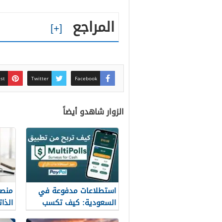
المراجع
est
Twitter
Facebook
الزوار شاهدو أيضاً
استطلاعات مدفوعة في
منصة
السعودية: كيف تكسب
الذات
المال مع MultiPolls
العش