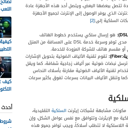
نصائح 
ة تتصل ببعضها البعض، ويتصل أحد هذه الأجهزة عادة
اللعب
نترنت الذي يوفر الوصول إلى الإنترنت لجميع الأجهزة
إلى ال
كات السلكية إلى:
[2]
هو إرسال سلكي يستخدم خطوط الهاتف
كيفية
النحاسية التقليدية، وقد يعتمد مدى توفر وسرعة خدمة DSL على المسافة من المنزل
التطبي
 أو مقسم هاتف للشركة المزودة للخدمة.
بأمان
Fi):
تقوم تقنية الألياف الضوئية بتحويل الإشارات
الأندرو
وترسل نبضات ضوئية عبر ألياف زجاجية شفافة، كما ويقل
خدام تقنية الألياف الضوئية مقارنة بأسلاك النحاس
، كما وتنقل الألياف البيانات بسرعات تفوق بكثير سرعات
كيف غ
التكنو
لكية
الحديث
متابعة
أحدث ا
ن مكونات مشابهة لشبكات إيثرنت
السلكية
التقليدية،
للرياض
لكية مع الإيثرنت وتتوافق مع نفس عوامل الشكل، وإن
شروط ك
ة اللاسلكية لا تتطلب أسلاكاً، ويجب توافر جميع هذه