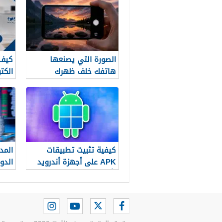
وظي
الصورة التي يصنعها
كيف 
هاتفك خلف ظهرك
الكترو
كيفية تثبيت تطبيقات
المد
APK على أجهزة أندرويد
الدو
بأمان (دليل 2026)
العا
التب
الما