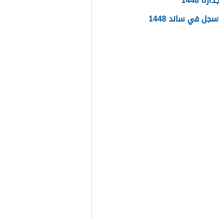
ره 1448
جل في ساند 1448