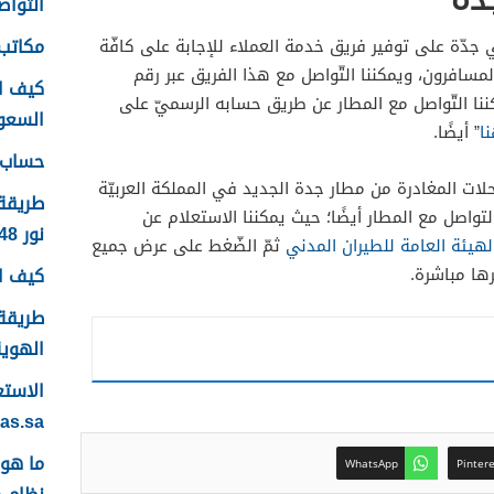
التواصل
مكاتب 
جدّة على توفير فريق خدمة العملاء للإجابة على كافّة
مسافرون، ويمكننا التّواصل مع هذا الفريق عبر رقم
كيف ا
اشرة، كما يمكننا التّواصل مع المطار عن طريق حسابه الرسميّ على
السعودية
ا
” أيضًا.
حساب ع
حلات المغادرة من مطار جدة الجديد في المملكة العربيّة
طريقة
تواصل مع المطار أيضًا؛ حيث يمكننا الاستعلام عن
نور 1448
هيئة العامة للطيران المدني
ثمّ الضّغط على عرض جميع
كيف اس
رها مباشرة.
طريقة 
الهوية 48
yas.sa
WhatsApp
Pinter