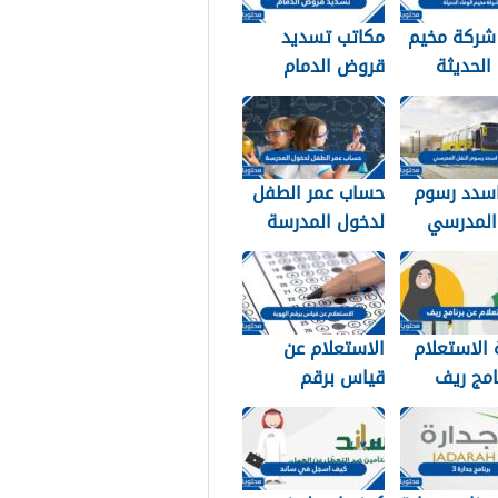
 شركة مخيم
مكاتب تسديد
 الحديثة
قروض الدمام
التواصل
1448
1
سدد رسوم
حساب عمر الطفل
 المدرسي
لدخول المدرسة
سعودية
1448
الاستعلام
الاستعلام عن
امج ريف
قياس برقم
وية 1448
الهوية 1448
services.qiyas.s
a