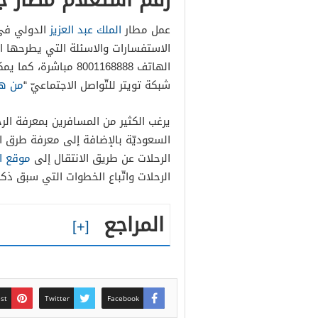
عمل مطار
الملك عبد العزيز
الدولي في 
الاستفسارات والاسئلة التي يطرحها ال
الهاتف 8001168888 مب
شبكة تويتر للتّواصل الاجتماعيّ “
من هن
يرغب الكثير من المسافرين بمعرفة الر
السعوديّة بالإضافة إلى معرفة طرق ال
الرحلات عن طريق الانتقال إلى
موقع ال
الرحلات واتّباع الخطوات التي سبق ذك
المراجع
est
Twitter
Facebook