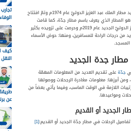
تجارب
بدأت المملكة العربيّة السعوديّة بتشييد مطار الملك عبد العزيز الدوليّ عام 1974م وتمّ افتتاح
الوفاء
مطار رسميّاً خلال عام 1981م، وهو المطار الذي يعرف باسم مطار جدّة، كما قامت
وطرق 
المملكة بافتتاح مطار الملك عبد العزيز الدوليّ الجديد عام 2019م وحرصت على تزويده بكثير
معهم 448
د من درجات الراحة للمسافرين، ومنها: حوض الأسماء
 المسجد.
كيف ا
 مطار جدة الجديد
النقل
في ال
في
جدّة
على تقديم العديد من المعلومات المهمّة
1448
 ومن أبرزها: معلومات مغادرة الرجحلات ووصولها
ترتيبات اللازمة في الوقت الماسب، وفيما يأتي بعضاً من
طريقة 
لات ومواعيدها.
عن برن
برقم اله
ر الجديد أو القديم
تفاصيل الرحلات في مطار جدّة الجديد أو القديم:
[1]