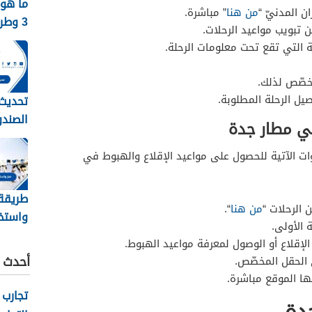
ما هو 
ن المدنيّ “
من هنا
” مباشرة.
3 وط
تبويب مواعيد الرحلات.
نظام جدا
ة التي تقع تحت معلومات الرحلة.
خصّص لذلك.
صيل الرحلة المطلوبة.
تحديث 
الصندو
في مطار جدة
الرابط
وات الآتية للحصول على مواعيد الإقلاع والهبوط في
طريقة
 الرحلات “
من هنا
“.
واستخر
 الأولى.
حج للم
الإقلاع أو الوصول لمعرفة مواعيد الهبوط.
والمقيمي
أحدث ا
 الحقل المخصّص.
ها الموقع مباشرة.
تجارب 
دة