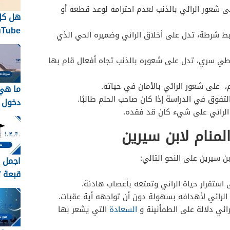
ى شعور الرائي بالذنب لعدم احترامه لوعد قطعه أو
هل كل
ط شرطة، تدل على أخلاق الرائي وضميره الحي الذي
الاحتف
نفسها
ي سري، تدل على شعوره بالذنب تجاه أفعال قام بها
 على شعور الرائي بالأمان في حياته.
ما هي
تفوق في الدراسة إذا كان صاحب الحلم طالبًا.
دخول ا
ر الرائي على شيء كان قد فقده.
جسر ا
2026 / 1448
منام لابن سيرين
ن سيرين على النحو التالي:
اجمل ص
قبعة تخر
 استقرار حياة الرائي وتمتعه بأعصاب هادئة.
لرائي لأهدافه بسهولة دون أن تواجهه أية عقبات.
ائي دلالة على الطمأنينة و
السعادة
التي يشعر بها