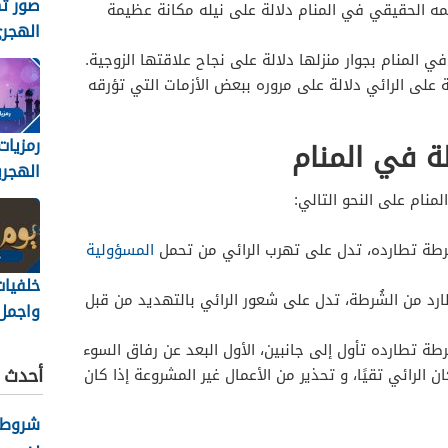
صور ته
مه الحقيقي في المنام دلالة على نيله مكانة عظيمة
الهجري
1448
 المنام بجوار منزلها دلالة على نجاح علاقتها الزوجية.
 على الرائي دلالة على مروره ببعض الأزمات التي تؤرقه
رمزيات
ة في المنام
الهجري
1448
منام على النحو التالي:
رطة تطارده، تدل على تهرب الرائي من تحمل
المسؤولية
خلفيات
د من الشُرطة، تدل على شعور الرائي بالتهديد من قبل
واجمل 
والرمز
ة تطارده تأول إلى جانبين، الأول البعد عن رفاق السوء
عاشورا
أحدث ا
ن الرائي تقيًا، و تحذير من الأعمال غير المشروعة إذا كان
/2026
شروط ك