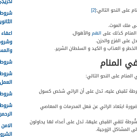
لخريجي ا
م على النحو التالي:
[2]
شروط 
الثانوية 8
لى ملك الموت.
المنام كذلك على
الهم
والأهوال.
ل على الفزع والحزن.
وشروط
لخطر و العذاب و الكيد و السلطان الشرير.
والمس
في المنام
شروط ا
شروط ا
المنام على النحو التالي:
العمل 448
رطة تقبض عليه، تدل على أن الرائي شخص كسول
شروط ق
شروط ا
رورة ابتعاد الرائي عن فعل المحرمات و المعاصي
الرحمن 
شُرطة تلقي القبض عليها، تدل على أعداء لها يحاولون
لى المشاكل الزوجية.
الشرو