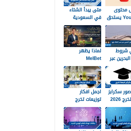
 محتوى
متى يبدأ الشتاء
YouTube يستحق
في السعودية
اظ بالطريقة
1448
؟
 شروط
لماذا يظهر
لبحرين عبر
MelBet
لملك فهد
Guidebook في
نتائج البحث أكثر
من صفحات كثيرة؟
ور سكرابز
اجمل افكار
ج 2026
توزيعات تخرج
2026 بالصور