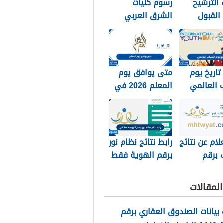
الترشيح
رسوم كليات
 القبول
الشرق العربي
 الملك خالد
1448 وكيفية
تسديد الرسوم
تاريخ يوم
متى يوافق يوم
 العالمي
المعلم 2026 في
جميع الدول
العربية
لام عن نتائج
رابط نتائج نظام نور
 برقم
برقم الهوية فقط
الهويه 1448 عبر
الان 1448
ور
لمقالات
noor.moe.g
بيانات الصندوق العقاري برقم