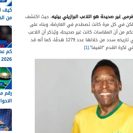
كيف ا
َرمى غير صحيحة هو اللاعب البرازيلي بيليه
، حيث اكتشف
من ال
ولكن في كل مرة كانت تصطدم في العارضة، وبناء على
الاجتماع
حكم من أن المقاسات كانت غير صحيحة، ويُذكر أن اللاعب
بيليه قد لعب نحو عدد 1363 مباراة في تاريخه سدد من خلالها عدد 1279 هدفًا، كما أنه قد
ي لكرة القدم “الفيفا”.
[1]
كم عم
2026
رقم م
الاحوا
بجدة 1448