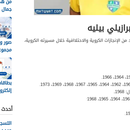
من هي
جمال الك
برازيلي بيليه
 من الإنجازات الكروية والاحتلاافية خلال مسيرته الكروية،
صور و
مجموع
الصيدليه 
.
بطاقات
.
إلكترو
19.
.
جاهزة 
أحدث ا
.
التسج