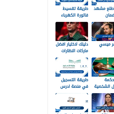
طلع مشهد
طريقة تقسيط
ضمان
فاتورة الكهرباء
ي 1448
في السعودية
1448 – 2026
ر ميسي
دليلك لاختيار افضل
ماركات النظارات
الشمسية: سر
أناقة نجوم الرياضة
والموضة
حكمة
طريقة التسجيل
ل الشخصية
في منصة ادرس
في السعودية
1448