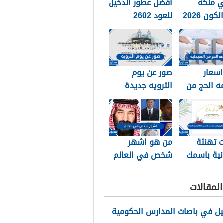
 ملكة
افضل عطور الدخيل
ون 2026
للعود 2602
اسعار
صور عن يوم
ه الحج من
الترويه جديدة
2026
ومميزة 2026
 تهنئة
من هو اشهر
نية باسمك
شخص في العالم
عيد الاضحى 2026
2026
للطباعة
لمقالات
يل في باصات المدارس الحكومية