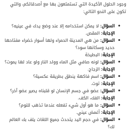
وجود الحلول الأكيدة التي تستمتعون بها مع أصدقائكم، والتي
تكون على النحو التالي:
السؤال:
لا يمكن استخدامه إلا عند وضع يدك في عينيه؟
الإجابة:
المقص.
السؤال:
من هي المدينة الحمراء ولها أسوار خضراء مفتاحها
حديد وسكانها سود؟
الإجابة:
البطيخة
السؤال:
لونه صافي مثل الماء وولد النار ولو عاد لها يموت؟
الإجابة:
الزجاج.
السؤال:
اسم فاكهة ينطق بطريقة عكسية؟
الإجابة:
توت.
السؤال:
عضو في جسم الإنسان لو قلبناه يصير عضو آخر؟
الإجابة:
الفك، الكف.
السؤال:
ما هو أول شيء تفعله عندما تذهب للنوم؟
الإجابة:
أغمض عيني.
السؤال:
في حجم اليد يتحدث جميع اللغات يلف بك العالم
لك؟