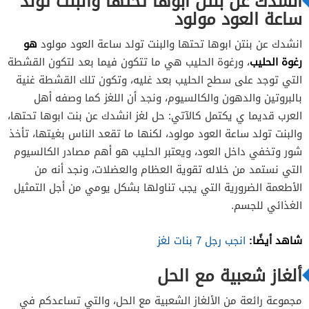
انشدك عن بنتن ابوها تحتها والبنت تولد
ساعة العود مولود
هو
انشدك عن بنتن ابوها تحتها والبنت تولد ساعة العود مولود
رغوة الحليب
، ورغوة الحليب هي ما تتكون فيما بعد لتكون القشطة
التي توجد على سطح الحليب بعد غليه، وتكون تلك القشطة غنية
بالبروتين والدهون والكالسيوم، ونجد أن اللغز كما وصفه أهل
العرب قديما ي يكتمل كالآتي: حل لغز انشدك عن بنت ابوها تحتها،
والبنت تولد ساعة العود مولود، لكنها ما تقعد الناس بغيتها، تأخذ
شور وتخفي داخل العود، ويعتبر الحليب هو أهم مصادر الكالسيوم
التي نستمد من خلاله تقوية العظام والعضلات، ونجد أنه من
الأطعمة الضرورية التي يجب تناولها بشكل يومي من أجل التمثيل
الغذائي للجسم.
شاهد أيضًا:
انجب رجل 7 بنات لغز
ألغاز شعبية مع الحل
مجموعة رائعة من الألغاز الشعبية مع الحل، والتي تساعدكم في