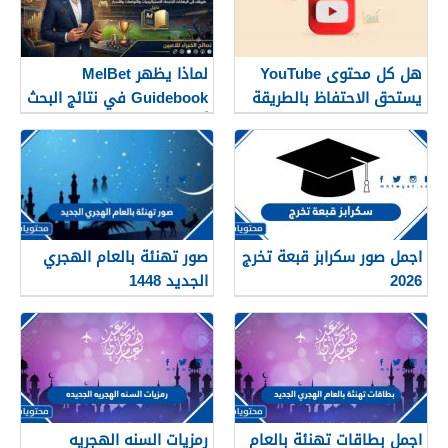
هل كل محتوى YouTube
لماذا يظهر MelBet
يستحق الاحتفاظ بالطريقة
Guidebook في نتائج البحث
نفسها؟
أكثر من صفحات كثيرة؟
اجمل صور سكرابز قبعة تخرج
صور تهنئة بالعام الهجري
2026
الجديد 1448
اجمل بطاقات تهنئة بالعام
رمزيات السنه الهجريه