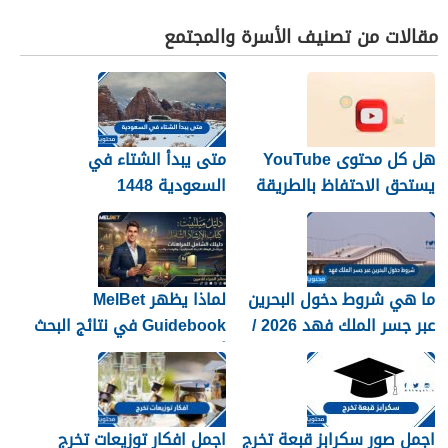
مقالات من تصنيف الأسرة والمجتمع
هل كل محتوى YouTube
متى يبدأ الشتاء في
يستحق الاحتفاظ بالطريقة
السعودية 1448
نفسها؟
ما هي شروط دخول البحرين
لماذا يظهر MelBet
عبر جسر الملك فهد 2026 /
Guidebook في نتائج البحث
1448
أكثر من صفحات كثيرة؟
اجمل صور سكرابز قبعة تخرج
اجمل افكار توزيعات تخرج