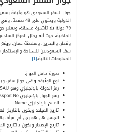
جواز السفر السعودي
جواز السفر السعودي هو وثيقة رسمية
79 دولة بلا تأشيرة مسبقة، ويعتبر ج
الماضية، حيث أنه يحتل المركز الساد
سف السعوديين للسياحة والإستثمار 
المعلومات التالية:
[1]
صورة حامل الجواز.
نوع الوثيقة وهي جواز سفر، وبالإنجليزي
رمز الدولة بالإنجليزي وهو SAU
رقم الجواز بالإنجليزي Passport No.
الاسم بالإنجليزي Name.
تاريخ الميلاد ويكون بالتاريخ الهجري. بالإنجليزي rth
الجنس هل هو رجل أم امرأة، بالإنجل
تاريخ الإصدار ويكون بالتاريخ الهجري، بالإنجليزي  of Issue