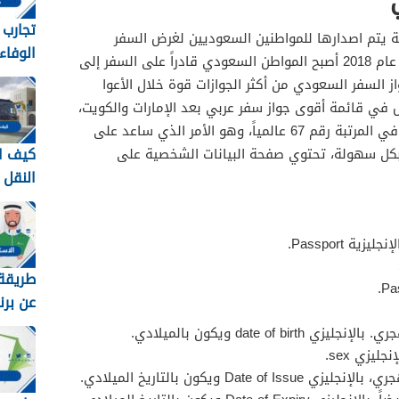
تجارب
 يتم اصدارها للمواطنين السعوديين لغرض السفر
الوفاء
الدولية ويحتوي على 48 صفحة، وفي عام 2018 أصبح المواطن السعودي قادراً على السفر إلى
وطرق 
واز السفر السعودي من أكثر الجوازات قوة خلال الأعوا
معهم 448
س في قائمة أقوى جواز سفر عربي بعد الإمارات والكويت،
وقطر، والبحرين، وسلطنة عمان، ويقع في المرتبة رقم 67 عالمياً، وهو الأمر الذي ساعد على
كيف ا
بكل سهولة، تحتوي صفحة البيانات الشخصية على
النقل
في ال
1448
ة Passport.
طريقة 
عن برن
برقم اله
date of bi ويكون بالميلادي.
يزي sex.
Date ويكون بالتاريخ الميلادي.