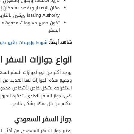
تاريخ الانتهاء ويكون بالهجري أيضاً، بالإنجليزي e of Expiry
مكان الإصدار ويقصد به مكان إصد
Issuing Authority ويكون بالتاريخ الميلادي.
تكون جميع معلومات محفوظة عل
السفر.
شاهد أيضاً:
شروط وإجراءات تغيير صورة 
انواع جوازات السفر 
يوجد أكثر من نوع لجوازات السفر الس
وجميع هذه الجوازات لها العديد من 
استخراجه بشكل خاص لأشخاص محدودين،
هي: جواز السفر العادي، تذكرة المرور
نتكلم عن كل منها بشكل خاص.
جواز السفر السعودي
يعتبر جواز السفر السعودي من أكثر الجو