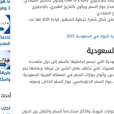
Dat ويكون بالتاريخ الميلادي.
ما هو 
ار جواز السفر ويكون بالتاريخ الهجري، بالإنجليزي
3 وط
نظام جدا
ى شكل شفرة خيطية لتسهيل قراءة الآلة لها عند
الجواز في السعودية 2021
تحديث 
الصندو
السعودية
الرابط
عودية التي تسمح لحامليها بالسفر إلى دول متعددة،
المميزات التي تختلف بعض الشئ عن غيرها، وبعضها يتم
طريقة
 وأنواع جوازات السفر في المملكة العربية السعودية
واستخر
، جواز السفر الدبلوماسي، جواز السفر الخاص، وسوف
حج للم
والمقيمي
أحدث ا
تجارب 
ازات شيوعاً، والأكثر استخداماً للسفر والتنقل بين الدول،