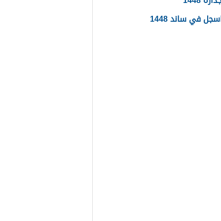
ره 1448
جل في ساند 1448