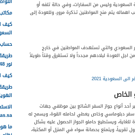
التواصل
ة السعودية وليس من السفارات، وفي حالة تلفه أو
مكاتب 
 اهماله يتم منح المواطنين تذكرة مرور، وللعودة إلى
كيف ا
السعودية
حساب ع
سفر السعودي والتي تستهدف المواطنين في خارج
طريقة
 اجل العودة لبلادهم مجدداً ولا تستغرق وقتاً طويلاً
نور 1448
كيف اس
الى السعودية 2021
طريقة 
 الخاص
الهوية 48
ر أحد أنواع جواز السفر الشائع بين موظفي جهات
 سفر دبلوماسي وخاص يعطي لحامله القوة، ويسمح له
yas.sa
ة للغاية، ويستطيع حاملو الجواز الحصول عليه بشكل
تقريباً، ويتمتع بحصانة سواء في المنزل أو المكتبة،