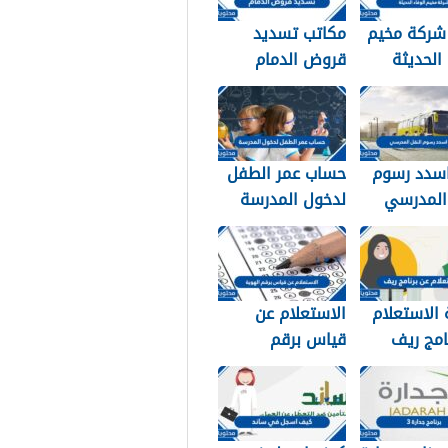
 شركة مخيم
مكاتب تسديد
 الحديثة
قروض الدمام
التواصل
1448
1
سدد رسوم
حساب عمر الطفل
 المدرسي
لدخول المدرسة
سعودية
1448
الاستعلام
الاستعلام عن
امج ريف
قياس برقم
وية 1448
الهوية 1448
services.qiyas.s
a