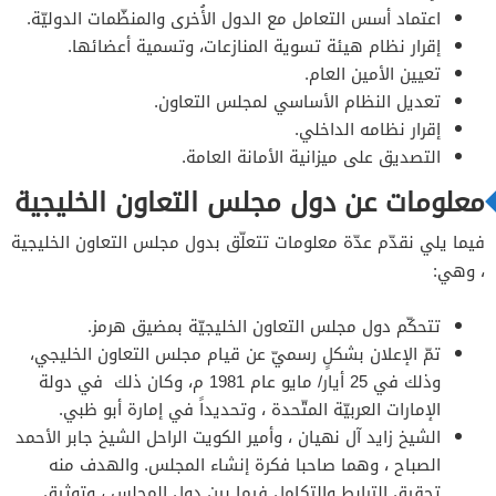
اعتماد أسس التعامل مع الدول الأُخرى والمنظّمات الدوليّة.
إقرار نظام هيئة تسوية المنازعات، وتسمية أعضائها.
تعيين الأمين العام.
تعديل النظام الأساسي لمجلس التعاون.
إقرار نظامه الداخلي.
التصديق على ميزانية الأمانة العامة.
معلومات عن دول مجلس التعاون الخليجية
فيما يلي نقدّم عدّة معلومات تتعلّق بدول مجلس التعاون الخليجية
، وهي:
تتحكّم دول مجلس التعاون الخليجيّة بمضيق هرمز.
تمّ الإعلان بشكلٍ رسميّ عن قيام مجلس التعاون الخليجي،
وذلك في 25 أيار/ مايو عام 1981 م، وكان ذلك في دولة
الإمارات العربيّة المتّحدة ، وتحديداً في إمارة أبو ظبي.
الشيخ زايد آل نهيان ، وأمير الكويت الراحل الشيخ جابر الأحمد
الصباح ، وهما صاحبا فكرة إنشاء المجلس. والهدف منه
تحقيق الترابط والتكامل فيما بين دول المجلس ، وتوثيق