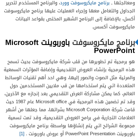
ومعالجتها ,
برنامج مايكروسوفت وورد
، والبرنامج المستخدم لتحرير
الجداول والتعامل معها وإجراء العمليات عليها برنامج مايكروسوفت
أكسل، بالإضافة إلى البرنامج الشهير المختص بقواعد البيانات
مايكروسوفت أكسس.
برنامج مايكروسوفت
باوربوينت
Microsoft
PowerPoint
هو برمجية تم تطويرها من قلب شركة مايكروسوفت بحيث تسمح
هذه البرمجية بإنشاء العروض التقديمية وإضافة المؤثرات السمعية
والمرئية مثل الصوت والصور إليها، وهي احد أهم تقنيات الوسائط
المتعددة اتي يتم استخدامها من قب ملايين المستخدمين حول
العالم، كما يمكن مشاركة العرض التقديمي بعد إنجازه مع الآخرين،
وقد تم تضمين هذه البرمجية في Microsoft office عام 1987 حيث
قامت شركة Microsoft Corporation بشرائها، مما جعلها من أشهر
العلامات التجارية في برامج العروض التقديمية، وقد تمت تسمية
مجموعة الشرائح اتي يتم إنشاؤها بواسطة برنامج مايكروسوفت
باوربوينت PowerPoint Presentation أو عروض باوربونت .
[1]