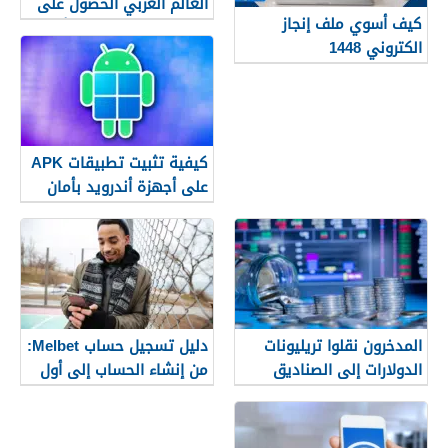
العالم العربي الحصول على
كيف أسوي ملف إنجاز
Microsoft Office مجانًا
الكتروني 1448
كيفية تثبيت تطبيقات APK
على أجهزة أندرويد بأمان
(دليل 2026)
المدخرون نقلوا تريليونات
دليل تسجيل حساب Melbet:
الدولارات إلى الصناديق
من إنشاء الحساب إلى أول
العام الماضي. ما هي
خطوة لك خطوة بخطوة
التبعات على القطاع المالي؟