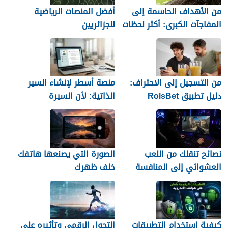
من الأهداف الحاسمة إلى
أفضل المنصات الرياضية
المفاجآت الكبرى: أكثر لحظات
للجزائريين
كأس العالم 2026 التي لا
تُنسى
من التسجيل إلى الاحتراف:
منصة أسطر لإنشاء السير
دليل تطبيق RolsBet
الذاتية: لأن السيرة
للمستخدمين السوريين
العشوائية لن تمنحك وظيفة
نصائح تنقلك من اللعب
الصورة التي يصنعها هاتفك
العشوائي إلى المنافسة
خلف ظهرك
كيفية استخدام التطبيقات
التحول الرقمي وتأثيره على