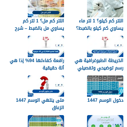
اللتر كم كيلو؟ 1 لتر ماء
اللتر كم مل؟ 1 لتر كم
يساوي كم كيلو بالضبط؟
يساوي مل بالضبط – شرح
مبسّط وواضح
الخريطة الطبوغرافية هي
رافعة كفاءتها 94% إذا هي
رسم توضيحي وتفصيلي
ألة حقيقية
لمنطقة محدودة من سطح
الأرض. صواب خطأ
دخول الوسم 1447
متى ينتهي الوسم 1447
الزعاق