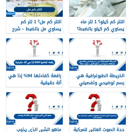
اللتر كم كيلو؟ 1 لتر ماء
اللتر كم مل؟ 1 لتر كم
يساوي كم كيلو بالضبط؟
يساوي مل بالضبط – شرح
مبسّط وواضح
الخريطة الطبوغرافية هي
رافعة كفاءتها 94% إذا هي
رسم توضيحي وتفصيلي
ألة حقيقية
لمنطقة محدودة من سطح
الأرض. صواب خطأ
حدة الصوت العالي للمركبة
ماهو الشي الذي يذوب