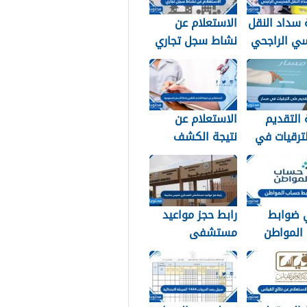
سداد النقل
الاستعلام عن
سي الراجحي
نشاط سجل تجاري
في السعودية
1448
التقديم
الاستعلام عن
ترقيات في
نتيجة الكشف
الطبي جامكا
للسفر للسعودية
1448
 ضوابط
رابط حجز مواعيد
المواطن
مستشفى
العسكري خميس
مشيط 1448