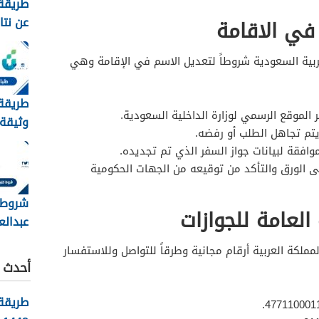
طريقة 
عن نتا
في الاقامة
1448
ربية السعودية شروطاً لتعديل الاسم في الإقامة وهي
طريقة
 الموقع الرسمي لوزارة الداخلية السعودية.
وثيقة 
يتم تجاهل الطلب أو رفضه.
في ال
وافقة لبيانات جواز السفر الذي تم تجديده.
1448
ى الورق والتأكد من توقيعه من الجهات الحكومية
شروط 
العامة للجوازات
عبدالعز
لخريجي
مملكة العربية أرقام مجانية وطرقاً للتواصل وللاستفسار
1448
أحدث ا
طريقة 