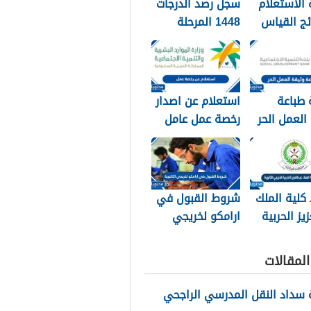
الاستعلام
سجل رصد الدرجات
ئج القياس
1448 المرحلة
الابتدائية
 طباعة
استعلام عن اصدار
العمل الحر
رخصة عمل عامل
سعودية
وافد 1448 الرابط
والطريقة
بالتفصيل
كلية الملك
شروط القبول في
يز الحربية
ارامكو لخريجي
 الثانوية
الثانوية 1448
لمقالات
سداد النقل المدرسي الراجحي