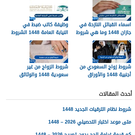
اسماء القبائل النازحة في
وظيفة كاتب ضبط في
جازان 1448 وما هي شروط
النيابة العامة 1448 الشروط
تجنيسها
وطريقة التقديم
شروط زواج السعودي من
شروط الزواج من غير
أجنبية 1448 والأوراق
سعودية 1448 والوثائق
المطلوبة
اللازمة
أحدث المقالات
شروط نظام الترقيات الجديد 1448
متى موعد اختبار التحصيلي 2026 – 1448
كم قيمة غرامة الحج بدون تصريح 2026 – 1448