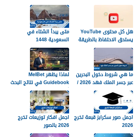
هل كل محتوى YouTube
متى يبدأ الشتاء في
يستحق الاحتفاظ بالطريقة
السعودية 1448
نفسها؟
ما هي شروط دخول البحرين
لماذا يظهر MelBet
عبر جسر الملك فهد 2026 /
Guidebook في نتائج البحث
1448
أكثر من صفحات كثيرة؟
اجمل صور سكرابز قبعة تخرج
اجمل افكار توزيعات تخرج
2026
2026 بالصور