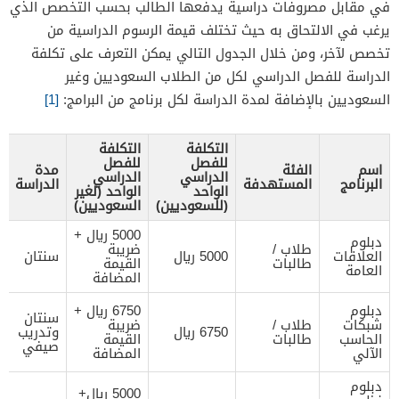
في مقابل مصروفات دراسية يدفعها الطالب بحسب التخصص الذي
يرغب في الالتحاق به حيث تختلف قيمة الرسوم الدراسية من
تخصص لآخر، ومن خلال الجدول التالي يمكن التعرف على تكلفة
الدراسة للفصل الدراسي لكل من الطلاب السعوديين وغير
السعوديين بالإضافة لمدة الدراسة لكل برنامج من البرامج:
[1]
التكلفة
التكلفة
للفصل
للفصل
اسم
الفئة
مدة
الدراسي
الدراسي
البرنامج
المستهدفة
الدراسة
الواحد
الواحد (لغير
(للسعوديين)
السعوديين)
5000 ريال +
دبلوم
طلاب /
ضريبة
العلاقات
5000 ريال
سنتان
طالبات
القيمة
العامة
المضافة
دبلوم
6750 ريال +
سنتان
شبكات
طلاب /
ضريبة
6750 ريال
وتدريب
الحاسب
طالبات
القيمة
صيفي
الآلي
المضافة
دبلوم
5000 ريال+