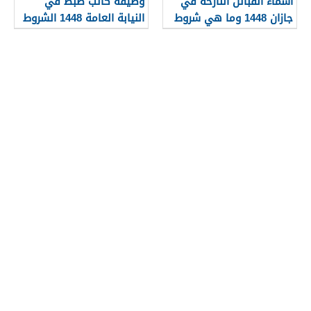
اسماء القبائل النازحة في
وظيفة كاتب ضبط في
جازان 1448 وما هي شروط
النيابة العامة 1448 الشروط
تجنيسها
وطريقة التقديم