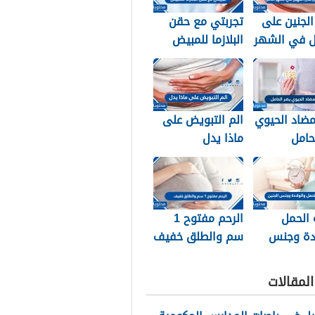
لجنين على
تجربتي مع حقن
ل في الشهر
البلازما للمبيض
ضاد الحيوي
الم التبويض على
حامل
ماذا يدل
ن في فترة
 الحمل
الرحم مفتوح 1
ادة وجنس
سم والطلق خفيف
لمقالات