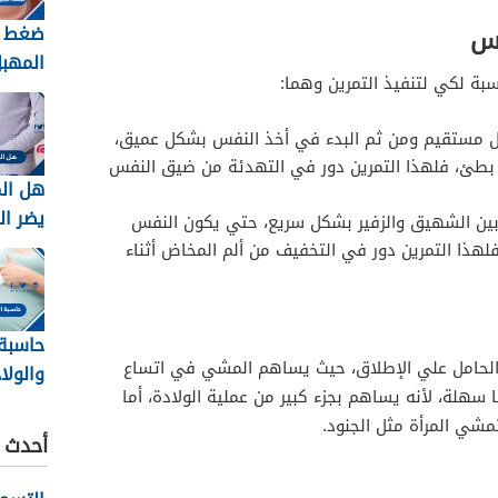
ضغط ا
فس
المهب
بة لكي لتنفيذ التمرين وهما:
الثامن
ل مستقيم ومن ثم البدء في أخذ النفس بشكل عميق،
ل بطئ، فلهذا التمرين دور في التهدئة من ضيق النفس
هل الم
يضر ال
 بين الشهيق والزفير بشكل سريع، حتي يكون النفس
والجني
هذا التمرين دور في التخفيف من ألم المخاض أثناء
الحمل
حاسبة
 الحامل علي الإطلاق، حيث يساهم المشي في اتساع
والول
 سهلة، لأنه يساهم بجزء كبير من عملية الولادة، أما
الجنين
مشي المرأة مثل الجنود.
أحدث ا