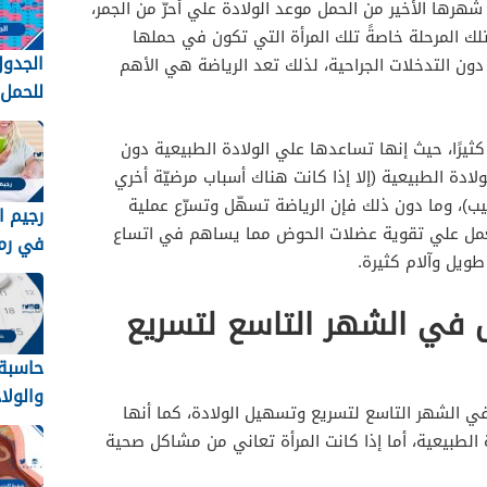
شهرها الأخير من الحمل موعد الولادة علي أحرّ من الجمر،
 المرحلة خاصةً تلك المرأة التي تكون في حملها
الجدول
 دون التدخلات الجراحية، لذلك تعد الرياضة هي الأهم
الحوض
ود
لمعرفة
 كثيرًا، حيث إنها تساعدها علي الولادة الطبيعية دون
ادة الطبيعية (إلا إذا كانت هناك أسباب مرضيّة أخري
بيب)، وما دون ذلك فإن الرياضة تسهّل وتسرّع عملية
رجيم ا
تعمل علي تقوية عضلات الحوض مما يساهم في اتساع
في رم
طويل وآلام كثيرة.
وسهل 26
ل في الشهر التاسع لتسريع
حاسبة
والولا
في الشهر التاسع لتسريع وتسهيل الولادة، كما أنها
2025 بالهجري
الطبيعية، أما إذا كانت المرأة تعاني من مشاكل صحية