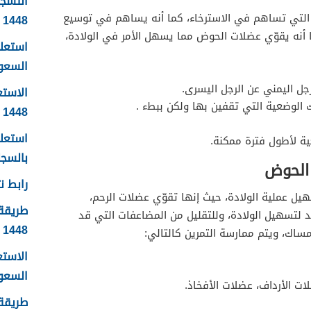
التسج
ن التي تساهم في الاسترخاء، كما أنه يساهم في توسيع
1448
أنه يقوّي عضلات الحوض مما يسهل الأمر في الولادة،
استعلا
السعودية 1448 ال
جل اليمني عن الرجل اليسرى.
الاستع
 الوضعية التي تقفين بها ولكن ببطء .
1448
استعلا
ة لأطول فترة ممكنة.
بالسجل 
 الحوض
رابط نت
 عملية الولادة، حيث إنها تقوّي عضلات الرحم،
طريقة 
يد لتسهيل الولادة، وللتقليل من المضاعفات التي قد
1448
إمساك، ويتم ممارسة التمرين كالتالي:
الاست
السعودية
ت الأرداف، عضلات الأفخاذ.
طريقة 