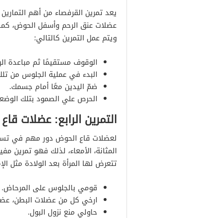
يعد تمرين القرفصاء من أهم التماري
عضلات عنق الرحم وأسفل الحوض، كما 
ويتم عمل التمرين كالتالي:
الوقوف مستقيمًا ثم مباعدة الر
البدء في عملية الجلوس من تلك
ضمّ اليدين معًا أمام جسمك.
الحرص علي الصمود بتلك الوضعي
التمرين الرابع: عضلات قاع
لعضلات قاع الحوض دور مهم في تسهيل
المثانة، الأمعاء، لذلك فهو تمرين مف
تتعرض لها المرأة بعد الولادة مثل ال
قومي بالجلوس على المرحاض.
ارخي كل من عضلات البطن، عضلا
حاولي منع نزول البول.