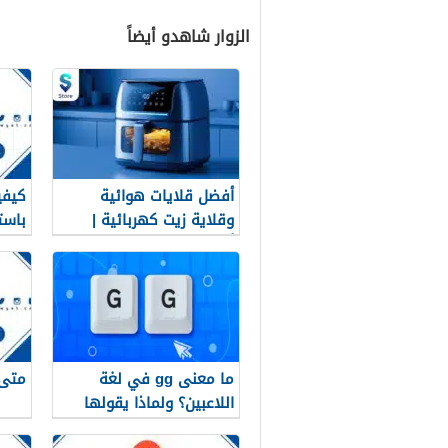
الزوار شاهدو أيضاً
أفضل قلايات هوائية
كيفي
وقلاية زيت كهربائية |
باست
أجهزة منزلية حديثة – متجر
rint
سمارت ستور
ما معنى gg في لغة
متى 
اللاعبين؟ ولماذا يقولها
اللاعبون دائمًا؟