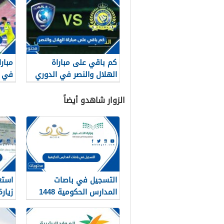
كم باقي على مباراة
مبار
الهلال والنصر في الدوري
في ا
السعودي 2022 العد
التنازلي
الزوار شاهدو أيضاً
التسجيل في باصات
استع
المدارس الحكومية 1448
زيار
1448 الرابط والط