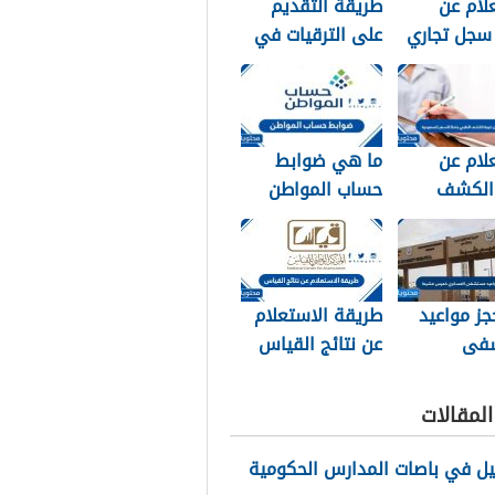
لام عن
طريقة التقديم
سجل تجاري
على الترقيات في
سعودية
مسار 1448
لام عن
ما هي ضوابط
 الكشف
حساب المواطن
جامكا
1448
 للسعودية
جز مواعيد
طريقة الاستعلام
فى
عن نتائج القياس
ري خميس
1448
1
لمقالات
يل في باصات المدارس الحكومية