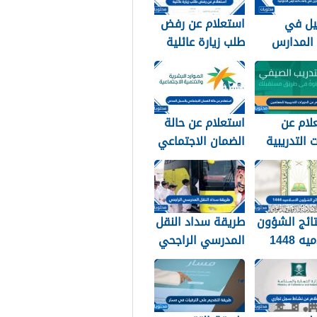
يل في
استعلام عن رفض
 المدارس
طلب زيارة عائلية
 1448
في السعودية
1448 الرابط
والطريقة
لام عن
استعلام عن حالة
 التدريبية
الضمان الاجتماعي
 1448
بالسجل المدني
1448
تائج الشؤون
طريقة سداد النقل
ه 1448
المدرسي الراجحي
1448