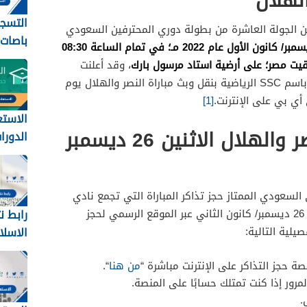
لهلال
التسج
من الجولة العاشرة من بطولة دوري المحترفين السعودي
باصات
يوم الاثنين بتاريخ 26 ديسمبر/ كانون الأول عام 2022 مـ؛ في تمام الساعة 08:30
الحكومية
، وقد أعلنت
القنوات الرياضية السعودية المعروفة باسم SSC الرياضية بنقل وبث مباراة النصر والهلال يوم
أي بي على الإنترنت.
[1]
الاستع
حجز تذاكر مباراة النصر والهلال الاثنين 26 ديسمبر
الدورات
للمعلمين
السعودي الممتاز حجز تذاكر المباراة التي تجمع نادي
رابط ن
النصر ونادي الاتحاد يوم الاثنين بتاريخ 26 ديسمبر/ كانون الثاني عبر الموقع الرسمي لحجز
الاسلامي
صيلية التالية:
ة حجز التذاكر على الإنترنت مباشرة “
من هنا
“.
لمرور إذا كنت تمتلك حسابًا على المنصة.
.