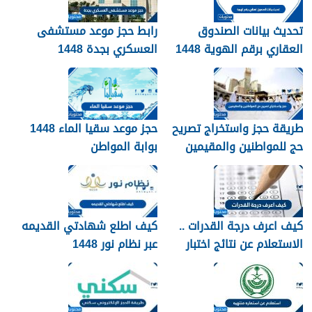
تحديث بيانات الصندوق
رابط حجز موعد مستشفى
العقاري برقم الهوية 1448
العسكري بجدة 1448
الرابط والخطوات
طريقة حجز واستخراج تصريح
حجز موعد سقيا الماء 1448
حج للمواطنين والمقيمين
بوابة المواطن
1448
كيف اعرف درجة القدرات ..
كيف اطلع شهادتي القديمه
الاستعلام عن نتائج اختبار
عبر نظام نور 1448
القدرات 1448