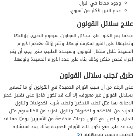
وجود مخاط في البراز.
عدم التبرز لأكثر من أسبوع.
علاج سلائل القولون
عندما يتم العثور على سلائل القولون، سيقوم الطبيب بإزالتها
وتحليلها على الفور لمعرفة نوعها، وتتم إزالة معظم الأورام
الحميدة خلال منظار القولون، وسيحدد الطبيب متى يجب أن يتم
إجراء فحص متكرر وذلك بناء على عدد الأورام الحميدة ونوعها.
طرق تجنب سلائل القولون
على الرغم من أن سبب الأورام الحميدة في القولون أو ما تسمى
بسلائل القولون غير معروف، إلا أنك قد تكون قادرًا على تقليل خطر
الإصابة بها
مثل تجنب التدخين وتجنب شرب الكحوليات وتناول
المزيد من الفاكهة والخضروات وتناول المزيد من الكالسيوم مثل
الحليب والجبن، مع تناول
جرعات منخفضة من الأسبرين يوميًا مما قد
يساعد على منع تكون تلك الأورام الحميدة
وذلك بعد استشارة
الطبيب وحسب توجيهاته.
(2)