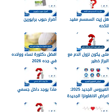
هل زيت السمسم مفيد
أضرار حبوب برايورين
للكحه
متى يكون نزول الدم مع
افضل دكتورة نساء وولاده
البراز خطير
في جده 2026
الفيروس الجديد 2025:
ماذا يوجد داخل جسمي
اعراض الانفلونزا الجديدة
وطرق العلاج