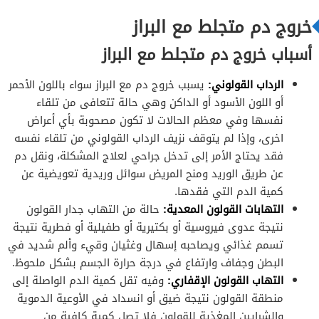
طرق تجنب سلائل القولون
خروج دم متجلط مع البراز
أسباب خروج دم متجلط مع البراز
الرداب القولوني:
يسبب خروج دم مع البراز سواء باللون الأحمر
أو اللون الأسود أو الداكن وهي حالة تتعافى من تلقاء
نفسها وفي معظم الحالات لا تكون مصحوبة بأي أعراض
اخرى، وإذا لم يتوقف نزيف الرداب القولوني من تلقاء نفسه
فقد يحتاج الأمر إلى تدخل جراحي لعلاج المشكلة، ونقل دم
عن طريق الوريد ومنح المريض سوائل وريدية تعويضية عن
كمية الدم التي فقدها.
التهابات القولون المعدية:
حالة من التهاب جدار القولون
نتيجة عدوى فيروسية أو بكتيرية أو طفيلية أو فطرية نتيجة
تسمم غذائي ويصاحبه إسهال وغثيان وقيء وألم شديد في
البطن وجفاف وارتفاع في درجة حرارة الجسم بشكل ملحوظ.
التهاب القولون الإقفاري:
وفيه تقل كمية الدم الواصلة إلى
منطقة القولون نتيجة ضيق أو انسداد في الأوعية الدموية
والشرايين المغذية للقولون فلا تصل كمية كافية من