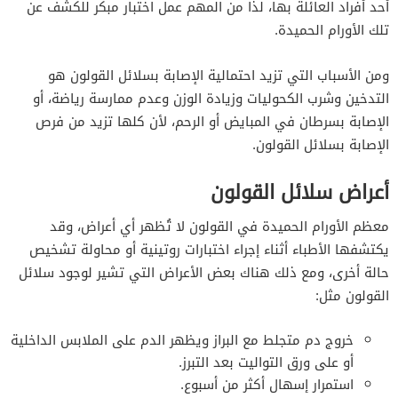
أحد أفراد العائلة بها، لذا من المهم عمل اختبار مبكر للكشف عن
تلك الأورام الحميدة.
ومن الأسباب التي تزيد احتمالية الإصابة بسلائل القولون هو
التدخين وشرب الكحوليات وزيادة الوزن وعدم ممارسة رياضة، أو
الإصابة بسرطان في المبايض أو الرحم، لأن كلها تزيد من فرص
الإصابة بسلائل القولون.
أعراض سلائل القولون
معظم الأورام الحميدة في القولون لا تُظهر أي أعراض، و
قد
يكتشفها الأطباء أثناء إجراء اختبارات روتينية أو محاولة تشخيص
حالة أخرى،
ومع ذلك هناك بعض الأعراض التي تشير لوجود سلائل
القولون مثل:
خروج دم متجلط مع البراز ويظهر الدم على الملابس الداخلية
أو على ورق التواليت بعد التبرز.
استمرار إسهال أكثر من أسبوع.