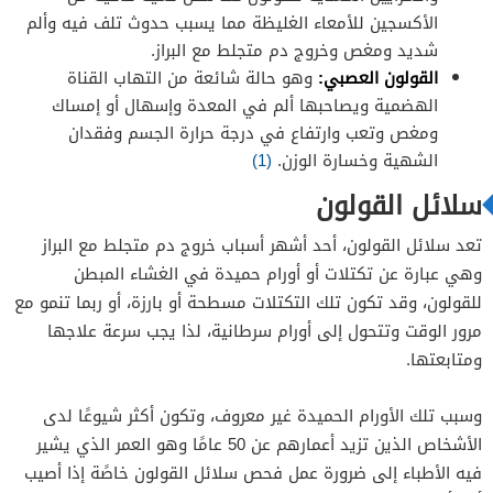
الأكسجين للأمعاء الغليظة مما يسبب حدوث تلف فيه وألم
شديد ومغص وخروج دم متجلط مع البراز.
القولون العصبي:
وهو حالة شائعة من التهاب القناة
الهضمية ويصاحبها ألم في المعدة وإسهال أو إمساك
ومغص وتعب وارتفاع في درجة حرارة الجسم وفقدان
الشهية وخسارة الوزن.
(1)
سلائل القولون
تعد سلائل القولون، أحد أشهر أسباب خروج دم متجلط مع البراز
وهي عبارة عن تكتلات أو أورام حميدة في الغشاء المبطن
للقولون، وقد تكون تلك التكتلات مسطحة أو بارزة، أو ربما تنمو مع
مرور الوقت وتتحول إلى أورام سرطانية، لذا يجب سرعة علاجها
ومتابعتها.
وسبب تلك الأورام الحميدة غير معروف، وتكون أكثر شيوعًا لدى
الأشخاص الذين تزيد أعمارهم عن 50 عامًا وهو العمر الذي يشير
فيه الأطباء إلى ضرورة عمل فحص سلائل القولون خاصًة إذا أصيب