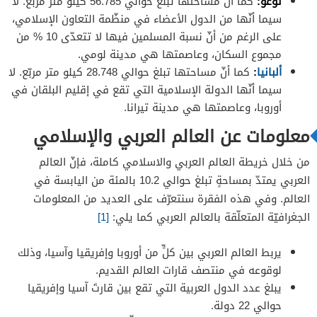
توغو:
كما أنّ مساحتها تبلغ حوالي 56.785 كيلو متر مربّع. لا
سيما أنّها من الدول الأعضاء في منظّمة التعاون الإسلامي،
على الرغم من أنّ نسبة المسلمين فيها لا تتعدّى 10 % من
مجموع السكان، وعاصمتها هي مدينة لومي.
ألبانيا
:
كما أنّ مساحتها تبلغ حوالي 28.748 كيلو متر مربّع. لا
سيما أنّها الدولة الإسلامية التي تقع في إقليم البلقان في
أوروبا، وعاصمتها هي مدينة تيرانا.
معلومات عن العالم العربي والإسلامي
من خلال خريطة العالم العربي والاسلامي كاملة، فإنّ العالم
العربي يمتدّ بمساحةٍ تبلغ حوالي 10.2 بالمئة من اليابسة في
العالم. وفي هذه الفقرة سنتعرّف على العديد من المعلومات
الجغرافيّة المتعلّقة بالعالم العربي كما يلي:
[1]
يربط العالم العربي بين كلٍّ من أوروبا وإفريقيا وآسيا، وذلك
لوقوعه في منتصف قارات العالم القديم.
يبلغ عدد الدول العربية التي تقع بين قارتَ آسيا وإفريقيا
حوالي 22 دولة.