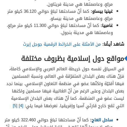
مربّع، وعاصمتها هي مدينة فريتاون.
غينيا بيساو:
كما أنّ مساحتها تبلغ حوالي 36.120 كيلو متر
مربّع، وعاصمتها هي مدينة بيساو.
غامبيا:
كما أنّ مساحتها تبلغ حوالي 11.300 كيلو متر مربّع،
وعاصمتها هي مدينة بنجول.
شاهد أيضًا:
من الأمثلة على الخرائط الرقمية جوجل إيرث
مواقع دول إسلامية بظروف مختلفة
في السياق نفسه حول خريطة العالم العربي والإسلامي كاملة،
فإنّ هناك بعض البلدان المتفرّقة في العالم، ونسبة المسلمين
فيها أقليّة ولكنّها عضو في منظمة التعاون الإسلامي. بينما نجد
بعض البلدان وعلى الرغم من أنّ الغالبية فيها مسلمين ولكنها
ليست عضو في المنظمة. كما أنّ هناك بعض البلدان الإسلامية
التي تقع خارج قارتَي آسيا وإفريقيا. نعرضها فيما يلي:
[4]
[5]
ساحل العاج
:
كما أنّ مساحتها تبلغ حوالي 322.460 كيلو متر
مربّع. لا سيما أنّها تقع في قارة إفريقيا، وعلى الرغم من أنّ