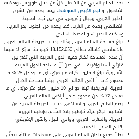
يحد العالم العربي من الشمال كلٍّ من جبال طوروس، وهضبة
الأناضول، و
البحر الأبيض المتوسّط
. بينما يحده من الشرق
الخليج العربي، وجبال زاغروس. في حين نجد المحيط
الأطلنطي يحده من الغرب. كما يحده من الجنوب بحر العرب،
وهضبة البحيرات، والمحيط الهندي.
تبلغ مساحة العالم العربي وذلك بحسب خريطة العالم العربي
والاسلامي كاملة، حوالي 13.152.650 كيلو متر مربّع. لا سيما
أنّ هذه المساحة تضمّ جميع الدول العربية التي تقع بين
قارتَي آسيا وإفريقيا. في حين أنّ مساحة الدول العربية
الآسيوية تبلغ 4 مليون كيلو متر مربّع، أي ما يعادل 28 % من
مجموع كامل أراضي العالم العربي. بينما مساحة الدول
العربية الإفريقية تبلغ حوالي 10 مليون كيلو متر مربّع، أي ما
يعادل 72 % من مجموع كامل أراضي العالم العربي.
يضم العالم العربي والاسلامي حسب الخريطة العديد من
الأقاليم الجغرافيّة، كإقليم بلاد الشّام، وإقليم الجزيرة
العربية، والمغرب العربي، ووادي النيل، والقرن الإفريقي،
إقليم الهلال الخصيب.
تطلّ جميع بلدان العالم العربي على مسطحات مائيّة، تتمثّل