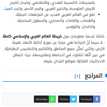
بالمحيطات كالمحيط الهندي، والأطلنطي، والبحار كالبحر
الأبيض المتوسط، والخليج العربي، والبحر الأحمر، و
البحر الميت
.
تقع في العالم العربي العديد من المرتفعات الجبليّة،
والهضاب، والغابات، والصحاري، والسهول الساحلية،
والخلجان، والرؤوس.
خريطة العالم العربي والإسلامي كاملة
ختامًا، قدمنا معلوماتٍ حول
. لا سيما أنّ الخرائط هي عبارة عن صورةٍ ثنائيّة الأبعاد لهيئة
الأرض، والتي تمثّل جميع المناطق والأقاليم والتضاريس الجغرافيّة.
في حين أنّها تتفاوت في أحجامها ومقاييسها، حيث تتضمّن
الاحداثيات الفلكيّة لمواقع البلدان عليها.
المراجع
WhatsApp
Twitter
Facebook