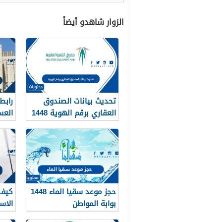
الزوار شاهدو أيضاً
تحديث بيانات الصندوق
رابط
العقاري برقم الهوية 1448
العسك
الرابط والخطوات
حجز موعد سقيا الماء 1448
كيف 
بوابة المواطن
الاس
القدرا