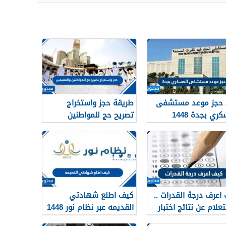
 حجز موعد مستشفى
طريقة حجز واستخراج
ري بجدة 1448
تصريح حج للمواطنين
والمقيمين 1448
اعرف درجة القدرات ..
كيف اطلع شهادتي
تعلام عن نتائج اختبار
القديمه عبر نظام نور 1448
ت 1448