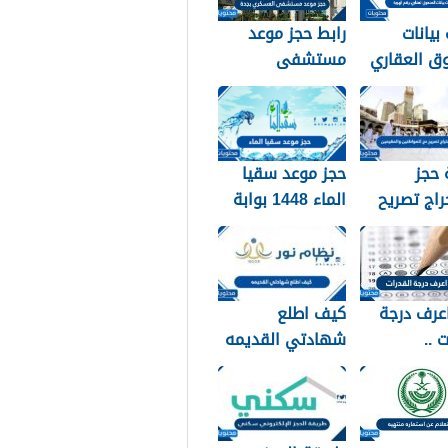
بيانات
رابط حجز موعد
ق العقاري
مستشفى
برقم الهوية 1448
العسكري بجدة
 والخطوات
1448
 حجز
حجز موعد سقيا
اج تصريح
الماء 1448 بوابة
واطنين
المواطن
ن 1448
عرف درجة
كيف اطلع
 ..
شهادتي القديمه
لام عن نتائج
عبر نظام نور 1448
القدرات