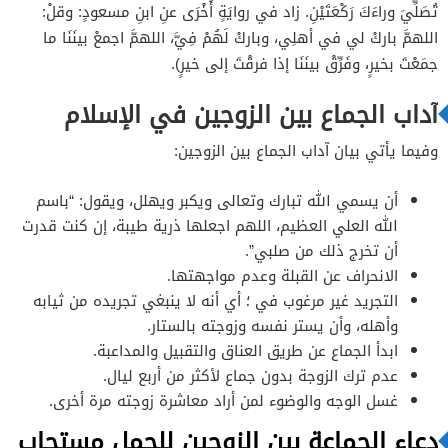
تُصَلِّيَ وراءَكَ رَكْعَتَيْنِ. زاد في روايَةٍ أُخْرَى عنِ ابنِ مسعودٍ: وقلْ:
اللهمَّ باركْ لي في أهلِي، وباركْ لَهُمْ فِيَّ، اللهمَّ اجمعْ بينَنَا ما
جمَعْتَ بخيرٍ، وفَرِّقْ بينَنَا إذا فرقْتَ إلى خيرٍ).
آداب الجماع بين الزوجين في الإسلام
وفيما يأتي بيان آداب الجماع بين الزوجين:
أن يسمي الله تبارك وتعالى ويكبر ويهلل، ويقول: “باسم
الله العلي العظيم، اللهم اجعلها ذرية طيبة، إن كنت قدرت
أن تخرج ذلك من صلبي”.
الانحراف عن القبلة وعدم مواجهتها.
التجريد غير مرغوب في ؛ أي أنه لا ينبغي تجريده من ثيابه
وأهله، وأن يستر نفسه وزوجته بالستار.
ابدأ الجماع عن طريق العناق والتقبيل والمداعبة.
عدم ترك الزوجة بدون جماع لأكثر من أربع ليال.
غسل الوجه والوضوء لمن أراد معاشرة زوجته مرة أخرى.
دعاء الجماعة بين الزوجين للحمل مستجاب