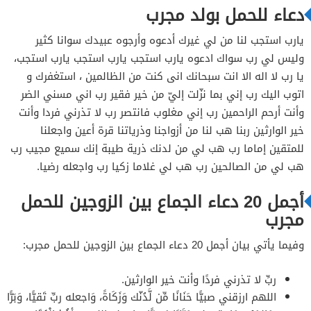
دعاء للحمل بولد مجرب
يارب استجب لنا من لي غيرك أدعوه وأرجوه عبيدك سوانا كثير
وليس لي رب سواك ادعوه يارب استجب يارب استجب يارب استجب،
يا رب لا اله الا انت سبحانك انى كنت من الظالمين ، استغفرك و
اتوب اليك رب إني بما نزّلت إليّ من خير فقير رب اني مسني الضر
وأنت أرحم الراحمين رب إني مغلوب فانتصر رب لا تذرني فردا وأنت
خير الوارثين ربنا هب لنا من أزواجنا وذرياتنا قرة أعين واجعلنا
للمتقين إماما رب هب لي من لدنك ذرية طيبة إنك سميع مجيب رب
هب لي من الصالحين رب هب لي غلاما زكيا رب واجعله رضيا.
أجمل 20 دعاء الجماع بين الزوجين للحمل
مجرب
وفيما يأتي بيان أجمل 20 دعاء الجماع بين الزوجين للحمل مجرب:
ربِّ لا تذرني فردًا وأنت خير الوارثين.
اللهم ارزقني صبيًّا حَنَانًا مِّن لَّدُنّك وَزَكَاةً، وَاجعله ربِّ تَقيًّا، وَبَرًّا