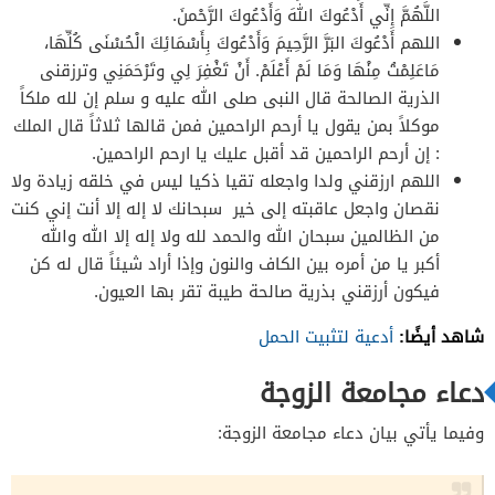
اللَّهُمَّ إِنِّي أَدْعُوكَ اللهَ وَأَدْعُوكَ الرَّحْمنَ.
اللهم أَدْعُوكَ البَرَّ الرَّحِيمَ وَأَدْعُوكَ بِأَسْمَائِكَ الْحُسْنَى كُلِّهَا،
مَاعَلِمْتُ مِنْهَا وَمَا لَمْ أَعْلَمْ. أَنْ تَغْفِرَ لِي وتَرْحَمَنِي وترزقنى
الذرية الصالحة قال النبى صلى الله عليه و سلم إن لله ملكاً
موكلاً بمن يقول يا أرحم الراحمين فمن قالها ثلاثاً قال الملك
: إن أرحم الراحمين قد أقبل عليك يا ارحم الراحمين.
اللهم ارزقني ولدا واجعله تقيا ذكيا ليس في خلقه زيادة ولا
نقصان واجعل ‏عاقبته إلى خير سبحانك لا إله إلا أنت إني كنت
من الظالمين سبحان الله والحمد لله ولا إله إلا الله والله
أكبر يا من أمره بين الكاف والنون وإذا أراد شيئاً قال له كن
فيكون أرزقني بذرية ‏صالحة طيبة تقر بها العيون.
شاهد أيضًا:
أدعية لتثبيت الحمل
دعاء مجامعة الزوجة
وفيما يأتي بيان دعاء مجامعة الزوجة: