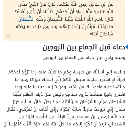
عَنْ ابْنِ عَبَّاسٍ رَضِيَ اللَّهُ عَنْهُمَا، قَالَ: قَالَ النَّبِيُّ صَلَّى
اللَّهُ عَلَيْهِ وَسَلَّمَ : «لَوْ أَنَّ أَحَدَهُمْ إِذَا أَرَادَ أَنْ يَأْتِيَ أَهْلَهُ؟
قَالَ: بِاسْمِ اللَّهِ اللَّهُمَّ جَنِّبْنَا الشَّيْطَانَ وَجَنِّبْ
الشَّيْطَانَ
مَا رَزَقْتَنَا، فَإِنَّهُ إِنْ يُقَدَّرْ بَيْنَهُمَا وَلَدٌ فِي ذَلِكَ؟ لَمْ يَضُرَّهُ
شَيْطَانٌ أَبَدًا».
دعاء قبل الجماع بين الزوجين
وفيما يأتي بيان دعاء قبل الجماع بين الزوجين:
(اللهم إني أسألُك من خيرِها، وخيرِ ما جُبِلَتْ عليه، إذا تزوَّجَ أحدُكمُ
امرأةً أوِ اشتَرى خادِمًا فليقلِ اللَّهمَّ إنِّي أسألُكَ خيرَها وخيرَ ما
جبلتَها عليهِ وأعوذُ بِكَ من شرِّها ومن شرِّ ما جبلتَها عليهِ وإذا
اشترى بعيرًا فليأخذ بذروةِ سنامِهِ وليقل مثلَ ذلِكَ، اللَّهُمَّ جَنِّبْنَا
الشَّيْطَانَ وجَنِّبِ الشَّيْطَانَ ما رَزَقْتَنَا، وجاءَ رجلٌ يقالُ له: أبو حَرِيْزٍ،
فقال: إِنَّي تزوجْتُ جاريَةً شابَّةً (بكرًا)، وإِنَّي أخافُ أنْ تفرُكَنِي، فقال
عبدُ الله (يعني ابنُ مسعودٍ ): إِنَّ الإلْفَ مِنَ اللهِ، والفَرَكَ مِنَ
الشيطانِ، يُريدُ أنْ يُكَرِّهَ إليكم ما أَحَلَّ اللهُ لكم، فإذا أَتَتْكَ فأْمُرْها أنْ