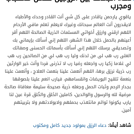
ومجرب
ياقوي يارحمن ياقادر على كل شي أنت القادر وحدك والأطباء
لايقدرون أنت العالم سبحانك وغيرك لايعلم تعلم مافي الأرحام
اللهم ارقني وارزق أخواتي المسلمات الذرية الصالحة اللهم أقر
أعينهم بالحمل خلال هذا الشهر، اللهم إني أسألك بإيماني بك
وتصديقي برسلك اللهم إني أسألك بأسمائك الحسنى وصفاتك
العلى رب هب لى من لدنك وليا رب هب لي من الصالحين رب هب
لي غلاما زكيا رب واجعله رضيا رب لا تذرنى فردا وأنت خير الوارثين
رب ذرية نرزق برها، اللهم أنعمت علينا بنعمت العلاج ، وأنعمت علينا
بنعمة تلقيح البويضات وانقسامهم، فيارب انعم علينا بلصوقها
بجدار الرحم وثبات الحمل وجعله ذرية صحيحة سليمة معافاة صالحة
مرضية لله والرسول والوالدين، كاملين الخَلق والخُلق قرة عين لنا
يارب يكونوا توائم مانتعذب بحملهم ولابولادتهم ولا بتربيتهم
آمين.
شاهد أيضًا:
دعاء الرزق بمولود جديد كامل ومكتوب