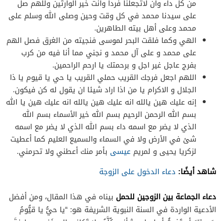
من كل داء وان لاتجعلنا فردا وأنت خير الوارثين وللهم صل
على سيدنا محمد في كل وقت وحين وصلى الله وسلم على
محمد وعلى أهل بيته الطاهرين.
الهي وكما فلقت البحر لموسى فنجيته من الغرق فصل الهم
على محمد و على آل محمد و نجني مما أنا فيه من كرب
بفرج عاجل غير اجل و برحمتك يا ارحم الراحمين.
اللهم اجعل فرجك القريب حملي القريب يا حي يا قيوم يا ذا
الجلال و الاكرام يا من اذا اراد شيئا ان يقول له كن فيكون.
إنه عليك هين يالله انه عليك هين يالله انه عليك هين يا الله
بسم الله الرحمن الرحيم بسم الله خير الأسماء بسم الله
الذي لا يضر مع اسمه داء بسم الله الذي لا يضر مع اسمه
شئ في الأرض ولا في السماء والسميع العليم كما أعطيت
لزكريا يحيى و لمريم
عيسى
بأمر منك أعطني ولا تحرمني.
شاهد أيضًا:
دعاء الدخول على الزوجة
دعاء الجماعة بين الزوجين للحمل
بيناه في هذا المقال، ومن أفضل
الأدعية الواردة في السنة النبوية الشريفة هو: “يا حيُّ يا قيُّومُ