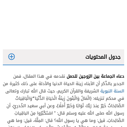
جدول المحتويات
دعاء الجماعة بين الزوجين للحمل
نقدمه في هذا المقال، فمن
الجدير بالذّكر أن الأبناء زينة الحياة الدنيا والأدلة على ذلك كثيرة من
السنة النبوية
الشريفة والقرآن الكريم، حيث قال الله تبارك وتعالى
في محكم تنزيله: {الْمَالُ وَالْبَنُونَ زِينَةُ الْحَيَاةِ الدُّنْيَا ۖ وَالْبَاقِيَاتُ
الصَّالِحَاتُ خَيْرٌ عِندَ رَبِّكَ ثَوَابًا وَخَيْرٌ أَمَلًا}، وعن أبي سعيد الخُدريّ، أن
رسول الله صلى الله عليه وسلم قال:
” اسْتَكْثِرُوا مِنَ الباقِياتِ
الصَّالِحاتِ، قيل: وما هي يا رسول الله؟ قال: المِلَّة، قيل: وما هي