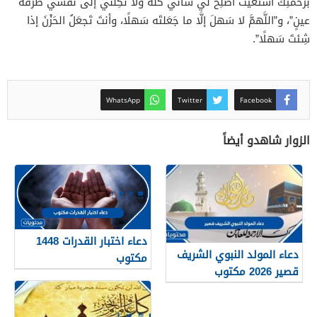
برَحمتِكَ أستَغيثُ أصلِح لي شأني كُلَّهُ ولا تَكِلني إلى نَفسي طرفةَ
عينٍ”، و”اللَّهمَّ لا سَهلَ إلَّا ما جَعَلتَه سَهلًا، وأنتَ تَجعَلُ الحَزْنَ إذا
شِئتَ سَهلًا”.
WhatsApp
Twitter
Facebook
الزوار شاهدو أيضاً
دعاء اختبار القدرات 1448
دعاء المولد النبوي الشريف
مكتوب
قصير 2026 مكتوب