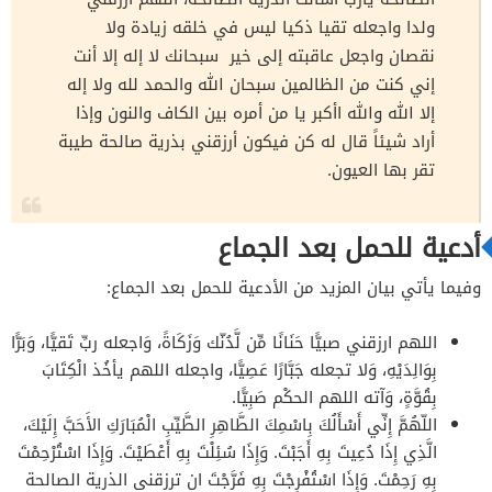
ولدا واجعله تقيا ذكيا ليس في خلقه زيادة ولا
نقصان واجعل ‏عاقبته إلى خير سبحانك لا إله إلا أنت
إني كنت من الظالمين سبحان الله والحمد لله ولا إله
إلا الله والله اأكبر يا من أمره بين الكاف والنون وإذا
أراد شيئاً قال له كن فيكون أرزقني بذرية ‏صالحة طيبة
تقر بها العيون.
أدعية للحمل بعد الجماع
وفيما يأتي بيان المزيد من الأدعية للحمل بعد الجماع:
اللهم ارزقني صبيًّا حَنَانًا مِّن لَّدُنّك وَزَكَاةً، وَاجعله ربِّ تَقيًّا، وَبَرًّا
بِوَالِدَيْهِ، وَلا تجعله جَبَّارًا عَصِيًّا، واجعله اللهم يأخُذ الْكِتَابَ
بِقُوَّةٍ، وَآته اللهم الحكْم صَبِيًّا.
اللّهُمَّ إِنِّي أَسْأَلُكَ بِاسْمِكَ الطَّاهِرِ الطَّيِّبِ الْمُبَارَكِ الأَحَبَّ إِلَيْكَ،
الَّذِي إِذَا دُعِيتَ بِهِ أَجَبْتَ. وَإِذَا سُئِلْتَ بِهِ أَعْطَيْتَ. وَإِذَا اسْتُرْحِمْتَ
بِهِ رَحِمْتَ. وَإِذَا اسْتُفْرِجْتَ بِهِ فَرَّجْتَ ان ترزقنى الذرية الصالحة