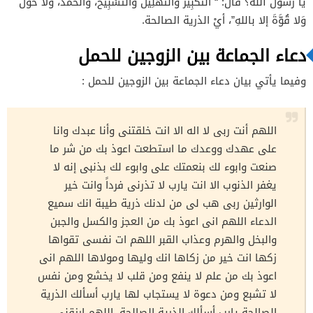
يا رسول الله؟ قال: “
التَّكْبِيرُ والتَّهْلِيلُ والتَّسْبِيحُ، والحَمْدُ، ولا حَوْلَ
وَلا قُوَّةَ إلا باللهِ”، أيْ الذرية الصالحة.
دعاء الجماعة بين الزوجين للحمل
وفيما يأتي بيان دعاء الجماعة بين الزوجين للحمل :
اللهم أنت ربى لا اله الا انت خلقتنى وأنا عبدك وانا
على عهدك ووعدك ما استطعت اعوذ بك من شر ما
صنعت وابوء لك بنعمتك على وابوء لك بذنبى إنه لا
يغفر الذنوب الا انت يارب لا تذرنى فرداً وانت خير
الوارثين ربى هب لى من لدنك ذرية طيبة انك سميع
الدعاء اللهم انى اعوذ بك من العجز والكسل والجبن
والبخل والهرم وعذاب القبر اللهم ات نفسى تقواها
زكها انت خير من زكاها انك وليها ومولاها اللهم انى
اعوذ بك من علم لا ينفع ومن قلب لا يخشع ومن نفس
لا تشبع ومن دعوة لا يستجاب لها يارب أسألك الذرية
الصالحة يارب أسألك الذرية الصالحة، اللهم ارزقني