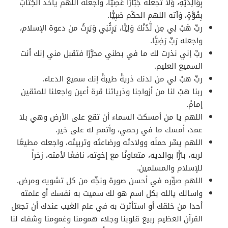
بِوَالِدَيْهِ، وَلا تجعله جَبَّارًا عَصِيًّا، واجعله اللهم يأخُذ الْكِتَابَ
بِقُوَّةٍ، وَآته اللهم الحكْم صَبِيًّا.
ربِّ هَبْ لِي مِن لَّدُنْكَ وَلِيًّا، يَرِثُنِي وَيَرِثُ من دعوة الإسلام،
واجعله رَبِّ رَضِيًّا.
ربِّ إني نذرت لك ما في بطني محرَّرًا فتقبل مني إنك أنت
السميع العليم.
ربِّ هبْ لي من لدنك ذريةً طيبةً إنك سميع الدعاء.
ربنا هبْ لنا من أزواجنا وذرياتنا قرة أعين واجعلنا للمتقين
إمامً.
اللهم يا من أمسكت السماء أن تقع على الأرض وهي بلا
عمد، أمسك ما في رحمي، وأتمم له على خير.
اللهم يسِّر حملَه وولادتَه ورضاعتَه وتربيتَه، واجعله مطيعًا
لربه، بارًّا بوالديه، متعاونًا مع إخوته، نافعًا لأمته، زخراً
للإسلام والمسلمين.
اللهم صوِّره في أحسن صورة ونجِّه من كل تشويه ومرض.
واسالك يالله بكل اسم هو لك سميت به نفسك أو علمته
أحدا من خلقك أو استأثرت به في علم الغيب عندك أن تجعل
القرآن العظيم ربيع قلوبنا وجلاء همومنا وغمومنا وشفاء لنا