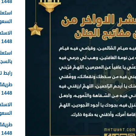
1448
استعلا
السعودية 1448 ال
الاستع
1448
استعلا
بالسجل 
رابط نت
طريقة 
1448
الاست
السعودية
طريقة 
1448