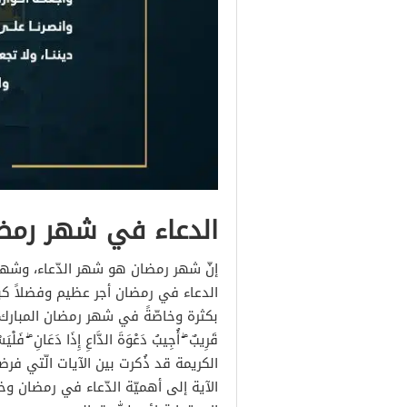
الدعاء في شهر رمض
إنّ شهر رمضان هو شهر الدّعاء، وشهر ال
الدعاء في رمضان أجر عظيم وفضلاً كبي
بكثرة وخاصّةً في شهر رمضان المبارك. وذلك 
قَرِيبٌ ۖ أُجِيبُ دَعْوَةَ الدَّاعِ إِذَا دَعَانِ ۖ فَلْي
الكريمة قد ذُكرت بين الآيات الّتي ف
الآية إلى أهميّة الدّعاء في رمضان وخا