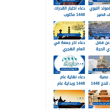
لمولد النبوي
دعاء اختبار القدرات
ف قصير
1448 مكتوب
عن فضل
دعاء اخر جمعة في
ي الحجة
العام الهجري
ويوم عرفة 1448 /
1447 ودخول العام
الجديد 1448
عصبة
دعاء نهاية عام
لحج 1448
1448 وبداية عام
1449