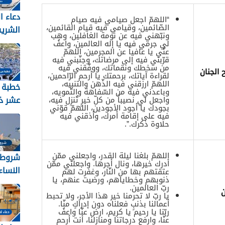
دعاء ا
“اللهمّ اجعل صيامي فيه صيام
الصّائمين، وقيامي فيه قيام القائمين،
الشري
ونبّهني فيه عن نومة الغافلين، وهب
2026 مكتوب
لي جرمي فيه يا إله العالمين، واعفُ
عنّي يا عافياً عن المجرمين، اللهمّ
قرّبني فيه إلى مرضاتك، وجنّبني فيه
من سخطك ونقماتك، ووفّقني فيه
 الجنان
لقراءة آياتك، برحمتك يا أرحم الرّاحمين،
اللهمّ ارزقني فيه الذّهن والتنبيه،
خطبة 
وباعدني فيه من السّفاهة والتّمويه،
عشر ذ
واجعل لي نصيباً من كلّ خيرٍ تُنزِل فيه،
بجودك يا أجود الأجودين، اللهمّ قوّني
فيه على إقامة أمرك، وأذقني فيه
حلاوة ذكرك.”.
2026
اللهمّ بلغنا ليلة القدر، واجعلني ممّن
شروط 
أدرك خيرها، ونال أجرها. واجعلني ممّن
النساء ل
عتقتهم بها من النّار، وغفرت لهم
ذنوبهم وخطاياهم، ورضيت عنهم، يا
ربّ العالمين.
ن
يا ربّ لا تحرمنا خير هذا الأجر، ولا تحبط
أعمالنا بذنبٍ فعلناه دون إدراكٍ منّا.
ربّنا يا رحيم يا كريم، ارض عنّا واعفُ
عنّا، وارفع درجاتنا ومنازلنا، أنت أرحم