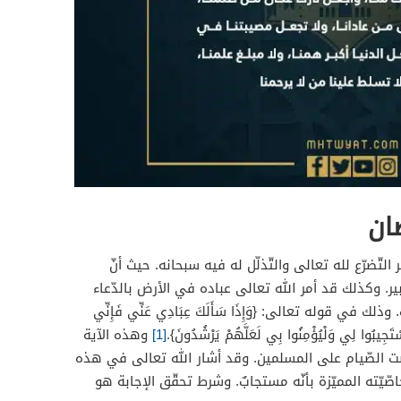
ان
تّضرّع لله تعالى والتّذلّل له فيه سبحانه. حيث أنّ
ر. وكذلك قد أمر الله تعالى عباده في الأرض بالدّعاء
في قوله تعالى: {وَإِذَا سَأَلَكَ عِبَادِي عَنِّي فَإِنِّي
َسْتَجِيبُوا لِي وَلْيُؤْمِنُوا بِي لَعَلَّهُمْ يَرْشُدُونَ}.
[1]
وهذه الآية
رضت الصّيام على المسلمين. وقد أشار الله تعالى في هذه
صّيّته المميّزة بأنّه مستجابٌ. وشرط تحقّق الإجابة هو