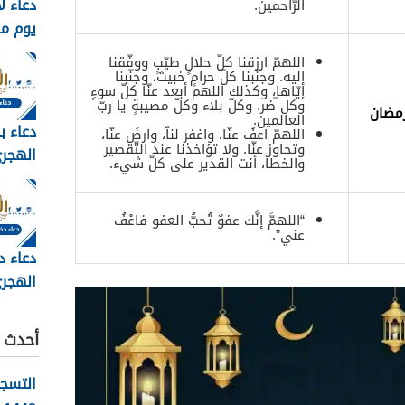
دعاء ل
الرّاحمين.
يوم م
وبالصور 6
اللهمّ ارزقنا كلّ حلالٍ طيّبٍ ووفّقنا
إليه. وجنّبنا كلّ حرامٍ خبيث، وجنّبنا
إيّاها، وكذلك اللهم أبعد عنّا كلّ سوءٍ
وكل ّضر. وكلّ بلاء وكلّ مصيبةٍ يا ربّ
رمضان
العالمين.
دعاء ب
اللهمّ اعفُ عنّا، واغفر لناّ، وارضَ عنّا،
وتجاوز عنّا. ولا تؤاخذنا عند التّقصير
والخطأ، أنت القدير على كلّ شيء.
مكتوب 
2026
“اللهمَّ إنَّك عفوٌ تُحبُّ العفو فاعْفُ
عني”.
دعاء د
الهجري
1448
أحدث ا
التسج