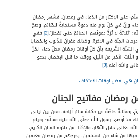
سلّم- على الإكثار من الدّعاء في رمضان. فشهر رمضان
عاء، وإنّ في كلّ يومٍ منه دعوةٌ مستجابةٌ للصّائم. وصحّ
ثلاثةٌ لا تُرَدُّ دعوتُهم: الصائمُ حتى يُفطرَ”.
[2]
ففي
رجات الجنّة في الآخرة. وكذلك غفرانٌ للذّنوب والخطايا
 السّنّة الشّريفة بأنّ كلّ أوقات رمضان محلّ دعاء. لكنّ
الثّلث الأخير من اللّيل، ووقت ما قبل الإفطار، يدعو
لى والله أعلم.
[3]
ضان هي افضل اوقات الاعتكاف
من رمضان مفاتيح الجنان
، ومكانةٌ خاصّةٌ غير مكانة سائر أيّامه، فمن بين ليالي
كذلك قد أوصى رسول الله -صلّى الله عليه وسلّم- بقيام
الله تعالى خلال النّهار، والإكثار من تلاوة القرآن الكريم.
ى فيها من شاء من المسلمين، يخرجهم من رمضان معتقين