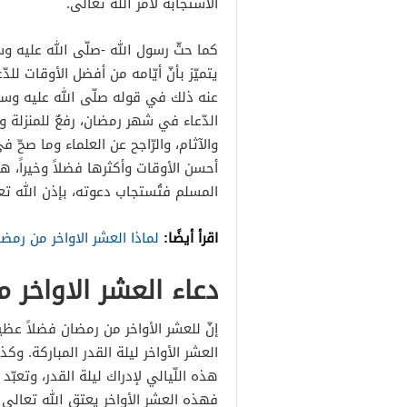
الاستجابة لأمر الله تعالى.
كما حثّ رسول الله -صلّى الله عليه و
يتميّز بأنّ أيّامه من أفضل الأوقات للدّ
عنه ذلك في قوله صلّى الله عليه وسلّم: “
الدّعاء في شهر رمضان، رفعٌ للمنزلة ود
والآثام، والرّاجح عن العلماء وما صحّ في
أحسن الأوقات وأكثرها فضلاً وخيراً، هو 
المسلم فتُستجاب دعوته، بإذن الله تعا
اقرأ أيضًا:
لماذا العشر الاواخر من رم
دعاء العشر الاواخر 
إنّ للعشر الأواخر من رمضان فضلاً عظيمٌ
العشر الأواخر ليلة القدر المباركة. و
هذه اللّيالي لإدراك ليلة القدر، وتعبّد 
فهذه العشر الأواخر يعتق الله تعال