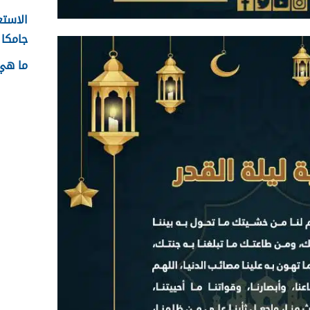
الاستع
جامكا ل
ما هي 