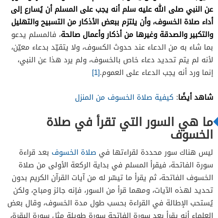
عن النبي صلى الله عليه سلم أنه يجب على المسلم أن يُسارع إلى
أداء صلاة الخسوف، وأن يلتزم ببعض الأذكار من التسبيح والتهليل
والتكبير والصدقة وغيرها من أذكار وأعمال صالحة
، فالمسلم يدعو
بما شاء به من الدعاء عند حدوث الكسوف، ولا يتقيّد بدعاء معيّن،
لأنه لم يتم تحديد دعاء خاص بالخسوف، ولم يرد هذا عن النبي،
إنما ورد أنه يجب الدعاء على العموم.
[1]
شاهد أيضًا
:
كيفية صلاة الخسوف من المنزل
ما هي السور التي تقرأ في صلاة
الخسوف
ليس هناك سور محددة لقراءتها في
صلاة الخسوف
بعد قراءة
سورة الفاتحة، فيقرأ المسلم في بداية الركعة الأولى من صلاة
الخسوف الفاتحة، ثم يقرأ ما تيسّر له من آيات القرآن الكريم بدون
تحديد لهذه الآيات، ومهما قرأ من السور، فإنه جائز ومباح، ولكن
يُستحب الإطالة في القراءة بحسب طول مدة الخسوف، وقال بعض
العلماء أنه يقرأ بعد سورة الفاتحة سورة طويلة مثل سورة البقرة،