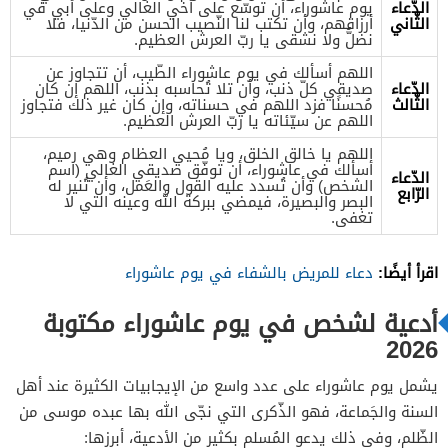
الدّعاء
يوم عاشوراء، أن توسّع على أخي الغالي وعلى أبي في
الثّاني
أرزاقهم، وأن تكتب لنا النّصيب الحسن من الدّنيا، فلا
نضلُّ ولا نشقى يا ربّ العرش العظيم.
اللهم أسألك في يوم عاشوراء الطّيب، أن تتجاوز عن
الدّعاء
صديقي كلّ ذنب، وأن تلا تُحاسبه بذنب، اللهم إن كان
الثّالث
مُحسنًا فزد اللهم في حسناته، وإن كان غير ذلك فتجاوز
اللهم عن سيّئاته يا ربّ العرش العظيم.
اللهم يا خالق الخلق، ويا مُحيي العظام وهي رميم،
أسألك في عاشوراء، أن توفّق صديقي الغالي (اسم
الدّعاء
الشخص) وأن تُسدد عليه القول والعَمل، وأن تُنير له
الرّابع
البصر والبصيرة، فيمضي ببركة الله وعينه التي لا
تغفى.
اقرأ أيضًا:
دعاء للمريض بالشفاء في يوم عاشوراء
أدعية لشخص في يوم عاشوراء مكتوبة
2026
يشمل يوم عاشوراء على عدد واسع من الإيجابيات الكثيرة عند أهل
السنة والجَماعة، فهو الذّكرى التي نجّى الله بها عبده موسى من
الظّلم، وفي ذلك يدعو المُسلم بكثير من الأدعية، أبرزها: