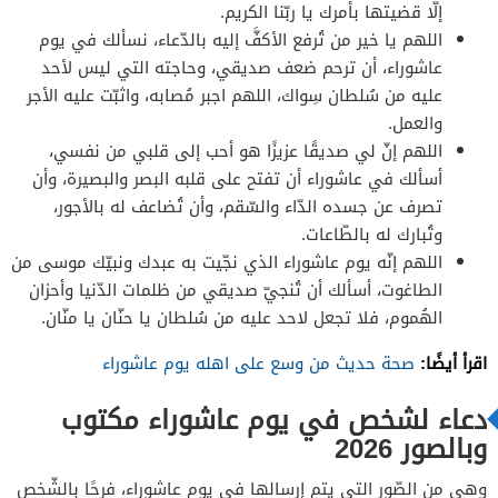
إلّا قضيتها بأمرك يا ربّنا الكريم.
اللهم يا خير من تُرفع الأكفَّ إليه بالدّعاء، نسألك في يوم
عاشوراء، أن ترحم ضعف صديقي، وحاجته التي ليس لأحد
عليه من سُلطان سِواك، اللهم اجبر مُصابه، واثبّت عليه الأجر
والعمل.
اللهم إنّ لي صديقًا عزيزًا هو أحب إلى قلبي من نفسي،
أسألك في عاشوراء أن تفتح على قلبه البصر والبصيرة، وأن
تصرف عن جسده الدّاء والسّقم، وأن تُضاعف له بالأجور،
وتُبارك له بالطّاعات.
اللهم إنّه يوم عاشوراء الذي نجّيت به عبدك ونبيّك موسى من
الطاغوت، أسألك أن تُنجيّ صديقي من ظلمات الدّنيا وأحزان
الهُموم، فلا تجعل لاحد عليه من سُلطان يا حنّان يا منّان.
اقرأ أيضًا:
صحة حديث من وسع على اهله يوم عاشوراء
دعاء لشخص في يوم عاشوراء مكتوب
وبالصور 2026
وهي من الصّور التي يتم إرسالها في يوم عاشوراء، فرحًا بالشّخص