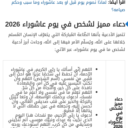
اقرأ أيضًا:
لماذا نصوم يوم قبل او بعد عاشوراء وما سبب وحكم
صيامه؟
دعاء مميز لشخص في يوم عاشوراء 2026
تتميز الأدعية بأنها الطّاعة المُباركة التي يتعرّف الإنسان المُسلم
خِلالها على الله، ويُسلّم الأمر فيها إلى الله، وجاءت أبرز أدعية
لشخص ما في يوم عاشوراء، عبر الآتي:
اللهم إنّي أسألك يا ربّي الكريم، في عاشوراء
الرّحمة، أن تحفظ لي شخصًا عزيزًا هو أحبُّ إلى
قلبي من نفسي، (اسم الشخص) اللهم وأن
تكتب التّيسير عليه في كلّ أمر، والسّعادة
نافذة على كلّ خير، والنّجاة من كلّ شرّ.
اللهم تعلم ما في نفسي ولا أعلم ما في
نفسك، أدعوك برحمتك الواسعة، أن وتعا تتنزّل
دعاء
بالبَركة والخير على قلب صديقي الغالي، وأن
مميز
تُحسن إليه، وتجعله في عين حفظك التي لا
لشخص
ينالها إلّا مُطيع.
في
أدعوك يا ربّي الرّحيم، مع نفحات هذا اليوم
يوم
الذي نجّيت به عبدك ونبيّك موسى، أنم تُنجّيني
عاشوراء
وصديقي من كلّ كرب، اللهم أستودعك روحه
2026