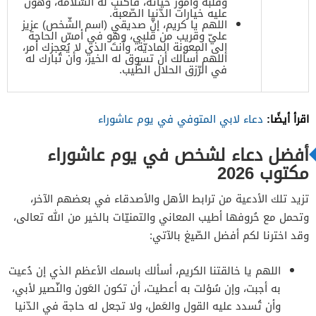
وقلبه وأمور حياته، فاكتب له السّلامة، وهوّن
عليه خيارات الدّنيا الصّعبة.
اللهم يا كريم، إنّ صديقي (اسم الشّخص) عزيز
عليّ وقريب من قلبي، وهو في أمسّ الحاجة
إلى المعونة الماديّة، وأنتَ الذي لا يُعجزك أمر،
اللهم أسألك أن تسوق له الخير، وأن تُبارك له
في الرّزق الحلال الطّيب.
اقرأ أيضًا:
دعاء لابي المتوفي في يوم عاشوراء
أفضل دعاء لشخص في يوم عاشوراء
مكتوب 2026
تزيد تلك الأدعية من ترابط الأهل والأصدقاء في بعضهم الآخر،
وتحمل مع حُروفها أطيب المعاني والتمنيّات بالخير من الله تعالى،
وقد اخترنا لكم أفضل الصّيغ بالآتي:
اللهم يا خالقتنا الكريم، أسألك باسمك الأعظم الذي إن دُعيت
به أجبت، وإن سُؤلت به أعطيت، أن تكون العَون والنّصير لأبي،
وأن تُسدد عليه القول والعَمل، ولا تجعل له حاجة في الدّنيا