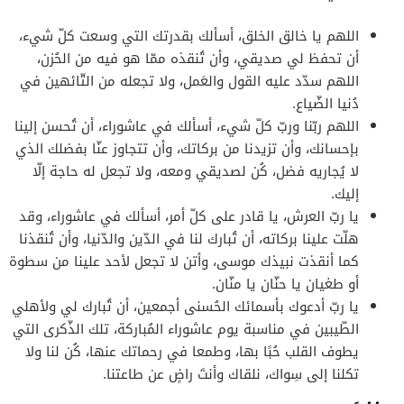
اللهم يا خالق الخلق، أسألك بقدرتك التي وسعت كلّ شيء،
أن تحفظ لي صديقي، وأن تُنقذه ممّا هو فيه من الحُزن،
اللهم سدّد عليه القول والعَمل، ولا تجعله من التّائهين في
دُنيا الضّياع.
اللهم ربّنا وربّ كلّ شيء، أسألك في عاشوراء، أن تُحسن إلينا
بإحسانك، وأن تزيدنا من بركاتك، وأن تتجاوز عنّا بفضلك الذي
لا يُجاريه فضل، كُن لصديقي ومعه، ولا تجعل له حاجة إلّا
إليك.
يا ربّ العرش، يا قادر على كلّ أمر، أسألك في عاشوراء، وقد
هلّت علينا بركاته، أن تُبارك لنا في الدّين والدّنيا، وأن تُنقذنا
كما أنقذت نبيذك موسى، وأتن لا تجعل لأحد علينا من سطوة
أو طغيان يا حنّان يا منّان.
يا ربّ أدعوك بأسمائك الحُسنى أجمعين، أن تُبارك لي ولأهلي
الطّيبين في مناسبة يوم عاشوراء المُباركة، تلك الذّكرى التي
يطوف القلب حُبًا بها، وطمعا في رحماتك عنها، كُن لنا ولا
تكلنا إلى سِواك، نلقاك وأنتَ راضٍ عن طاعتنا.