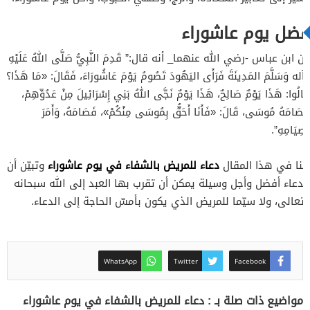
فضل يوم عاشوراء
عن ابن عباس -رضي الله عنهما_ أنه قال:” قَدِمَ النَّبِيُّ صَلَّى اللهُ عَلَيْهِ
وآله وَسَلَّمَ المَدِينَةَ فَرَأَى اليَهُودَ تَصُومُ يَوْمَ عَاشُورَاءَ، فَقَالَ: «مَا هَذَا؟»
قَالُوا: هَذَا يَوْمٌ صَالِحٌ، هَذَا يَوْمٌ نَجَّى اللهُ بَنِي إِسْرَائِيلَ مِنْ عَدُوِّهِمْ،
فَصَامَهُ مُوسَى، قَالَ: «فَأَنَا أَحَقُّ بِمُوسَى مِنْكُمْ»، فَصَامَهُ، وَأَمَرَ
بِصِيَامِهِ”.
دعاء للمريض بالشفاء في يوم عاشوراء
بينا في هذا المقال
وتبيّن أن
الدعاء أفضل وأجل وسيلة يمكن أن تقرب بها العبد إلى الله سبحانه
وتعالى، ولا سيّما للمريض الذي يكون بأمسّ الحاجة إلى الدعاء.
WhatsApp
Twitter
Facebook
مواضيع ذات صلة بـ : دعاء للمريض بالشفاء في يوم عاشوراء