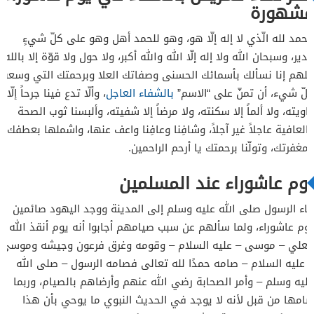
مشهورة
الحمد لله الّذي لا إله إلّا هو، وهو للحمد أهل وهو على كلّ شيءٍ
قدير، وسبحان الله ولا إله إلّا الله والله أكبر، ولا حول ولا قوّة إلا بالله،
اللهم إنا نسألك بأسمائك الحسنى وصفاتك العلا وبرحمتك التي وسعت
كلّ شيء، أن تمنّ على “الاسم”
بالشفاء العاجل
، وألّا تدع فينا جرحاً إلّا
داويته، ولا ألماً إلا سكنته، ولا مرضاً إلا شفيته، وألبسنا ثوب الصحة
والعافية عاجلاً غير آجلاً، وشافِنا وعافِنا واعف عنها، واشملها بعطفك
ومغفرتك، وتولّنا برحمتك يا أرحم الراحمين.
يوم عاشوراء عند المسلمين
جاء الرسول صلى الله عليه وسلم إلى المدينة ووجد اليهود صائمين
يوم عاشوراء، ولما سألهم عن سبب صيامهم أجابوا أنه يوم أنقذ الله –
العلي – موسى – عليه السلام – وقومه وغرق فرعون وجيشه وموسى
– عليه السلام – صامه حمدًا لله تعالى فصامه الرسول – صلى الله
عليه وسلم – وأمر الصحابة رضي الله عنهم وأرضاهم بالصيام، وربما
صامها من قبل لأنه لا يوجد في الحديث النبوي ما يوحي بأن هذا