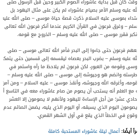
الوقت كان قبل بداية عاشوراء الصوم الكبير وحين قبل الرسول صلى
الله عليه وسلم الأمر بصيام عاشوراء لم يكن على مثال اليهود بل
اقتداء بموسى عليه السلام ذكرت قصة حياة موسى – صلى الله عليه
وسلم – وغرق فرعون في القرآن الكريم عندما أنكر فرعون الله تعالى
وتكبر فقرر موسى – صلى الله عليه وسلم – الخروج مع قومه.
تبعهم فرعون حتى جاءوا إلى البحر فأمر الله تعالى موسى – صلى
الله عليه وسلم – بضرب البحر بعصاه ليقسمه إلى قسمين حتى يتمكن
موسى وقومه من العبور، لكن فرعون لم يلاحظ ما رآه واستمر في
غطرسته وانضم هو وجيوشه إلى موسى – صلى الله عليه وسلم –
وقومه، وأغرقه الله وجيوشه، وأنقذ موسى – عليه السلام – ومن آمن
به مع العلم أنه يستحب أن يصوم من صام عاشوراء معه في التاسع أو
الحادي عشر؛ من أجل الإساءة لليهود ولأنهم لا يصومون إلا العشر
ويصومون اليوم الذي يسبقه، أو اليوم الذي يليه، يضمن الصائم عدم
الوقوع في الخطأ الذي يقع في أول الشهر القمري.
اقرأ أيضًا:
أعمال ليلة عاشوراء المستحبة كاملة