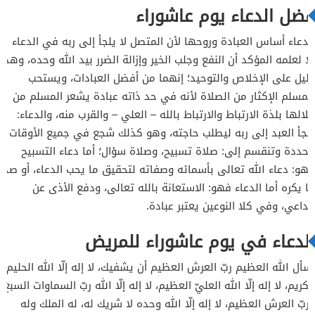
فضل الدعاء يوم عاشوراء
الدعاء أساس العبادة وروحها لأن المتصل لا يلجأ إلى ربه في الدعاء
إلا لعلمه المؤكد أن النفع وجلب الخير وإزالة الضرر بيد الله وحده، وهذا
دليل على الإخلاص والتوحيد؛ إنهما من أفضل العبادات، ويستحب
للمسلم الإكثار من الصلاة لأنه في حد ذاته عبادة يشعر المسلم من
خلالها بلذة الارتباط والارتباط بالله – العلي – والقرب منه، والدعاء:
يلجأ العبد إلى ربه ليطلب حاجته، وهو كذلك شجع في جميع الأوقات
محددة وتنقسم إلى: صلاة تسبيح، وصلاة سؤال؛ أما دعاء التسبيح
فهو: دعاء الله تعالى بأسمائه وصفاته لتحقيق ما يحب الدعاء، أو صد
ما يكره أما الدعاء فهو: الاستعانة بالله تعالى، ودفع الأذى عن
الداعي، وفي كلا النوعين يعتبر عبادة.
الدعاء في يوم عاشوراء للمريض
أسأل الله العظيم ربّ العرش العظيم أن يشفيك، لا إله إلّا الله الحليم
الكريم، لا إله إلّا الله العليّ العظيم، لا إله إلّا الله ربّ السماوات السبع
وربّ العرش العظيم، لا إله إلّا الله وحده لا شريك له، له الملك وله