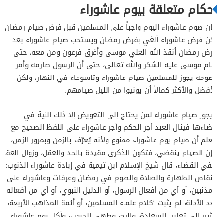
أحكام متعلقة بيوم عاشوراء
كان صوم عاشوراء اليوم واجباً على المسلمين قبل فرض صيام رمضان،
لكن فرض عاشوراء ألغي بفرض رمضان ويستحب صيام عاشوراء بعد
فرض رمضان أنقذ الله العلي موسى وأغرق فرعون ومن معه، حتى
صام موسى عليه الشكر والله تعالى، حتى أن الرسول صارمه وأمر
بصومه يجوز للمسلمين صيام عاشوراء وتاسوعاء في النهار، ولكن
الأفضل والأكثر كمالاً أن يونيوا من الليل صيامهم.
ويجوز صيام عاشوراء لمن يحتاج إلى التعويض إلا ذلك النية في
قضاءها فينال العبد أجر الحكم وأجر عاشوراء على اللفظ الصحيح مع
العلم أن صيام يوم عاشوراء ممنوع ولأنه يُعرّف بالزمن وبمرور الزمن،
فإن الصيام ينقضي، فتكون الذكرى مقيدة بالحد والعقل، وزوال العقل
ينفي القضاء، قال شيخ الإسلام ابن تيمية في إبادة عاشوراء الذنوب:
“إنقاص الطهارة والصلاة والصوم في رمضان وعرفات وعاشوراء على
المذنبين، أو أي من أفعال الرسول، أو الدليل النبوي، أو أي من أفعاله
بعد الأدلة، لم يثبت “كلام علماء المسلمين، أو أئمة المذاهب الأربعة،
يشير إلى تعابير السعادة، والرج، وطهي الحبوب، وأكل يوم عاشوراء.