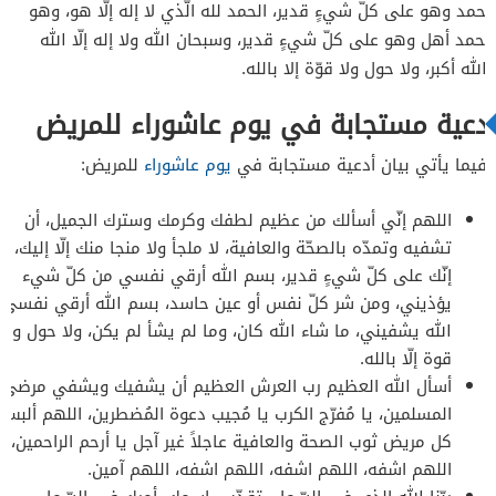
الحمد وهو على كلّ شيءٍ قدير، الحمد لله الّذي لا إله إلّا هو، وهو
للحمد أهل وهو على كلّ شيءٍ قدير، وسبحان الله ولا إله إلّا الله
والله أكبر، ولا حول ولا قوّة إلا بالله.
أدعية مستجابة في يوم عاشوراء للمريض
وفيما يأتي بيان أدعية مستجابة في
يوم عاشوراء
للمريض:
اللهم إنّي أسألك من عظيم لطفك وكرمك وسترك الجميل، أن
تشفيه وتمدّه بالصحّة والعافية، لا ملجأ ولا منجا منك إلّا إليك،
إنّك على كلّ شيءٍ قدير، بسم الله أرقي نفسي من كلّ شيء
يؤذيني، ومن شر كلّ نفس أو عين حاسد، بسم الله أرقي نفسي
الله يشفيني، ما شاء الله كان، وما لم يشأ لم يكن، ولا حول ولا
قوة إلّا بالله.
أسأل الله العظيم رب العرش العظيم أن يشفيك ويشفي مرضى
المسلمين، يا مُفرّج الكرب يا مُجيب دعوة المُضطرين، اللهم ألبس
كل مريض ثوب الصحة والعافية عاجلاً غير آجل يا أرحم الراحمين،
اللهم اشفه، اللهم اشفه، اللهم اشفه، اللهم آمين.