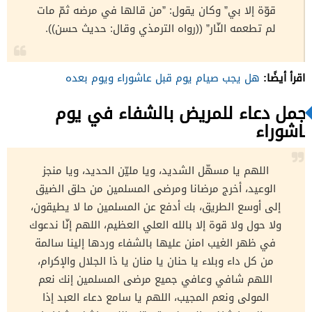
قوّة إلا بي‏”‏ وكان يقول‏:‏ ‏”‏من قالها في مرضه ثمّ مات
لم تطعمه النّار‏”‏ ‏(‏‏(‏رواه الترمذي وقال‏:‏ حديث حسن‏)‏‏)‏.
اقرأ أيضًا:
هل يجب صيام يوم قبل عاشوراء ويوم بعده
أجمل دعاء للمريض بالشفاء في يوم
عاشوراء
اللهم يا مسهّل الشديد، ويا مليّن الحديد، ويا منجز
الوعيد، أخرج مرضانا ومرضى المسلمين من حلق الضيق
إلى أوسع الطريق، بك أدفع عن المسلمين ما لا يطيقون،
ولا حول ولا قوة إلا بالله العلي العظيم، اللهم إنّا ندعوك
في ظهر الغيب امنن عليها بالشفاء وردها إلينا سالمة
من كل داء وبلاء يا حنان يا منان يا ذا الجلال والإكرام،
اللهم شافي وعافي جميع مرضى المسلمين إنك نعم
المولى ونعم المجيب، اللهم يا سامع دعاء العبد إذا