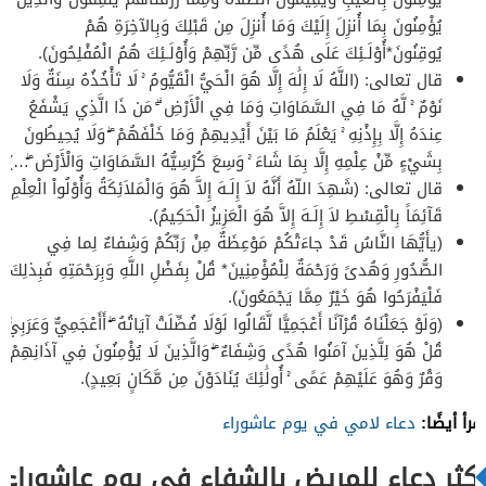
يُؤْمِنُونَ بِمَا أُنزِلَ إِلَيْكَ وَمَا أُنزِلَ مِن قَبْلِكَ وَبِالآخِرَةِ هُمْ
يُوقِنُونَ*أُوْلَـئِكَ عَلَى هُدًى مِّن رَّبِّهِمْ وَأُوْلَـئِكَ هُمُ الْمُفْلِحُونَ).
قال تعالى: (اللَّهُ لَا إِلَٰهَ إِلَّا هُوَ الْحَيُّ الْقَيُّومُ ۚ لَا تَأْخُذُهُ سِنَةٌ وَلَا
نَوْمٌ ۚ لَّهُ مَا فِي السَّمَاوَاتِ وَمَا فِي الْأَرْضِ ۗ مَن ذَا الَّذِي يَشْفَعُ
عِندَهُ إِلَّا بِإِذْنِهِ ۚ يَعْلَمُ مَا بَيْنَ أَيْدِيهِمْ وَمَا خَلْفَهُمْ ۖ وَلَا يُحِيطُونَ
بِشَيْءٍ مِّنْ عِلْمِهِ إِلَّا بِمَا شَاءَ ۚ وَسِعَ كُرْسِيُّهُ السَّمَاوَاتِ وَالْأَرْضَ ۖ…).
قال تعالى: (شَهِدَ اللّهُ أَنَّهُ لاَ إِلَـهَ إِلاَّ هُوَ وَالْمَلاَئِكَةُ وَأُوْلُواْ الْعِلْمِ
قَآئِمَاً بِالْقِسْطِ لاَ إِلَـهَ إِلاَّ هُوَ الْعَزِيزُ الْحَكِيمُ).
(يأَيُّهَا النَّاسُ قَدْ جاءَتْكُمْ مَوْعِظَةٌ مِنْ رَبِّكُمْ وَشِفاءٌ لِما فِي
الصُّدُورِ وَهُدىً وَرَحْمَةٌ لِلْمُؤْمِنِينَ* قُلْ بِفَضْلِ اللَّهِ وَبِرَحْمَتِهِ فَبِذلِكَ
فَلْيَفْرَحُوا هُوَ خَيْرٌ مِمَّا يَجْمَعُونَ).
(وَلَوْ جَعَلْنَاهُ قُرْآنًا أَعْجَمِيًّا لَّقَالُوا لَوْلَا فُصِّلَتْ آيَاتُهُ ۖ أَأَعْجَمِيٌّ وَعَرَبِيٌّ ۗ
قُلْ هُوَ لِلَّذِينَ آمَنُوا هُدًى وَشِفَاءٌ ۖ وَالَّذِينَ لَا يُؤْمِنُونَ فِي آذَانِهِمْ
وَقْرٌ وَهُوَ عَلَيْهِمْ عَمًى ۚ أُولَٰئِكَ يُنَادَوْنَ مِن مَّكَانٍ بَعِيدٍ).
اقرأ أيضًا:
دعاء لامي في يوم عاشوراء
أكثر دعاء للمريض بالشفاء في يوم عاشوراء