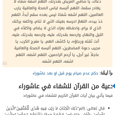
دعاك، يا شافي المريض بقدرتك، اللهم اشفه شفاء لا
يغادر سقما، اللهم ألبسه لباس الصحة والعافية يارب
العالمين، اللهم اشفه شفاءً ليس بعده سقم أبداً، اللهم
خذ بيده، اللهمّ احرسه بعينك التي لا تنام، واكفه بركنك
الذي لا يرام، واحفظه بعزك الذي لا يضام، واكلأه في
الليل والنهار، وارحمه بقدرتك عليه، وارحمه بقدرتك عليه،
أنت ثقته ورجاؤه، يا كاشف الهم، يا مفرج الكرب، يا
مجيب دعوة المضطرين، اللهم ألبسه الصحة والعافية
عاجلاً غير آجل، يا أرحم الراحمين، اللهم اشفه، اللهم
اشفه، اللهم اشفه.
اقرأ أيضًا:
حكم عدم صيام يوم قبل او بعد عاشوراء
أدعية من القرآن للشفاء في عاشوراء
وفيما يأتي بيان آيات القرآن الكريم للشفاء في عاشوراء:
قال تعالى: (الم*ذَلِكَ الْكِتَابُ لاَ رَيْبَ فِيهِ هُدًى لِّلْمُتَّقِينَ*الَّذِينَ
يُؤْمِنُونَ بِالْغَيْبِ وَيُقِيمُونَ الصَّلاةَ وَمِمَّا رَزَقْنَاهُمْ يُنفِقُونَ*والَّذِينَ