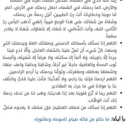
ربّنا الله الذي في السّماء، تقدّس اسمك، أمرك في السّماء
والأرض، كما رحمتك في السّماء، اجعل رحمتك في الأرض، اغفر
لنا حوبنا وخطايانا، أنت ربّ الطيبين، أنزل رحمةً من رحمتك،
وشفاءً من شفائك على هذا الوجع فيبرأ، إلهي أذهب البأس ربّ
النّاس، اشف وأنت الشّافي، لا شفاء إلا شفاؤك، شفاءً لا يغادر
سقماً.
اللهم إنا نسألك بأسمائك الحسنى وصفاتك العلا وبرحمتك التي
وسعت كلّ شيء، أن تمنّ علينا بالشفاء العاجل، وألّا تدع فينا
جرحاً إلّا داويته، ولا ألماً إلا سكنته، ولا مرضاً إلا شفيته، وألبسنا
ثوب الصحة والعافية عاجلاً غير آجلاً، وشافِنا وعافِنا واعف عنها،
واشملها بعطفك ومغفرتك، وتولّنا برحمتك يا أرحم الراحمين.
اللهم ارحمنا فإنك بنا راحم، ولا تُعذّبنا؛ فأنت علينا قادرٌ، والطُف
بنا يا مولانا في ما جرت به المقادير.
اللهم ربنا لا تُزغ قلوبنا بعد إذا هديتنا، وهب لنا من لدنك رحمة
إنك أنت الوهّاب.
اللهم إنا نسألك من فضلك العظيم؛ فإن فضلك لا يعدوه فضلٌ.
اقرأ أيضًا:
ما حكم من فاته صيام تاسوعاء وعاشوراء