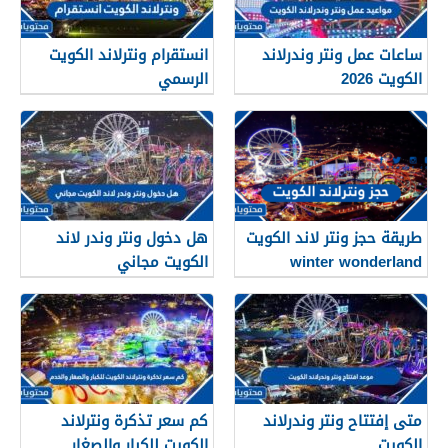
ساعات عمل ونتر وندرلاند
انستقرام ونترلاند الكويت
الكويت 2026
الرسمي
طريقة حجز ونتر لاند الكويت
هل دخول ونتر وندر لاند
winter wonderland
الكويت مجاني
Kuwait
متى إفتتاح ونتر وندرلاند
كم سعر تذكرة ونترلاند
الكويت
الكويت للكبار والصغار