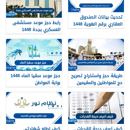
تحديث بيانات الصندوق
رابط حجز موعد مستشفى
العقاري برقم الهوية 1448
العسكري بجدة 1448
الرابط والخطوات
طريقة حجز واستخراج تصريح
حجز موعد سقيا الماء 1448
حج للمواطنين والمقيمين
بوابة المواطن
1448
كيف اعرف درجة القدرات ..
كيف اطلع شهادتي