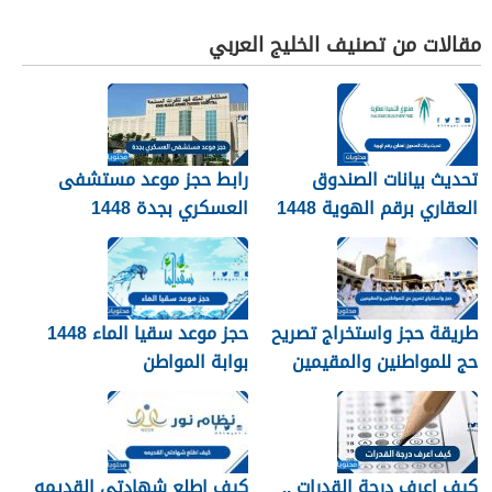
مقالات من تصنيف الخليج العربي
تحديث بيانات الصندوق
رابط حجز موعد مستشفى
العقاري برقم الهوية 1448
العسكري بجدة 1448
الرابط والخطوات
طريقة حجز واستخراج تصريح
حجز موعد سقيا الماء 1448
حج للمواطنين والمقيمين
بوابة المواطن
1448
كيف اعرف درجة القدرات ..
كيف اطلع شهادتي القديمه