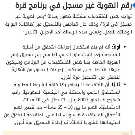
رقم الهوية غير مسجل في برنامج قرة
تواجه بعض المُتقدمات مشكلة ظهور رسالة “رَقم الهويَة غيَر
مسجَل في قرَة”، وذلك حال قيامهن بالتسجيّل عبر (طاقات) البوابة
الوطنيّة للعمل، وتعني هذه الرسالة أحد الأمرين التاليين:
أولاً:
أنه لم يتم استكمال إجراءات التحقق من أهلية
المُتقدمة بَعد لاستحقاق الدعم، لذا فلم يتم تسجيَل رَقم
الهويَة الخاصة بها ضمن المُستفيدات من البرنامج، وسيكون
عليها الانتظار حتى استكمال إجراءات التحقق من الأهلية
لتتمكن من التسجيَل مرة أخرى.
ثانيًا
: أن المُتقدمة لا يتوافر بها كافة الشروط المطلوبة
لاستحقاق الدعم، والممثلة في الجنسية السعودية، راتب
شهريّ لا يتجاوز 8000 ريال، التسجيّل في التأمينات
الاجتماعيّة، العمر ما بين 18 – 65 عاماً – حد أقصى لعمر
الأطفال المستفيدة 6 سنوات، لذا على المتقدمة التحقق من
استيفائها للشروط كاملةً، ثم إعادة التسجيّل مرة أخرى.