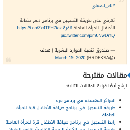
#لك_لتعملي
تعرفي على طريقة التسجيل في برنامج دعم حضانة
الأطفال للمرأة العاملة
#قرة
.
https://t.co/Zx4TFH7tax
pic.twitter.com/jxm0NwDntQ
— صندوق تنمية الموارد البشرية | هدف
March 19, 2020
(@HRDFKSA)
مقالات مقترحة
نرشح أيضًا قراءة المقالات التالية:
المراكز المعتمدة في برنامج قرة
طريقة التسجيل في برنامج ضيافة الأطفال قرة للمرأة
العاملة
رابط التسجيل في برنامج ضيافة الأطفال قرة للمرأة العاملة
طريقة التسجيل في الكلية التقنية العالمية لعلوم الطيران.