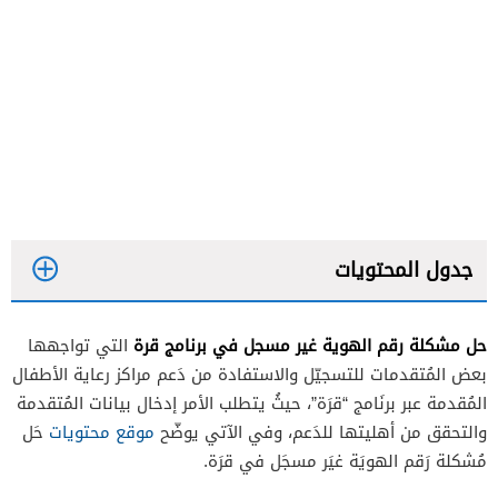
جدول المحتويات
حل مشكلة رقم الهوية غير مسجل في برنامج قرة
التي تواجهها
بعض المُتقدمات للتسجيّل والاستفادة من دَعم مراكز رعاية الأطفال
المُقدمة عبر برنَامج “قرَة”، حيثُ يتطلب الأمر إدخال بيانات المُتقدمة
والتحقق من أهليتها للدَعم، وفي الآتي يوضّح
موقع محتويات
حَل
مُشكلة رَقم الهويَة غيَر مسجَل في قرَة.