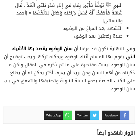
النبي ﷺ تَوَضَّأَ فَأُتِىَ بِمَاءٍ في إِنَاءٍ قَدْرَ ثلثي الْمُدِّ . قَالَ
شُعْبَةُ فَأَحْفَظُ أَنَّهُ غَسَلَ ذِرَاعَيْهِ وَجَعَلَ يَدْلُكُهُمَا » [أحمد
والنسائي].
التشهد بعد الفراغ من الوضوء.
صلاة ركعتين بعد الوضوء.
سنن الوضوء يقصد بها الأشياء
وفي النهاية نكون قد عرفنا أن
التي
يقوم بها المسلم أثناء الوضوء ويمكنه تركها ويجب توضيح أن
سنن الوضوء ليست مقتصرة على ما تم ذكره في المقال ولكن ما
ذكرناه من أهم السنن ومن يريد أن يعرف أكثر يمكن له أن يطلع
على الكتب الخاصة بجمع السنة النبوية وتصنيفها والتعمق في باب
سنن الوضوء.
WhatsApp
Twitter
Facebook
الزوار شاهدو أيضاً