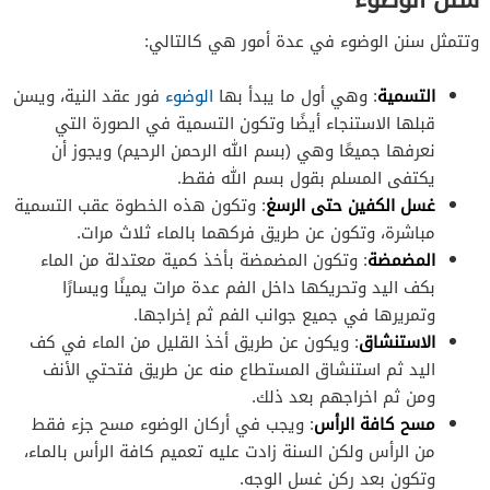
وتتمثل سنن الوضوء في عدة أمور هي كالتالي:
التسمية
: وهي أول ما يبدأ بها
الوضوء
فور عقد النية، ويسن
قبلها الاستنجاء أيضًا وتكون التسمية في الصورة التي
نعرفها جميعًا وهي (بسم الله الرحمن الرحيم) ويجوز أن
يكتفى المسلم بقول بسم الله فقط.
غسل الكفين حتى الرسغ
: وتكون هذه الخطوة عقب التسمية
مباشرة، وتكون عن طريق فركهما بالماء ثلاث مرات.
المضمضة
: وتكون المضمضة بأخذ كمية معتدلة من الماء
بكف اليد وتحريكها داخل الفم عدة مرات يمينًا ويسارًا
وتمريرها في جميع جوانب الفم ثم إخراجها.
الاستنشاق
: ويكون عن طريق أخذ القليل من الماء في كف
اليد ثم استنشاق المستطاع منه عن طريق فتحتي الأنف
ومن ثم اخراجهم بعد ذلك.
مسح كافة الرأس
: ويجب في أركان الوضوء مسح جزء فقط
من الرأس ولكن السنة زادت عليه تعميم كافة الرأس بالماء،
وتكون بعد ركن غسل الوجه.