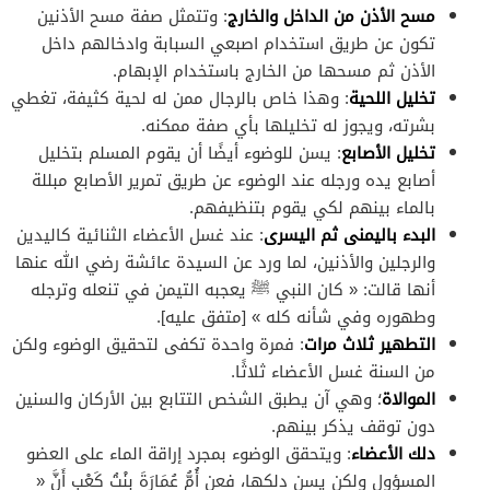
مسح الأذن من الداخل والخارج
: وتتمثل صفة مسح الأذنين
تكون عن طريق استخدام اصبعي السبابة وادخالهم داخل
الأذن ثم مسحها من الخارج باستخدام الإبهام.
تخليل اللحية
: وهذا خاص بالرجال ممن له لحية كثيفة، تغطي
بشرته، ويجوز له تخليلها بأي صفة ممكنه.
تخليل الأصابع
: يسن للوضوء أيضًا أن يقوم المسلم بتخليل
أصابع يده ورجله عند الوضوء عن طريق تمرير الأصابع مبللة
بالماء بينهم لكي يقوم بتنظيفهم.
البدء باليمنى ثم اليسرى
: عند غسل الأعضاء الثنائية كاليدين
والرجلين والأذنين، لما ورد عن السيدة عائشة رضي الله عنها
أنها قالت: « كان النبي ﷺ يعجبه التيمن في تنعله وترجله
وطهوره وفي شأنه كله » [متفق عليه].
التطهير ثلاث مرات
: فمرة واحدة تكفى لتحقيق الوضوء ولكن
من السنة غسل الأعضاء ثلاثًا.
الموالاة
؛ وهي آن يطبق الشخص التتابع بين الأركان والسنين
دون توقف يذكر بينهم.
دلك الأعضاء
: ويتحقق الوضوء بمجرد إراقة الماء على العضو
المسؤول ولكن يسن دلكها، فعن أُمُّ عُمَارَةَ بِنْتُ كَعْبٍ أَنَّ «