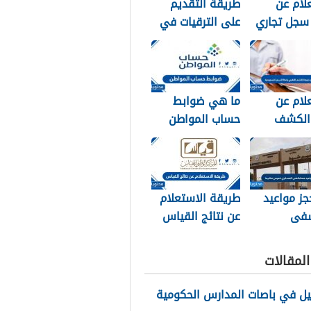
لام عن
طريقة التقديم
سجل تجاري
على الترقيات في
سعودية
مسار 1448
لام عن
ما هي ضوابط
 الكشف
حساب المواطن
جامكا
1448
 للسعودية
جز مواعيد
طريقة الاستعلام
فى
عن نتائج القياس
ري خميس
1448
1
لمقالات
يل في باصات المدارس الحكومية