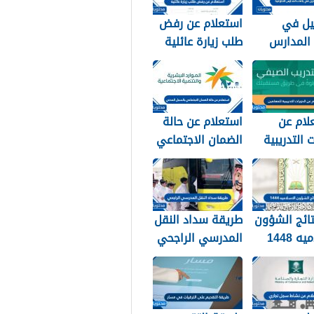
يل في
استعلام عن رفض
 المدارس
طلب زيارة عائلية
 1448
في السعودية
1448 الرابط
والطريقة
لام عن
استعلام عن حالة
 التدريبية
الضمان الاجتماعي
 1448
بالسجل المدني
1448
تائج الشؤون
طريقة سداد النقل
ه 1448
المدرسي الراجحي
1448