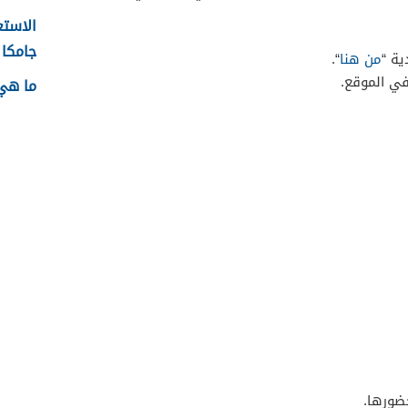
الاستع
جامكا ل
ية “
من هنا
“.
ي الموقع.
ما هي 
ضورها.