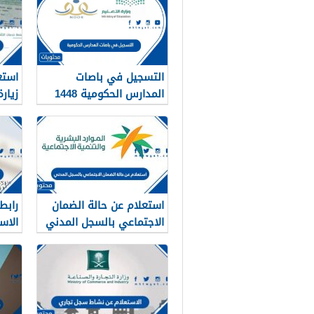
التسجيل في باصات
استع
المدارس الحكومية 1448
زيار
1448 الرابط والط
استعلام عن حالة الضمان
رابط
الاجتماعي بالسجل المدني
الاسلا
1448