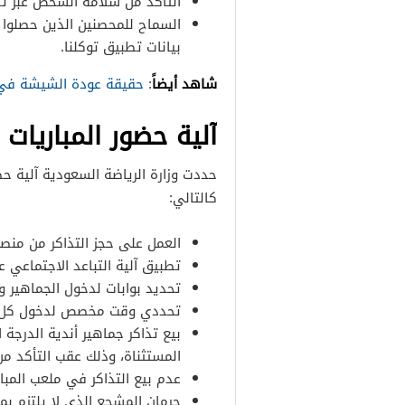
التأكد من سلامة الشخص عبر تطب
السماح للمحصنين الذين حصلوا ع
بيانات تطبيق توكلنا.
شاهد أيضاً
:
حقيقة عودة الشيشة في
آلية حضور المباريات
حددت وزارة الرياضة السعودية آلية حضو
كالتالي:
العمل على حجز التذاكر من منصة 
تطبيق آلية التباعد الاجتماعي ع
تحديد بوابات لدخول الجماهير و
تحددي وقت مخصص لدخول كل مش
بيع تذاكر جماهير أندية الدرجة 
المستثناة، وذلك عقب التأكد من 
عدم بيع التذاكر في ملعب المبار
حرمان المشجع الذي لا يلتزم بم