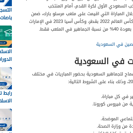
خب السعودي الأول لكرة القدم، أمام المنتخب
التسج
لال المباراة التي اقيمت على ملعب مرسلو بارك، ضمن
باصات
التصفيات المشتركة المؤهلة لبطولة كأس العالم 2022 بقطر، وكأس آسيا 2023 في الإمارات
الحكومية
 الملعب فقط.
حصين في السعودية
الاستع
ات في السعودية
الدورات
للمعلمين
لسماح للجماهير السعودية بحضور المباريات في مختلف
رابط ن
الاسلامي
ة من فيروس كورونا.
جتماعي الموضحة.
دة من وزارة الصحة.