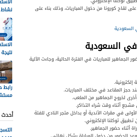
يق توكلنا الإلكتروني.
الاستع
لى لقاح كورونا من دخول المباريات، وذلك بناء على
نشاط 
في ال
1448
 السعودية
 في السعودية
الاستع
نتيجة
ر الجماهير للمباريات في الفترة الحالية، وجاءت الآلية
الطبي 
للسفر
1448
إلكترونية.
رابط ح
ند حجز المقاعد في مختلف المباريات.
مستش
أخرى لخروج الجماهير من الملعب.
العسك
جع أثناء وقت شراء التذاكر.
مشيط 448
الأولى في مقرات الأندية أو بداخل متجر النادي للفئة
أحدث ا
تطبيق توكلنا الإلكتروني.
اة أثناء حضور الجماهير.
التسج
وعد الحضور من دخول المباراة بشكل نهائي.