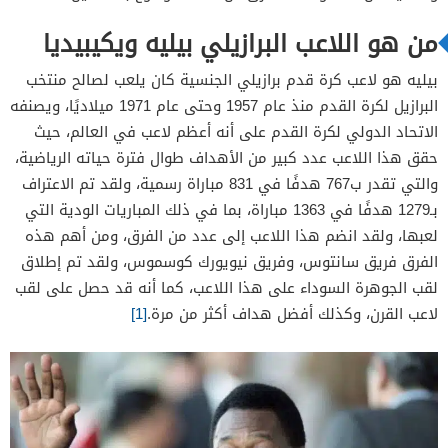
من هو اللاعب البرازيلي بيليه ويكيبيديا
بيليه هو لاعب كرة قدم برازيلي الجنسية كان يلعب لصالح منتخب
البرازيل لكرة القدم منذ عام 1957 وحتى عام 1971 ميلاديًا، ويصنفه
الاتحاد الدولي لكرة القدم على أنه أعظم لاعب في العالم، حيث
حقق هذا اللاعب عدد كبير من الأهداف طوال فترة حياته الرياضية،
والتي تقدر ب767 هدفًا في 831 مباراة رسمية، ولقد تم الاعتراف
بـ1279 هدفًا في 1363 مباراة، بما في ذلك المباريات الودية التي
لعبها، ولقد انضم هذا اللاعب إلى عدد من الفرق، ومن أهم هذه
الفرق فريق سانتوس، وفريق نيويورك كوسموس، ولقد تم إطلاق
لقب الجوهرة السوداء على هذا اللاعب، كما أنه قد حصل على لقب
لاعب القرن، وكذلك أفضل هداف أكثر من مرة.
[1]