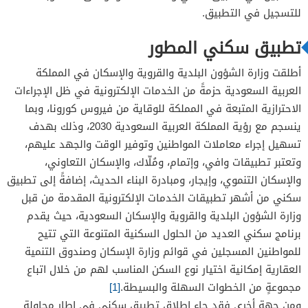
للتسجيل في التطبيق.
تطبيق سكني المطور
أطلقت وزارة الشؤون البلدية والقروية والإسكان في المملكة
العربية السعودية حزمةً من الخدمات الإلكترونية في ظل الإجراءات
الاحترازية المتبعة في المملكة للوقاية من فيروس كورونا، وبما
ينسجم مع رؤية المملكة العربية السعودية 2030، وذلك بهدف
تسهيل إجراء معاملات المواطنين وتوفير الوقت والجهد عليهم،
وتعتبر تطبيقات وافي، وإتمام، ومُلّاك، والإسكان التعاوني،
والإسكان التنموي، وإيجار، ومبادرة البناء الحديث، إضافةً إلى تطبيق
سكني من أشهر تطبيقات الخدمات الإلكترونية المقدمة من قبل
وزارة الشؤون البلدية والقروية والإسكان السعودية، حيث يقدم
برنامج سكني العديد من الحلول السكنية المتنوعة التي تتيح
للمواطنين المسجلين في قوائم وزارة الإسكان وصندوق التنمية
العقارية إمكانية اختيار نوع السكن المناسب لهم من خلال اتباع
مجموعةٍ من الخطوات السهلة والبسيطة.
[1]
ومن جهةٍ أخرى فقد جاء إطلاق تطبيق سكني في إطار محاولة