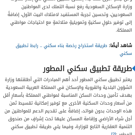
وزارة الإسكان السعودية رفع نسبة التملك لدى المواطنين
السعوديين، وتحسين تجربة المستفيد لامتلاك البيت الأول، إضافةً
إلى توفير حلولٍ سكنيةٍ وتمويليةٍ متلائمةٍ مع احتياجات مواطني
المملكة.
شاهد أيضًا:
طريقة استخراج رخصة بناء سكني .. رابط تطبيق
سكني
طريقة تطبيق سكني المطور
يعتبر تطبيق سكني المطور أحد أهم المبادرات التي أطلقتها وزارة
الشؤون البلدية والقروية والإسكان في المملكة العربية السعودية
بهدف تأمين وحدات السكن المناسبة لمواطني المملكة بأسعارٍ أقل
من أسعار وحدات السكنية الأخرى مع توفير إمكانية تقسيط ثمن
هذه الوحدات بدون فوائد، إضافةً على تقديم الدعم للمواطنين من
أجل شراء الأراضي وإقامة المسكن عليها تحت إشرافٍ من صندوق
التنمية العقارية التابع للوزارة، وفيما يلي طريقة تطبيق سكني
المطور :
[2]