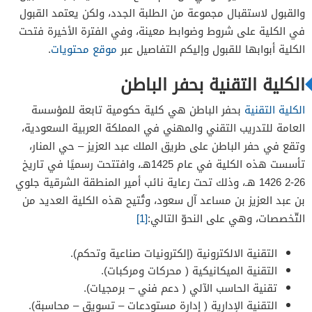
والقبول لاستقبال مجموعة من الطلبة الجدد، ولكن يعتمد القبول
في الكلية على شروط وضوابط معينة، وفي الفترة الأخيرة فتحت
الكلية أبوابها للقبول وإليكم التفاصيل عبر
موقع محتويات
.
الكلية التقنية بحفر الباطن
الكلية التقنية
بحفر الباطن هي كلية حكومية تابعة للمؤسسة
العامة للتدريب التقني والمهني في المملكة العربية السعودية،
وتقع في حفر الباطن على طريق الملك عبد العزيز – حي المنار،
تأسست هذه الكلية في عام 1425هـ، وافتتحت رسميًا في تاريخ
26-2 1426 هـ، وذلك تحت رعاية نائب أمير المنطقة الشرقية جلوي
بن عبد العزيز بن مساعد آل سعود، وتُتيح هذه الكلية العديد من
التّخصصات، وهي على النحوّ التالي:
[1]
التقنية الالكترونية (إلكترونيات صناعية وتحكم).
التقنية الميكانيكية ( محركات ومركبات).
تقنية الحاسب الآلي ( دعم فني – برمجيات).
التقنية الإدارية ( إدارة مستودعات – تسويق – محاسبة).