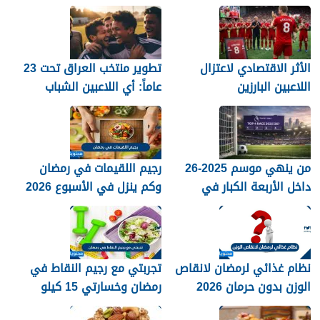
العالم؟
أرسنال اللقب في النهاية؟
الأثر الاقتصادي لاعتزال
تطوير منتخب العراق تحت 23
اللاعبين البارزين
عاماً: أي اللاعبين الشباب
جاهزون للاختراق الدولي؟
من ينهي موسم 2025-26
رجيم اللقيمات في رمضان
داخل الأربعة الكبار في
وكم ينزل في الأسبوع 2026
الدوري الإنجليزي؟
نظام غذائي لرمضان لانقاص
تجربتي مع رجيم النقاط في
الوزن بدون حرمان 2026
رمضان وخسارتي 15 كيلو
2026