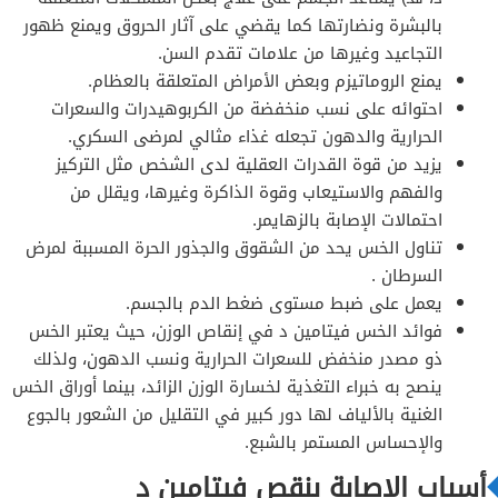
بالبشرة ونضارتها كما يقضي على آثار الحروق ويمنع ظهور
التجاعيد وغيرها من علامات تقدم السن.
يمنع الروماتيزم وبعض الأمراض المتعلقة بالعظام.
احتوائه على نسب منخفضة من الكربوهيدرات والسعرات
الحرارية والدهون تجعله غذاء مثالي لمرضى السكري.
يزيد من قوة القدرات العقلية لدى الشخص مثل التركيز
والفهم والاستيعاب وقوة الذاكرة وغيرها، ويقلل من
احتمالات الإصابة بالزهايمر.
تناول الخس يحد من الشقوق والجذور الحرة المسببة لمرض
السرطان .
يعمل على ضبط مستوى ضغط الدم بالجسم.
فوائد الخس فيتامين د في إنقاص الوزن، حيث يعتبر الخس
ذو مصدر منخفض للسعرات الحرارية ونسب الدهون، ولذلك
ينصح به خبراء التغذية لخسارة الوزن الزائد، بينما أوراق الخس
الغنية بالألياف لها دور كبير في التقليل من الشعور بالجوع
والإحساس المستمر بالشبع.
أسباب الإصابة بنقص فيتامين د